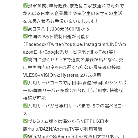
孤軍奮闘、単身赴任、またはご家族連れで海外で
がんばる日本人企業戦士や留学生の皆さんの生活
を充実させるお手伝いをいたします！
高コスパ！月30元(500円)から
中国のネット規制回避が可能に
（Facebook/Twitter/Youtube/Instagram/LINE/Am
azon日本/Google系サービス/Netflix/TVer等）
規制に強くセキュアで速度の減衰が殆どなく、更
に中国国内のネットは遅くならない最先端の接続
VLESS+VISIONとHysteria 2方式採用
共用サーバコースでは日本/香港/米国LA/シンガポ
ール/韓国サーバを多数（70台以上）ご用意、快適な
接続が可能
共用サーバから専用サーバまで、5つの選べるコー
ス
プレミアム版では海外からNETFLIX日本
版/hulu/DAZN/AbemaTV等が利用可能
Win/Mac/iOS/Android用公式専用アプリあり、サ