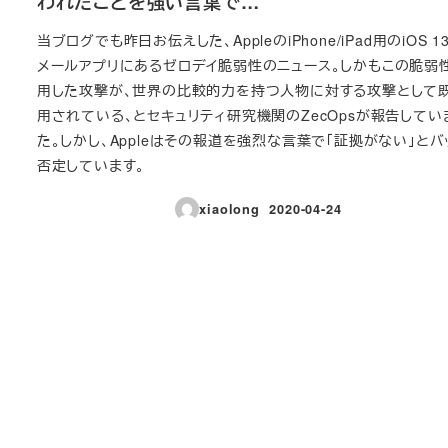
われたことを強い言葉で…
当ブログでも昨日お伝えした、AppleのiPhone/iPad用のiOS 1
メールアプリにあるゼロデイ脆弱性のニュース。しかもこの脆弱
用した攻撃が、世界の比較的力を持つ人物に対する攻撃として
用されている、とセキュリティ研究機関のZecOpsが報告してい
た。しかし、Appleはその報道を強烈な言葉で「証拠がない」とバ
否定しています。
xiaolong
2020-04-24
投稿日