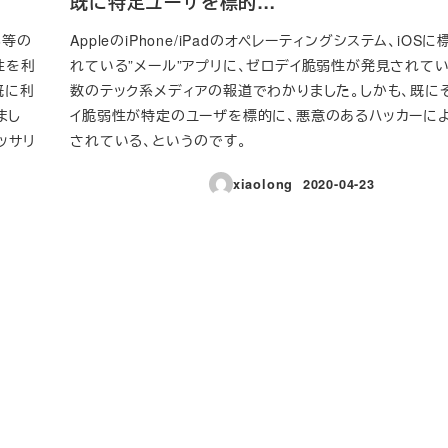
既に特定ユーザを標的…
3等の
AppleのiPhone/iPadのオペレーティングシステム、iOS
性を利
れている”メール”アプリに、ゼロデイ脆弱性が発見されて
既に利
数のテック系メディアの報道でわかりました。しかも、既に
まし
イ脆弱性が特定のユーザを標的に、悪意のあるハッカーに
ッサリ
されている、というのです。
xiaolong
2020-04-23
投稿日