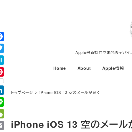
メ
イ
ン
コ
ン
テ
Apple最新動向や未発表デバ
ン
ツ
Home
About
Apple情報
へ
移
動
トップページ
iPhone iOS 13 空のメールが届く
iPhone iOS 13 空のメー