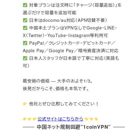
対象プランは注文時に「チャージ（容量追加）」を
選ぶだけで容量を追加可能
日本はdocomo/au対応（APN切替不要）
中国本土プランはVPNなしでGoogle・LINE・
X（Twitter）・YouTube・Instagram等利用可
PayPal／クレジットカード・デビットカード／
Apple Pay／Google Pay／暗号資産決済に対応
日本人スタッフが日本語で丁寧に対応（英語も
可）
最安級の価格 — 大手のおよそ1/3。
後発だからこそ、価格も本気です。
他社とぜひ比較してみてください！
公式サイトはこちらから
中国ネット規制回避”1coinVPN”