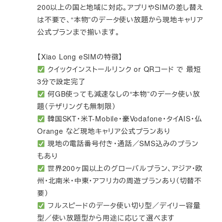
200以上の国と地域に対応。アプリやSIMの差し替え
は不要で、“本物”のデータ使い放題から現地キャリア
公式プランまで揃います。
【Xiao Long eSIMの特徴】
クイックインストールリンク or QRコード で 最短
3分で設定完了
何GB使っても減速なしの“本物”のデータ使い放
題（テザリングも無制限）
韓国SKT・米T-Mobile・豪Vodafone・タイAIS・仏
Orange など現地キャリア公式プランあり
現地の電話番号付き・通話／SMS込みのプラン
もあり
世界200ヶ国以上のグローバルプラン、アジア・欧
州・北南米・中東・アフリカの周遊プランあり（切替不
要）
フルスピードのデータ使い切り型／デイリー容量
型／使い放題型から用途に応じて選べます