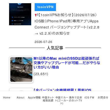
1coinVPN
【1coinVPNお知らせ】（2026/07/26）
iOS版（iPhone/iPad用）専用アプリApps
Connect バージョンアップデート（v2.2.8
→ v2.2.9）のお知らせ
2026-07-26
人気記事
M1以降のMac miniのSSDは超頑張れば
交換やアップグレードが可能…だがやらな
い方がいい理由
(23,651)
【全バージョン全機種網羅！最新iOS…
(18,723)
Home
About
Apple情報
中国ネット
中国でカー
海外で日本
iOS FW
お問合せ
規制回避
ト(ゴーカー
のネットTV
ト)