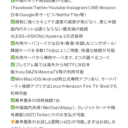
中国のネット規制回避が可能に
（Facebook/Twitter/Youtube/Instagram/LINE/Amazon
日本/Google系サービス/Netflix/TVer等）
規制に強くセキュアで速度の減衰が殆どなく、更に中国
国内のネットは遅くならない最先端の接続
VLESS+VISIONとHysteria 2方式採用
共用サーバコースでは日本/香港/米国LA/シンガポール/
韓国サーバを多数（70台以上）ご用意、快適な接続が可能
共用サーバから専用サーバまで、5つの選べるコース
プレミアム版では海外からNETFLIX日本
版/hulu/DAZN/AbemaTV等が利用可能
Win/Mac/iOS/Android用公式専用アプリあり、サードパ
ーティ接続アプリではLinuxやAmazon Fire TV Stickでも
利用可能
業界最多の同時接続7台
中国国内決済（WeChat/Alipay）、クレジットカードや暗
号資産USDT(Tether)でのお支払が可能
業界最長のお試し2週間(14日)が可能。まずはお試しを