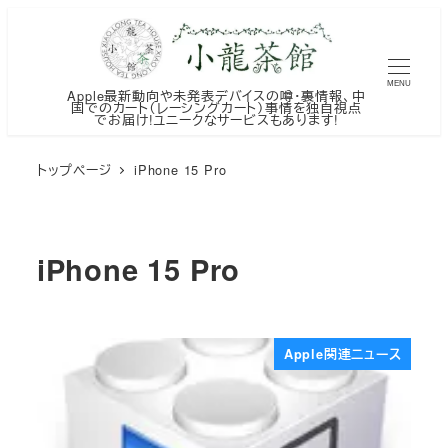
メ
イ
ン
MENU
Apple最新動向や未発表デバイスの噂・裏情報、中
コ
国でのカート（レーシングカート）事情を独自視点
でお届け!ユニークなサービスもあります!
ン
テ
トップページ
iPhone 15 Pro
ン
ツ
へ
iPhone 15 Pro
移
動
Apple関連ニュース