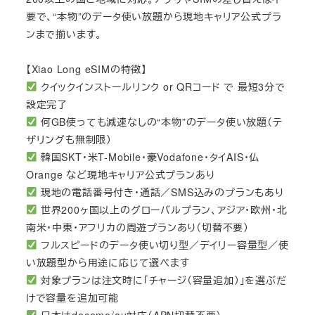
要で、“本物”のデータ使い放題から現地キャリア公式プラ
ンまで揃います。
【Xiao Long eSIMの特徴】
クイックインストールリンク or QRコード で 最短3分で
設定完了
何GB使っても減速なしの“本物”のデータ使い放題（テ
ザリングも無制限）
韓国SKT・米T-Mobile・豪Vodafone・タイAIS・仏
Orange など現地キャリア公式プランあり
現地の電話番号付き・通話／SMS込みのプランもあり
世界200ヶ国以上のグローバルプラン、アジア・欧州・北
南米・中東・アフリカの周遊プランあり（切替不要）
フルスピードのデータ使い切り型／デイリー容量型／使
い放題型から用途に応じて選べます
対象プランは注文時に「チャージ（容量追加）」を選ぶだ
けで容量を追加可能
日本はdocomo/au対応（APN切替不要）