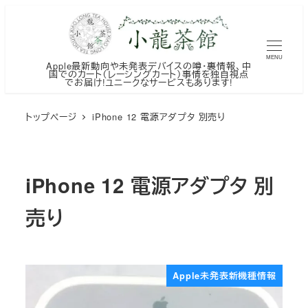
メ
イ
ン
MENU
Apple最新動向や未発表デバイスの噂・裏情報、中
コ
国でのカート（レーシングカート）事情を独自視点
でお届け!ユニークなサービスもあります!
ン
テ
トップページ
iPhone 12 電源アダプタ 別売り
ン
ツ
へ
iPhone 12 電源アダプタ 別
移
動
売り
Apple未発表新機種情報