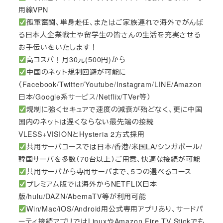
用線VPN
孤軍奮闘、単身赴任、またはご家族連れで海外でがんば
る日本人企業戦士や留学生の皆さんの生活を充実させる
お手伝いをいたします！
高コスパ！月30元(500円)から
中国のネット規制回避が可能に
（Facebook/Twitter/Youtube/Instagram/LINE/Amazon
日本/Google系サービス/Netflix/TVer等）
規制に強くセキュアで速度の減衰が殆どなく、更に中国
国内のネットは遅くならない最先端の接続
VLESS+VISIONとHysteria 2方式採用
共用サーバコースでは日本/香港/米国LA/シンガポール/
韓国サーバを多数（70台以上）ご用意、快適な接続が可能
共用サーバから専用サーバまで、5つの選べるコース
プレミアム版では海外からNETFLIX日本
版/hulu/DAZN/AbemaTV等が利用可能
Win/Mac/iOS/Android用公式専用アプリあり、サードパ
ーティ接続アプリではLinuxやAmazon Fire TV Stickでも