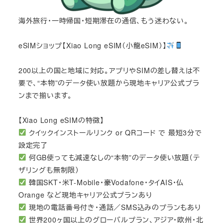
海外旅行・一時帰国・短期滞在の通信、もう迷わない。
eSIMショップ【Xiao Long eSIM（小龍eSIM）】
200以上の国と地域に対応。アプリやSIMの差し替えは不
要で、“本物”のデータ使い放題から現地キャリア公式プラ
ンまで揃います。
【Xiao Long eSIMの特徴】
クイックインストールリンク or QRコード で 最短3分で
設定完了
何GB使っても減速なしの“本物”のデータ使い放題（テ
ザリングも無制限）
韓国SKT・米T-Mobile・豪Vodafone・タイAIS・仏
Orange など現地キャリア公式プランあり
現地の電話番号付き・通話／SMS込みのプランもあり
世界200ヶ国以上のグローバルプラン、アジア・欧州・北