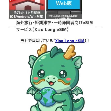
海外旅行・短期滞在・一時帰国者向けeSIM
サービス【Xiao Long eSIM】
当社で運営している【
Xiao Long eSIM
】！