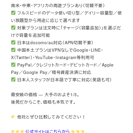
南米・中東・アフリカの周遊プランあり（切替不要）
フルスピードのデータ使い切り型／デイリー容量型／使
い放題型から用途に応じて選べます
対象プランは注文時に「チャージ（容量追加）」を選ぶだ
けで容量を追加可能
日本はdocomo/au対応（APN切替不要）
中国本土プランはVPNなしでGoogle・LINE・
X（Twitter）・YouTube・Instagram等利用可
PayPal／クレジットカード・デビットカード／Apple
Pay／Google Pay／暗号資産決済に対応
日本人スタッフが日本語で丁寧に対応（英語も可）
最安級の価格 — 大手のおよそ1/3。
後発だからこそ、価格も本気です。
他社とぜひ比較してみてください！
公式サイトはこちらから