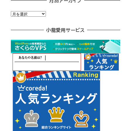
月別アーカイブ
月
別
ア
小龍愛用サービス
ー
カ
イ
ブ