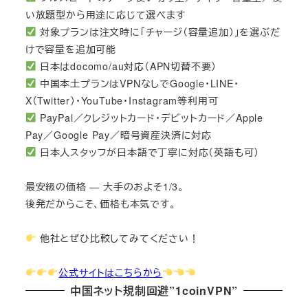
い放題型から用途に応じて選べます
対象プランは注文時に「チャージ（容量追加）」を選ぶだ
けで容量を追加可能
日本はdocomo/au対応（APN切替不要）
中国本土プランはVPNなしでGoogle・LINE・
X（Twitter）・YouTube・Instagram等利用可
PayPal／クレジットカード・デビットカード／Apple
Pay／Google Pay／暗号資産決済に対応
日本人スタッフが日本語で丁寧に対応（英語も可）
最安級の価格 — 大手のおよそ1/3。
後発だからこそ、価格も本気です。
他社とぜひ比較してみてください！
公式サイトはこちらから
中国ネット規制回避”1coinVPN”