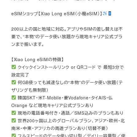
eSIMショップ【Xiao Long eSIM（小龍eSIM）】
200以上の国と地域に対応。アプリやSIMの差し替えは不
要で、“本物”のデータ使い放題から現地キャリア公式プラ
ンまで揃います。
【Xiao Long eSIMの特徴】
クイックインストールリンク or QRコード で 最短3分で
設定完了
何GB使っても減速なしの“本物”のデータ使い放題（テ
ザリングも無制限）
韓国SKT・米T-Mobile・豪Vodafone・タイAIS・仏
Orange など現地キャリア公式プランあり
現地の電話番号付き・通話／SMS込みのプランもあり
世界200ヶ国以上のグローバルプラン、アジア・欧州・北
南米・中東・アフリカの周遊プランあり（切替不要）
フルスピードのデータ使い切り型／デイリー容量型／使