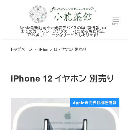
メ
イ
ン
MENU
Apple最新動向や未発表デバイスの噂・裏情報、中
コ
国でのカート（レーシングカート）事情を独自視点
でお届け!ユニークなサービスもあります!
ン
テ
トップページ
iPhone 12 イヤホン 別売り
ン
ツ
へ
iPhone 12 イヤホン 別売り
移
動
Apple未発表新機種情報