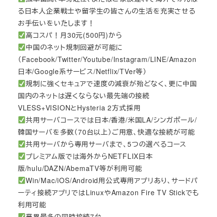
る日本人企業戦士や留学生の皆さんの生活を充実させる
お手伝いをいたします！
高コスパ！月30元(500円)から
中国のネット規制回避が可能に
（Facebook/Twitter/Youtube/Instagram/LINE/Amazon
日本/Google系サービス/Netflix/TVer等）
規制に強くセキュアで速度の減衰が殆どなく、更に中国
国内のネットは遅くならない最先端の接続
VLESS+VISIONとHysteria 2方式採用
共用サーバコースでは日本/香港/米国LA/シンガポール/
韓国サーバを多数（70台以上）ご用意、快適な接続が可能
共用サーバから専用サーバまで、5つの選べるコース
プレミアム版では海外からNETFLIX日本
版/hulu/DAZN/AbemaTV等が利用可能
Win/Mac/iOS/Android用公式専用アプリあり、サードパ
ーティ接続アプリではLinuxやAmazon Fire TV Stickでも
利用可能
業界最多の同時接続7台