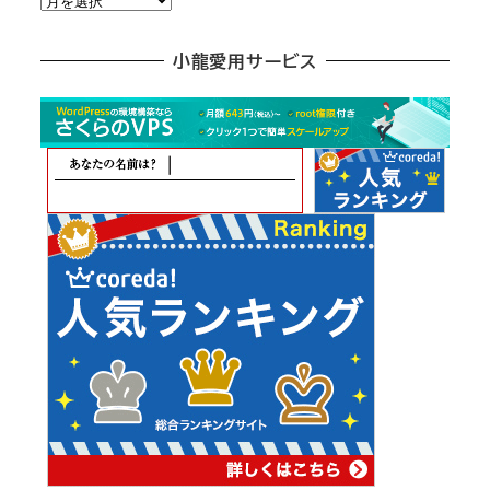
別
ア
小龍愛用サービス
ー
カ
イ
ブ