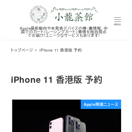
メ
イ
ン
MENU
Apple最新動向や未発表デバイスの噂・裏情報、中
コ
国でのカート（レーシングカート）事情を独自視点
でお届け!ユニークなサービスもあります!
ン
テ
トップページ
iPhone 11 香港版 予約
ン
ツ
へ
iPhone 11 香港版 予約
移
動
Apple関連ニュース