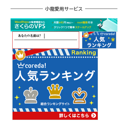
ア
小龍愛用サービス
ー
カ
イ
ブ