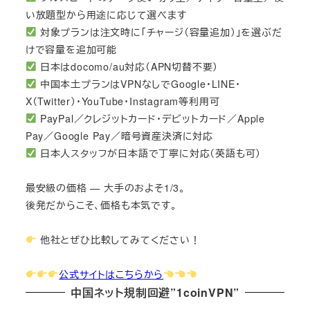
い放題型から用途に応じて選べます
対象プランは注文時に「チャージ（容量追加）」を選ぶだ
けで容量を追加可能
日本はdocomo/au対応（APN切替不要）
中国本土プランはVPNなしでGoogle・LINE・
X（Twitter）・YouTube・Instagram等利用可
PayPal／クレジットカード・デビットカード／Apple
Pay／Google Pay／暗号資産決済に対応
日本人スタッフが日本語で丁寧に対応（英語も可）
最安級の価格 — 大手のおよそ1/3。
後発だからこそ、価格も本気です。
他社とぜひ比較してみてください！
公式サイトはこちらから
中国ネット規制回避”1coinVPN”