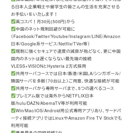
る日本人企業戦士や留学生の皆さんの生活を充実させる
お手伝いをいたします！
高コスパ！月30元(500円)から
中国のネット規制回避が可能に
（Facebook/Twitter/Youtube/Instagram/LINE/Amazon
日本/Google系サービス/Netflix/TVer等）
規制に強くセキュアで速度の減衰が殆どなく、更に中国
国内のネットは遅くならない最先端の接続
VLESS+VISIONとHysteria 2方式採用
共用サーバコースでは日本/香港/米国LA/シンガポール/
韓国サーバを多数（70台以上）ご用意、快適な接続が可能
共用サーバから専用サーバまで、5つの選べるコース
プレミアム版では海外からNETFLIX日本
版/hulu/DAZN/AbemaTV等が利用可能
Win/Mac/iOS/Android用公式専用アプリあり、サードパ
ーティ接続アプリではLinuxやAmazon Fire TV Stickでも
利用可能
業界最多の同時接続7台