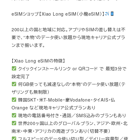
eSIMショップ【Xiao Long eSIM（小龍eSIM）】
200以上の国と地域に対応。アプリやSIMの差し替えは不
要で、“本物”のデータ使い放題から現地キャリア公式プラ
ンまで揃います。
【Xiao Long eSIMの特徴】
クイックインストールリンク or QRコード で 最短3分で
設定完了
何GB使っても減速なしの“本物”のデータ使い放題（テ
ザリングも無制限）
韓国SKT・米T-Mobile・豪Vodafone・タイAIS・仏
Orange など現地キャリア公式プランあり
現地の電話番号付き・通話／SMS込みのプランもあり
世界200ヶ国以上のグローバルプラン、アジア・欧州・北
南米・中東・アフリカの周遊プランあり（切替不要）
フルスピードのデータ使い切り型／デイリー容量型／使