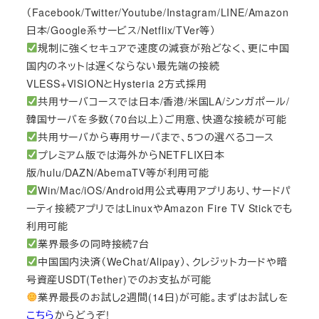
（Facebook/Twitter/Youtube/Instagram/LINE/Amazon
日本/Google系サービス/Netflix/TVer等）
規制に強くセキュアで速度の減衰が殆どなく、更に中国
国内のネットは遅くならない最先端の接続
VLESS+VISIONとHysteria 2方式採用
共用サーバコースでは日本/香港/米国LA/シンガポール/
韓国サーバを多数（70台以上）ご用意、快適な接続が可能
共用サーバから専用サーバまで、5つの選べるコース
プレミアム版では海外からNETFLIX日本
版/hulu/DAZN/AbemaTV等が利用可能
Win/Mac/iOS/Android用公式専用アプリあり、サードパ
ーティ接続アプリではLinuxやAmazon Fire TV Stickでも
利用可能
業界最多の同時接続7台
中国国内決済（WeChat/Alipay）、クレジットカードや暗
号資産USDT(Tether)でのお支払が可能
業界最長のお試し2週間(14日)が可能。まずはお試しを
こちら
からどうぞ!