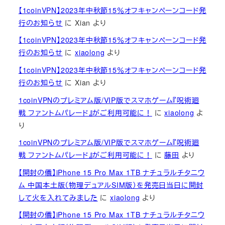
【1coinVPN】2023年中秋節15％オフキャンペーンコード発
行のお知らせ
に
Xian
より
【1coinVPN】2023年中秋節15％オフキャンペーンコード発
行のお知らせ
に
xiaolong
より
【1coinVPN】2023年中秋節15％オフキャンペーンコード発
行のお知らせ
に
Xian
より
1coinVPNのプレミアム版/VIP版でスマホゲーム『呪術廻
戦 ファントムパレード』がご利用可能に！
に
xiaolong
よ
り
1coinVPNのプレミアム版/VIP版でスマホゲーム『呪術廻
戦 ファントムパレード』がご利用可能に！
に
藤田
より
【開封の儀】iPhone 15 Pro Max 1TB ナチュラルチタニウ
ム 中国本土版（物理デュアルSIM版）を発売日当日に開封
して火を入れてみました
に
xiaolong
より
【開封の儀】iPhone 15 Pro Max 1TB ナチュラルチタニウ