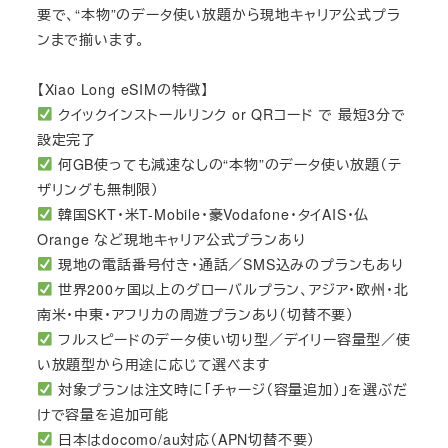
要で、“本物”のデータ使い放題から現地キャリア公式プラ
ンまで揃います。
【Xiao Long eSIMの特徴】
クイックインストールリンク or QRコード で 最短3分で
設定完了
何GB使っても減速なしの“本物”のデータ使い放題（テ
ザリングも無制限）
韓国SKT・米T-Mobile・豪Vodafone・タイAIS・仏
Orange など現地キャリア公式プランあり
現地の電話番号付き・通話／SMS込みのプランもあり
世界200ヶ国以上のグローバルプラン、アジア・欧州・北
南米・中東・アフリカの周遊プランあり（切替不要）
フルスピードのデータ使い切り型／デイリー容量型／使
い放題型から用途に応じて選べます
対象プランは注文時に「チャージ（容量追加）」を選ぶだ
けで容量を追加可能
日本はdocomo/au対応（APN切替不要）