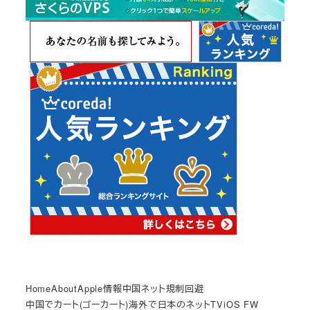
イ
ブ
Home
About
Apple情報
中国ネット規制回避
中国でカート(ゴーカート)
海外で日本のネットTV
iOS FW