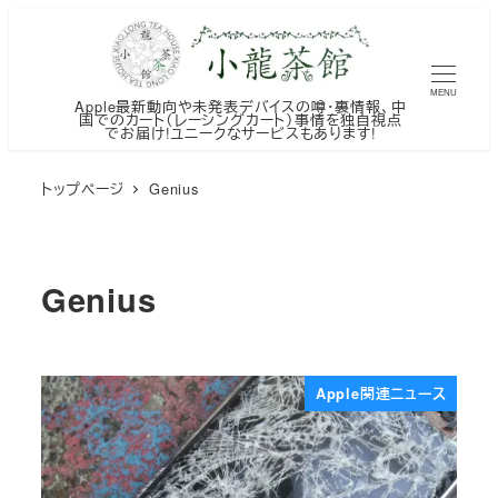
メ
イ
ン
MENU
Apple最新動向や未発表デバイスの噂・裏情報、中
コ
国でのカート（レーシングカート）事情を独自視点
でお届け!ユニークなサービスもあります!
ン
テ
トップページ
Genius
ン
ツ
へ
Genius
移
動
Apple関連ニュース