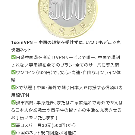
1coinVPN – 中国の規制を受けずに、いつでもどこでも
快適ネット
日系中国滞在者向けVPNサービスで唯一、中国で規制
されない専用線を全てのプラン・全てのサーバに導入済
ワンコイン（500円）で、安心・高速・自由なオンライン体
験
Xで話題！中国・海外で闘う日本人を応援する信頼の専
用線VPN
孤軍奮闘、単身赴任、またはご家族連れで海外でがんば
る日本人企業戦士や留学生の皆さんの生活を充実させる
お手伝いをいたします！
高コスパ！月30元(500円)から
中国のネット規制回避が可能に