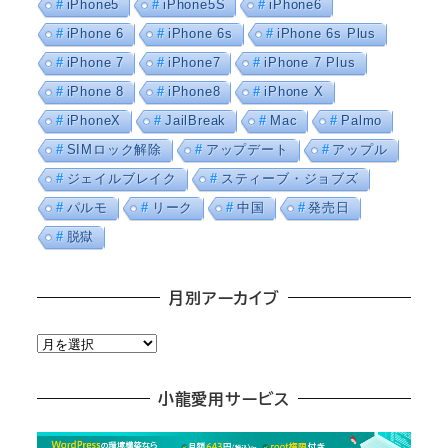
iPhone5
iPhone5S
iPhone6
iPhone 6
iPhone 6s
iPhone 6s Plus
iPhone 7
iPhone7
iPhone 7 Plus
iPhone 8
iPhone8
iPhone X
iPhoneX
JailBreak
Mac
Palmo
SIMロック解除
アップデート
アップル
ジェイルブレイク
スティーブ・ジョブズ
パルモ
リーク
中国
発売日
脱獄
月別アーカイブ
月
別
ア
小龍愛用サービス
ー
カ