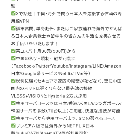
験
Xで話題！中国・海外で闘う日本人を応援する信頼の専
用線VPN
孤軍奮闘、単身赴任、またはご家族連れで海外でがんば
る日本人企業戦士や留学生の皆さんの生活を充実させる
お手伝いをいたします！
高コスパ！月30元(500円)から
中国のネット規制回避が可能に
（Facebook/Twitter/Youtube/Instagram/LINE/Amazon
日本/Google系サービス/Netflix/TVer等）
規制に強くセキュアで速度の減衰が殆どなく、更に中国
国内のネットは遅くならない最先端の接続
VLESS+VISIONとHysteria 2方式採用
共用サーバコースでは日本/香港/米国LA/シンガポール/
韓国サーバを多数（70台以上）ご用意、快適な接続が可能
共用サーバから専用サーバまで、5つの選べるコース
プレミアム版では海外からNETFLIX日本
版/hulu/DAZN/AbemaTV等が利用可能