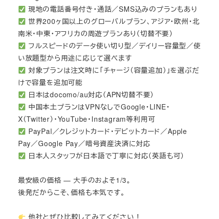
現地の電話番号付き・通話／SMS込みのプランもあり
世界200ヶ国以上のグローバルプラン、アジア・欧州・北
南米・中東・アフリカの周遊プランあり（切替不要）
フルスピードのデータ使い切り型／デイリー容量型／使
い放題型から用途に応じて選べます
対象プランは注文時に「チャージ（容量追加）」を選ぶだ
けで容量を追加可能
日本はdocomo/au対応（APN切替不要）
中国本土プランはVPNなしでGoogle・LINE・
X（Twitter）・YouTube・Instagram等利用可
PayPal／クレジットカード・デビットカード／Apple
Pay／Google Pay／暗号資産決済に対応
日本人スタッフが日本語で丁寧に対応（英語も可）
最安級の価格 — 大手のおよそ1/3。
後発だからこそ、価格も本気です。
他社とぜひ比較してみてください！