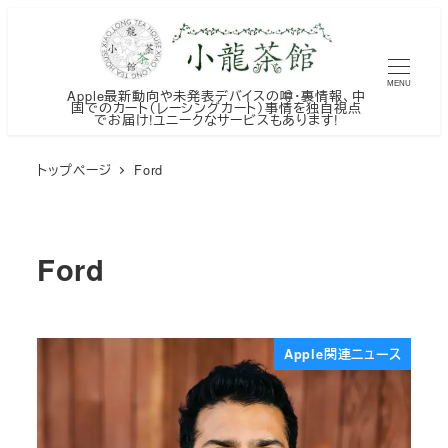
メ
イ
ン
MENU
Apple最新動向や未発表デバイスの噂・裏情報、中
コ
国でのカート（レーシングカート）事情を独自視点
でお届け!ユニークなサービスもあります!
ン
テ
トップページ
Ford
ン
ツ
へ
Ford
移
動
Apple関連ニュース