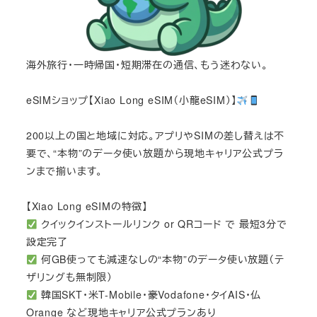
海外旅行・一時帰国・短期滞在の通信、もう迷わない。
eSIMショップ【Xiao Long eSIM（小龍eSIM）】
200以上の国と地域に対応。アプリやSIMの差し替えは不
要で、“本物”のデータ使い放題から現地キャリア公式プラ
ンまで揃います。
【Xiao Long eSIMの特徴】
クイックインストールリンク or QRコード で 最短3分で
設定完了
何GB使っても減速なしの“本物”のデータ使い放題（テ
ザリングも無制限）
韓国SKT・米T-Mobile・豪Vodafone・タイAIS・仏
Orange など現地キャリア公式プランあり