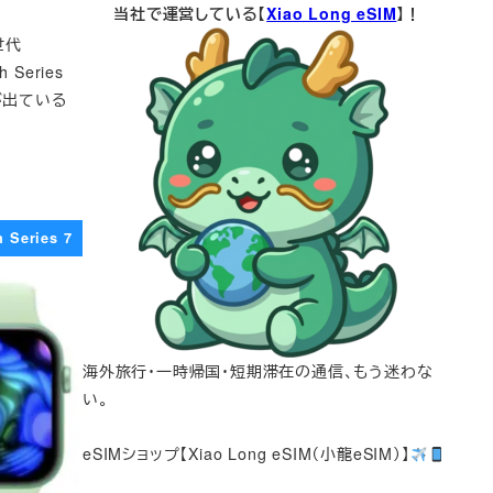
当社で運営している【
Xiao Long eSIM
】！
世代
 Series
が出ている
 Series 7
海外旅行・一時帰国・短期滞在の通信、もう迷わな
い。
eSIMショップ【Xiao Long eSIM（小龍eSIM）】