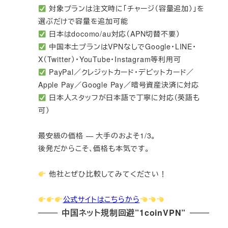
対象プランは注文時に「チャージ（容量追加）」を
選ぶだけで容量を追加可能
日本はdocomo/au対応（APN切替不要）
中国本土プランはVPNなしでGoogle・LINE・
X（Twitter）・YouTube・Instagram等利用可
PayPal／クレジットカード・デビットカード／
Apple Pay／Google Pay／暗号資産決済に対応
日本人スタッフが日本語で丁寧に対応（英語も
可）
最安級の価格 — 大手のおよそ1/3。
後発だからこそ、価格も本気です。
他社とぜひ比較してみてください！
公式サイトはこちらから
中国ネット規制回避”1coinVPN”