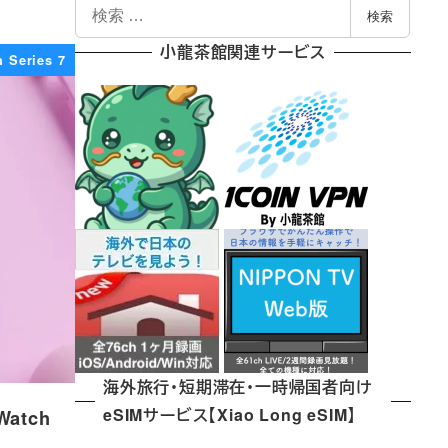
検
検索
索
小龍茶館関連サービス
 Series 7
海外旅行・短期滞在・一時帰国者向け
eSIMサービス【Xiao Long eSIM】
atch