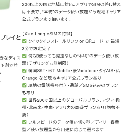
200以上の国と地域に対応。アプリやSIMの差し替え
は不要で、“本物”のデータ使い放題から現地キャリア
公式プランまで揃います。
【Xiao Long eSIMの特徴】
ィスプレイと
クイックインストールリンク or QRコード で 最短
3分で設定完了
何GB使っても減速なしの“本物”のデータ使い放
りも大きなディス
題（テザリングも無制限）
の予測で並
韓国SKT・米T-Mobile・豪Vodafone・タイAIS・仏
る
Orange など現地キャリア公式プランあり
。
現地の電話番号付き・通話／SMS込みのプラン
もあり
世界200ヶ国以上のグローバルプラン、アジア・欧
州・北南米・中東・アフリカの周遊プランあり（切替不
要）
フルスピードのデータ使い切り型／デイリー容量
型／使い放題型から用途に応じて選べます