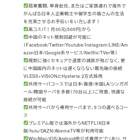
孤軍奮闘、単身赴任、またはご家族連れで海外で
がんばる日本人企業戦士や留学生の皆さんの生活
を充実させるお手伝いをいたします！
高コスパ！月30元(500円)から
中国のネット規制回避が可能に
（Facebook/Twitter/Youtube/Instagram/LINE/Am
azon日本/Google系サービス/Netflix/TVer等）
規制に強くセキュアで速度の減衰が殆どなく、更
に中国国内のネットは遅くならない最先端の接続
VLESS+VISIONとHysteria 2方式採用
共用サーバコースでは日本/香港/米国LA/シンガポ
ール/韓国サーバを多数（70台以上）ご用意、快適な
接続が可能
共用サーバから専用サーバまで、5つの選べるコー
ス
プレミアム版では海外からNETFLIX日本
版/hulu/DAZN/AbemaTV等が利用可能
Win/Mac/iOS/Android用公式専用アプリあり、サ