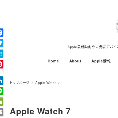
メ
イ
ン
コ
ン
テ
Apple最新動向や未発表デバ
ン
ツ
Home
About
Apple情報
へ
移
動
トップページ
Apple Watch 7
Apple Watch 7