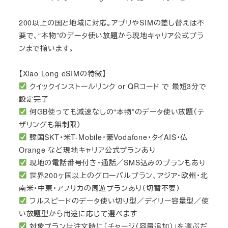
200以上の国と地域に対応。アプリやSIMの差し替えは不
要で、“本物”のデータ使い放題から現地キャリア公式プラ
ンまで揃います。
【Xiao Long eSIMの特徴】
クイックインストールリンク or QRコード で 最短3分で
設定完了
何GB使っても減速なしの“本物”のデータ使い放題（テ
ザリングも無制限）
韓国SKT・米T-Mobile・豪Vodafone・タイAIS・仏
Orange など現地キャリア公式プランあり
現地の電話番号付き・通話／SMS込みのプランもあり
世界200ヶ国以上のグローバルプラン、アジア・欧州・北
南米・中東・アフリカの周遊プランあり（切替不要）
フルスピードのデータ使い切り型／デイリー容量型／使
い放題型から用途に応じて選べます
対象プランは注文時に「チャージ（容量追加）」を選ぶだ