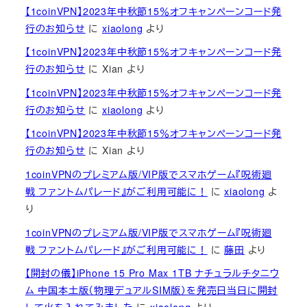
【1coinVPN】2023年中秋節15％オフキャンペーンコード発
行のお知らせ
に
xiaolong
より
【1coinVPN】2023年中秋節15％オフキャンペーンコード発
行のお知らせ
に
Xian
より
【1coinVPN】2023年中秋節15％オフキャンペーンコード発
行のお知らせ
に
xiaolong
より
【1coinVPN】2023年中秋節15％オフキャンペーンコード発
行のお知らせ
に
Xian
より
1coinVPNのプレミアム版/VIP版でスマホゲーム『呪術廻
戦 ファントムパレード』がご利用可能に！
に
xiaolong
よ
り
1coinVPNのプレミアム版/VIP版でスマホゲーム『呪術廻
戦 ファントムパレード』がご利用可能に！
に
藤田
より
【開封の儀】iPhone 15 Pro Max 1TB ナチュラルチタニウ
ム 中国本土版（物理デュアルSIM版）を発売日当日に開封