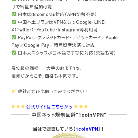
けで容量を追加可能
日本はdocomo/au対応（APN切替不要）
中国本土プランはVPNなしでGoogle・LINE・
X（Twitter）・YouTube・Instagram等利用可
PayPal／クレジットカード・デビットカード／Apple
Pay／Google Pay／暗号資産決済に対応
日本人スタッフが日本語で丁寧に対応（英語も可）
最安級の価格 — 大手のおよそ1/3。
後発だからこそ、価格も本気です。
他社とぜひ比較してみてください！
公式サイトはこちらから
中国ネット規制回避”1coinVPN”
当社で運営している【
1coinVPN
】！