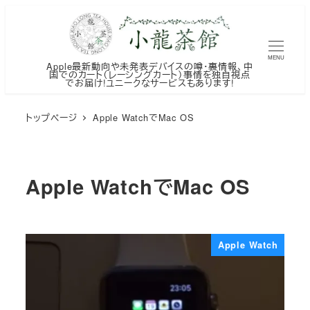
メ
イ
ン
MENU
Apple最新動向や未発表デバイスの噂・裏情報、中
コ
国でのカート（レーシングカート）事情を独自視点
でお届け!ユニークなサービスもあります!
ン
テ
トップページ
Apple WatchでMac OS
ン
ツ
へ
Apple WatchでMac OS
移
動
Apple Watch