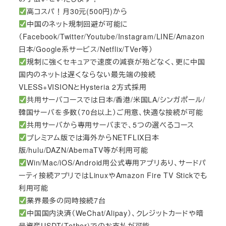
高コスパ！月30元(500円)から
中国のネット規制回避が可能に
（Facebook/Twitter/Youtube/Instagram/LINE/Amazon
日本/Google系サービス/Netflix/TVer等）
規制に強くセキュアで速度の減衰が殆どなく、更に中国
国内のネットは遅くならない最先端の接続
VLESS+VISIONとHysteria 2方式採用
共用サーバコースでは日本/香港/米国LA/シンガポール/
韓国サーバを多数（70台以上）ご用意、快適な接続が可能
共用サーバから専用サーバまで、5つの選べるコース
プレミアム版では海外からNETFLIX日本
版/hulu/DAZN/AbemaTV等が利用可能
Win/Mac/iOS/Android用公式専用アプリあり、サードパ
ーティ接続アプリではLinuxやAmazon Fire TV Stickでも
利用可能
業界最多の同時接続7台
中国国内決済（WeChat/Alipay）、クレジットカードや暗
号資産USDT(Tether)でのお支払が可能