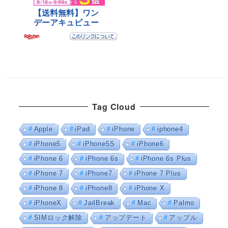
Tag Cloud
Apple
iPad
iPhone
iphone4
iPhone5
iPhone5S
iPhone6
iPhone 6
iPhone 6s
iPhone 6s Plus
iPhone 7
iPhone7
iPhone 7 Plus
iPhone 8
iPhone8
iPhone X
iPhoneX
JailBreak
Mac
Palmo
SIMロック解除
アップデート
アップル