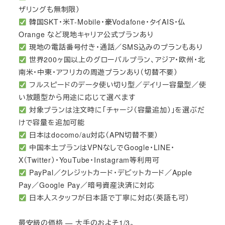
ザリングも無制限）
韓国SKT・米T-Mobile・豪Vodafone・タイAIS・仏
Orange など現地キャリア公式プランあり
現地の電話番号付き・通話／SMS込みのプランもあり
世界200ヶ国以上のグローバルプラン、アジア・欧州・北
南米・中東・アフリカの周遊プランあり（切替不要）
フルスピードのデータ使い切り型／デイリー容量型／使
い放題型から用途に応じて選べます
対象プランは注文時に「チャージ（容量追加）」を選ぶだ
けで容量を追加可能
日本はdocomo/au対応（APN切替不要）
中国本土プランはVPNなしでGoogle・LINE・
X（Twitter）・YouTube・Instagram等利用可
PayPal／クレジットカード・デビットカード／Apple
Pay／Google Pay／暗号資産決済に対応
日本人スタッフが日本語で丁寧に対応（英語も可）
最安級の価格 — 大手のおよそ1/3。