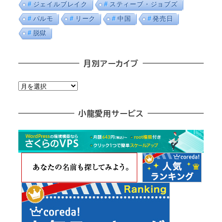
ジェイルブレイク
スティーブ・ジョブズ
パルモ
リーク
中国
発売日
脱獄
月別アーカイブ
月
別
ア
小龍愛用サービス
ー
カ
イ
ブ