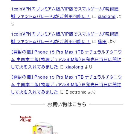
1coinVPNのプレミアム版/VIP版でスマホゲーム『呪術廻
戦 ファントムパレード』がご利用可能に！
に
xiaolong
よ
り
1coinVPNのプレミアム版/VIP版でスマホゲーム『呪術廻
戦 ファントムパレード』がご利用可能に！
に
藤田
より
【開封の儀】iPhone 15 Pro Max 1TB ナチュラルチタニウ
ム 中国本土版（物理デュアルSIM版）を発売日当日に開封
して火を入れてみました
に
xiaolong
より
【開封の儀】iPhone 15 Pro Max 1TB ナチュラルチタニウ
ム 中国本土版（物理デュアルSIM版）を発売日当日に開封
して火を入れてみました
に
Electronic
より
お買い物はこちら