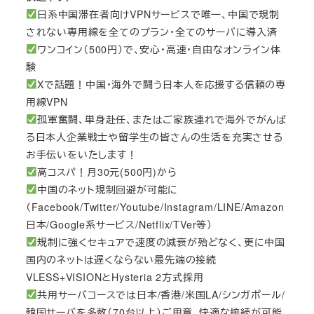
日系中国滞在者向けVPNサービスで唯一、中国で規制
されない専用線を全てのプラン・全てのサーバに導入済
ワンコイン（500円）で、安心・高速・自由なオンライン体
験
Xで話題！中国・海外で闘う日本人を応援する信頼の専
用線VPN
孤軍奮闘、単身赴任、またはご家族連れで海外でがんば
る日本人企業戦士や留学生の皆さんの生活を充実させる
お手伝いをいたします！
高コスパ！月30元(500円)から
中国のネット規制回避が可能に
（Facebook/Twitter/Youtube/Instagram/LINE/Amazon
日本/Google系サービス/Netflix/TVer等）
規制に強くセキュアで速度の減衰が殆どなく、更に中国
国内のネットは遅くならない最先端の接続
VLESS+VISIONとHysteria 2方式採用
共用サーバコースでは日本/香港/米国LA/シンガポール/
韓国サーバを多数（70台以上）ご用意、快適な接続が可能