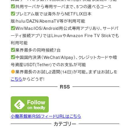
共用サーバから専用サーバまで、5つの選べるコース
プレミアム版では海外からNETFLIX日本
版/hulu/DAZN/AbemaTV等が利用可能
Win/Mac/iOS/Android用公式専用アプリあり、サードパ
ーティ接続アプリではLinuxやAmazon Fire TV Stickでも
利用可能
業界最多の同時接続7台
中国国内決済（WeChat/Alipay）、クレジットカードや暗
号資産USDT(Tether)でのお支払が可能
業界最長のお試し2週間(14日)が可能。まずはお試しを
こちら
からどうぞ!
RSS
小龍茶館新RSSフィードURLはこちら
カテゴリー