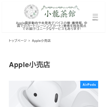
メ
イ
ン
MENU
Apple最新動向や未発表デバイスの噂・裏情報、中
コ
国でのカート（レーシングカート）事情を独自視点
でお届け!ユニークなサービスもあります!
ン
テ
トップページ
Apple小売店
ン
ツ
へ
Apple小売店
移
動
AirPods