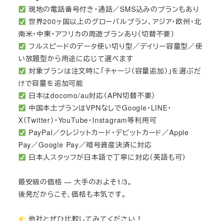
現地の電話番号付き・通話／SMS込みのプランもあり
世界200ヶ国以上のグローバルプラン、アジア・欧州・北
南米・中東・アフリカの周遊プランあり（切替不要）
フルスピードのデータ使い切り型／デイリー容量型／使
い放題型から用途に応じて選べます
対象プランは注文時に「チャージ（容量追加）」を選ぶだ
けで容量を追加可能
日本はdocomo/au対応（APN切替不要）
中国本土プランはVPNなしでGoogle・LINE・
X（Twitter）・YouTube・Instagram等利用可
PayPal／クレジットカード・デビットカード／Apple
Pay／Google Pay／暗号資産決済に対応
日本人スタッフが日本語で丁寧に対応（英語も可）
最安級の価格 — 大手のおよそ1/3。
後発だからこそ、価格も本気です。
他社とぜひ比較してみてください！