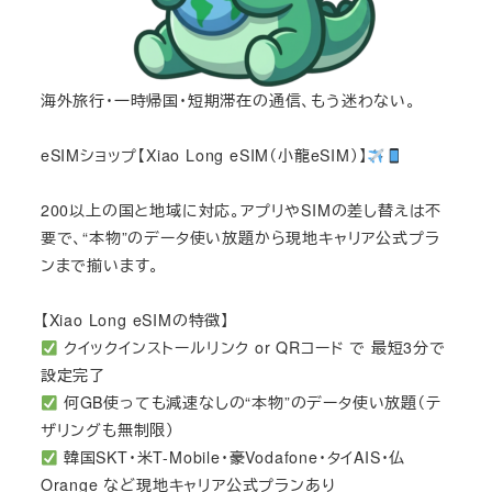
海外旅行・一時帰国・短期滞在の通信、もう迷わない。
eSIMショップ【Xiao Long eSIM（小龍eSIM）】
200以上の国と地域に対応。アプリやSIMの差し替えは不
要で、“本物”のデータ使い放題から現地キャリア公式プラ
ンまで揃います。
【Xiao Long eSIMの特徴】
クイックインストールリンク or QRコード で 最短3分で
設定完了
何GB使っても減速なしの“本物”のデータ使い放題（テ
ザリングも無制限）
韓国SKT・米T-Mobile・豪Vodafone・タイAIS・仏
Orange など現地キャリア公式プランあり