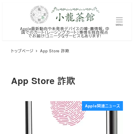
メ
イ
ン
MENU
Apple最新動向や未発表デバイスの噂・裏情報、中
コ
国でのカート（レーシングカート）事情を独自視点
でお届け!ユニークなサービスもあります!
ン
テ
トップページ
App Store 詐欺
ン
ツ
へ
App Store 詐欺
移
動
Apple関連ニュース