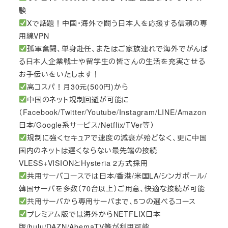
験
Xで話題！中国・海外で闘う日本人を応援する信頼の専
用線VPN
孤軍奮闘、単身赴任、またはご家族連れで海外でがんば
る日本人企業戦士や留学生の皆さんの生活を充実させる
お手伝いをいたします！
高コスパ！月30元(500円)から
中国のネット規制回避が可能に
（Facebook/Twitter/Youtube/Instagram/LINE/Amazon
日本/Google系サービス/Netflix/TVer等）
規制に強くセキュアで速度の減衰が殆どなく、更に中国
国内のネットは遅くならない最先端の接続
VLESS+VISIONとHysteria 2方式採用
共用サーバコースでは日本/香港/米国LA/シンガポール/
韓国サーバを多数（70台以上）ご用意、快適な接続が可能
共用サーバから専用サーバまで、5つの選べるコース
プレミアム版では海外からNETFLIX日本
版/hulu/DAZN/AbemaTV等が利用可能