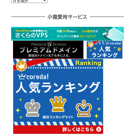
別
ア
小龍愛用サービス
ー
カ
イ
ブ