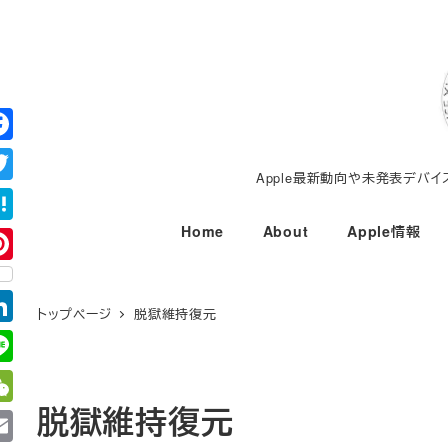
メ
イ
ン
コ
ン
テ
Apple最新動向や未発表デバ
ン
ツ
Home
About
Apple情報
へ
移
動
トップページ
脱獄維持復元
脱獄維持復元