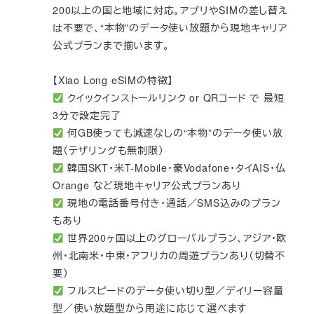
200以上の国と地域に対応。アプリやSIMの差し替え
は不要で、“本物”のデータ使い放題から現地キャリア
公式プランまで揃います。
【Xiao Long eSIMの特徴】
クイックインストールリンク or QRコード で 最短
3分で設定完了
何GB使っても減速なしの“本物”のデータ使い放
題（テザリングも無制限）
韓国SKT・米T-Mobile・豪Vodafone・タイAIS・仏
Orange など現地キャリア公式プランあり
現地の電話番号付き・通話／SMS込みのプラン
もあり
世界200ヶ国以上のグローバルプラン、アジア・欧
州・北南米・中東・アフリカの周遊プランあり（切替不
要）
フルスピードのデータ使い切り型／デイリー容量
型／使い放題型から用途に応じて選べます