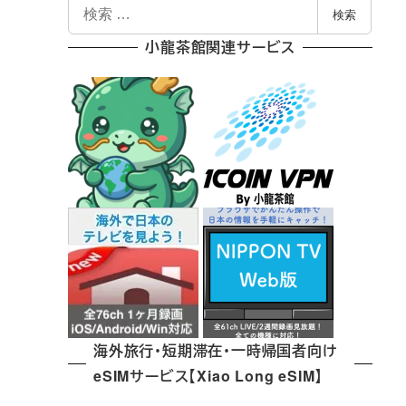
検
検索
索
小龍茶館関連サービス
海外旅行・短期滞在・一時帰国者向け
eSIMサービス【Xiao Long eSIM】