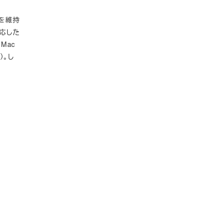
ンを維持
対応した
Mac
）。し