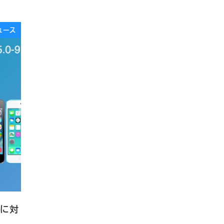
ュース
1に対