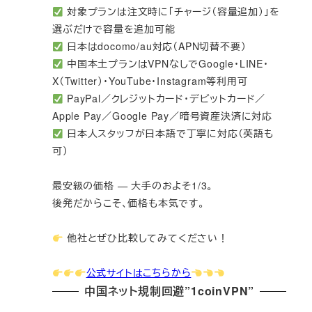
対象プランは注文時に「チャージ（容量追加）」を
選ぶだけで容量を追加可能
日本はdocomo/au対応（APN切替不要）
中国本土プランはVPNなしでGoogle・LINE・
X（Twitter）・YouTube・Instagram等利用可
PayPal／クレジットカード・デビットカード／
Apple Pay／Google Pay／暗号資産決済に対応
日本人スタッフが日本語で丁寧に対応（英語も
可）
最安級の価格 — 大手のおよそ1/3。
後発だからこそ、価格も本気です。
他社とぜひ比較してみてください！
公式サイトはこちらから
中国ネット規制回避”1coinVPN”