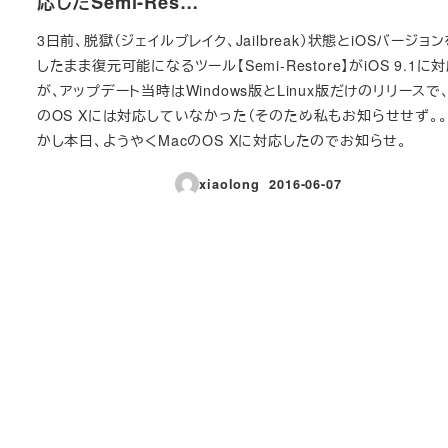
応したSemi-Res…
3日前、脱獄（ジェイルブレイク、Jailbreak）状態とiOSバージョ
したまま復元可能になるツール【Semi-Restore】がiOS 9.1に
が、アップデート当時はWindows版とLinux版だけのリリースで、
のOS Xには対応していなかった（そのため私もお知らせせず。。
かし本日、ようやくMacのOS Xに対応したのでお知らせ。
xiaolong
2016-06-07
投稿日