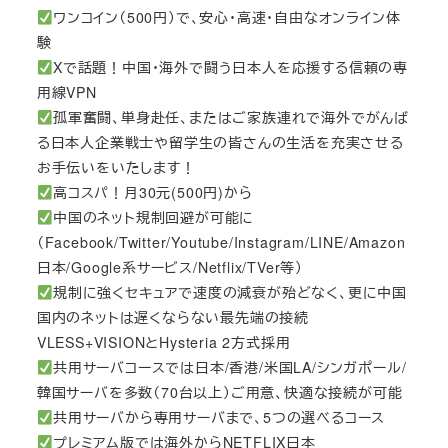
ワンコイン（500円）で、安心・高速・自由なオンライン体
験
Xで話題！中国・海外で闘う日本人を応援する信頼の専
用線VPN
孤軍奮闘、単身赴任、またはご家族連れで海外でがんば
る日本人企業戦士や留学生の皆さんの生活を充実させる
お手伝いをいたします！
高コスパ！月30元(500円)から
中国のネット規制回避が可能に
（Facebook/Twitter/Youtube/Instagram/LINE/Amazon
日本/Google系サービス/Netflix/TVer等）
規制に強くセキュアで速度の減衰が殆どなく、更に中国
国内のネットは遅くならない最先端の接続
VLESS+VISIONとHysteria 2方式採用
共用サーバコースでは日本/香港/米国LA/シンガポール/
韓国サーバを多数（70台以上）ご用意、快適な接続が可能
共用サーバから専用サーバまで、5つの選べるコース
プレミアム版では海外からNETFLIX日本