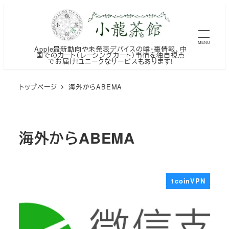
メ
イ
ン
MENU
Apple最新動向や未発表デバイスの噂・裏情報、中
コ
国でのカート（レーシングカート）事情を独自視点
でお届け!ユニークなサービスもあります!
ン
テ
トップページ
海外からABEMA
ン
ツ
へ
海外からABEMA
移
動
1coinVPN