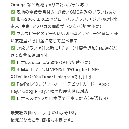
Orange など現地キャリア公式プランあり
現地の電話番号付き・通話／SMS込みのプランもあり
世界200ヶ国以上のグローバルプラン、アジア・欧州・北
南米・中東・アフリカの周遊プランあり（切替不要）
フルスピードのデータ使い切り型／デイリー容量型／使
い放題型から用途に応じて選べます
対象プランは注文時に「チャージ（容量追加）」を選ぶだ
けで容量を追加可能
日本はdocomo/au対応（APN切替不要）
中国本土プランはVPNなしでGoogle・LINE・
X（Twitter）・YouTube・Instagram等利用可
PayPal／クレジットカード・デビットカード／Apple
Pay／Google Pay／暗号資産決済に対応
日本人スタッフが日本語で丁寧に対応（英語も可）
最安級の価格 — 大手のおよそ1/3。
後発だからこそ、価格も本気です。