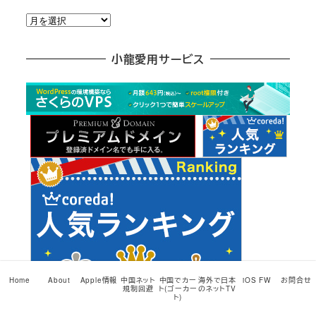
月
別
ア
小龍愛用サービス
ー
カ
イ
ブ
Home
About
Apple情報
中国ネット
中国でカー
海外で日本
iOS FW
お問合せ
規制回避
ト(ゴーカー
のネットTV
ト)