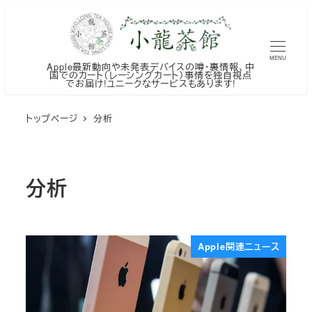
メ
イ
ン
MENU
Apple最新動向や未発表デバイスの噂・裏情報、中
コ
国でのカート（レーシングカート）事情を独自視点
でお届け!ユニークなサービスもあります!
ン
テ
トップページ
分析
ン
ツ
へ
分析
移
動
Apple関連ニュース