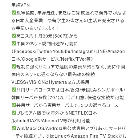
用線VPN
孤軍奮闘、単身赴任、またはご家族連れで海外でがんば
る日本人企業戦士や留学生の皆さんの生活を充実させる
お手伝いをいたします！
高コスパ！月30元(500円)から
中国のネット規制回避が可能に
（Facebook/Twitter/Youtube/Instagram/LINE/Amazon
日本/Google系サービス/Netflix/TVer等）
規制に強くセキュアで速度の減衰が殆どなく、更に中国
国内のネットは遅くならない最先端の接続
VLESS+VISIONとHysteria 2方式採用
共用サーバコースでは日本/香港/米国LA/シンガポール/
韓国サーバを多数（70台以上）ご用意、快適な接続が可能
共用サーバから専用サーバまで、5つの選べるコース
プレミアム版では海外からNETFLIX日本
版/hulu/DAZN/AbemaTV等が利用可能
Win/Mac/iOS/Android用公式専用アプリあり、サードパ
ーティ接続アプリではLinuxやAmazon Fire TV Stickでも