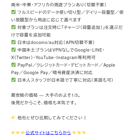
南米・中東・アフリカの周遊プランあり（切替不要）
フルスピードのデータ使い切り型／デイリー容量型／使
い放題型から用途に応じて選べます
対象プランは注文時に「チャージ（容量追加）」を選ぶだ
けで容量を追加可能
日本はdocomo/au対応（APN切替不要）
中国本土プランはVPNなしでGoogle・LINE・
X（Twitter）・YouTube・Instagram等利用可
PayPal／クレジットカード・デビットカード／Apple
Pay／Google Pay／暗号資産決済に対応
日本人スタッフが日本語で丁寧に対応（英語も可）
最安級の価格 — 大手のおよそ1/3。
後発だからこそ、価格も本気です。
他社とぜひ比較してみてください！
公式サイトはこちらから