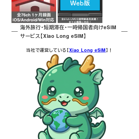
海外旅行・短期滞在・一時帰国者向けeSIM
サービス【Xiao Long eSIM】
当社で運営している【
Xiao Long eSIM
】！