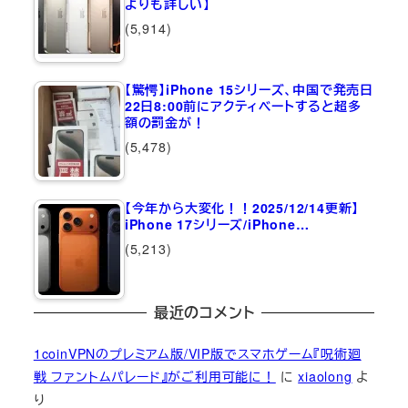
よりも詳しい】
(5,914)
【驚愕】iPhone 15シリーズ、中国で発売日
22日8:00前にアクティベートすると超多
額の罰金が！
(5,478)
【今年から大変化！！2025/12/14更新】
iPhone 17シリーズ/iPhone…
(5,213)
最近のコメント
1coinVPNのプレミアム版/VIP版でスマホゲーム『呪術廻
戦 ファントムパレード』がご利用可能に！
に
xiaolong
よ
り