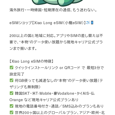
海外旅行・一時帰国・短期滞在の通信、もう迷わない。
eSIMショップ【Xiao Long eSIM（小龍eSIM）】
200以上の国と地域に対応。アプリやSIMの差し替えは不
要で、“本物”のデータ使い放題から現地キャリア公式プラ
ンまで揃います。
【Xiao Long eSIMの特徴】
クイックインストールリンク or QRコード で 最短3分で
設定完了
何GB使っても減速なしの“本物”のデータ使い放題（テ
ザリングも無制限）
韓国SKT・米T-Mobile・豪Vodafone・タイAIS・仏
Orange など現地キャリア公式プランあり
現地の電話番号付き・通話／SMS込みのプランもあり
世界200ヶ国以上のグローバルプラン、アジア・欧州・北