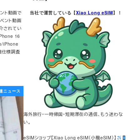
ベント動画で
当社で運営している【
Xiao Long eSIM
】！
のイベント動画
介されてい
one 16
o/iPhone
詳細仕様調査
関連ニュース
海外旅行・一時帰国・短期滞在の通信、もう迷わな
い。
eSIMショップ【Xiao Long eSIM（小龍eSIM）】