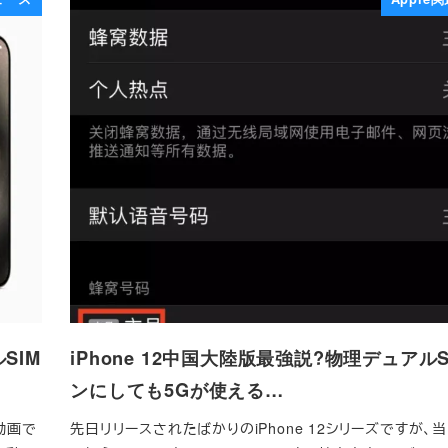
SIM
iPhone 12中国大陸版最強説?物理デュアル
ンにしても5Gが使える…
動画で
先日リリースされたばかりのiPhone 12シリーズですが、