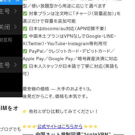
型／使い放題型から用途に応じて選べます
対象プランは注文時に「チャージ（容量追加）」を
選ぶだけで容量を追加可能
日本はdocomo/au対応（APN切替不要）
中国本土プランはVPNなしでGoogle・LINE・
X（Twitter）・YouTube・Instagram等利用可
PayPal／クレジットカード・デビットカード／
Apple Pay／Google Pay／暗号資産決済に対応
日本人スタッフが日本語で丁寧に対応（英語も
可）
最安級の価格 — 大手のおよそ1/3。
後発だからこそ、価格も本気です。
SIMをオ
他社とぜひ比較してみてください！
公式サイトはこちらから
当ブログでも
中国ネット規制回避”1coinVPN”