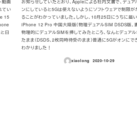
ント動画
お知らせしていたとおり、Appleによる社内文書で、デュア
れてい
ンにしていると5Gは使えないようにソフトウェアで制限が
 15
ることがわかっていました。しかし、10月25日にうちに届
hone
iPhone 12 Pro 中国大陸版（物理デュアルSIM DSDS版
様と日
物理的にデュアルSIMを挿してみたところ、なんとデュアル
たまま（DSDS、2枚同時待受のまま）普通に5Gがオンにで
わかりました！
xiaolong
2020-10-29
投稿日