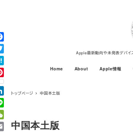
メ
イ
ン
コ
ン
テ
Apple最新動向や未発表デバ
ン
ツ
Home
About
Apple情報
へ
移
動
トップページ
中国本土版
中国本土版