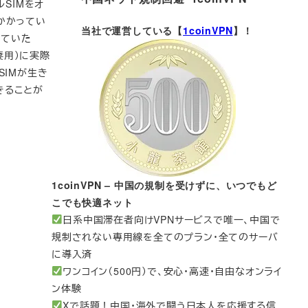
ルSIMをオ
かかってい
当社で運営している【
1coinVPN
】！
いていた
、妻用）に実際
SIMが生き
きることが
1coinVPN – 中国の規制を受けずに、いつでもど
こでも快適ネット
日系中国滞在者向けVPNサービスで唯一、中国で
規制されない専用線を全てのプラン・全てのサーバ
に導入済
ワンコイン（500円）で、安心・高速・自由なオンライ
ン体験
Xで話題！中国・海外で闘う日本人を応援する信