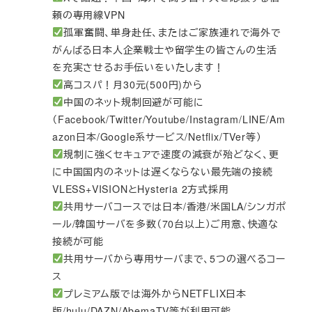
頼の専用線VPN
孤軍奮闘、単身赴任、またはご家族連れで海外で
がんばる日本人企業戦士や留学生の皆さんの生活
を充実させるお手伝いをいたします！
高コスパ！月30元(500円)から
中国のネット規制回避が可能に
（Facebook/Twitter/Youtube/Instagram/LINE/Am
azon日本/Google系サービス/Netflix/TVer等）
規制に強くセキュアで速度の減衰が殆どなく、更
に中国国内のネットは遅くならない最先端の接続
VLESS+VISIONとHysteria 2方式採用
共用サーバコースでは日本/香港/米国LA/シンガポ
ール/韓国サーバを多数（70台以上）ご用意、快適な
接続が可能
共用サーバから専用サーバまで、5つの選べるコー
ス
プレミアム版では海外からNETFLIX日本
版/hulu/DAZN/AbemaTV等が利用可能