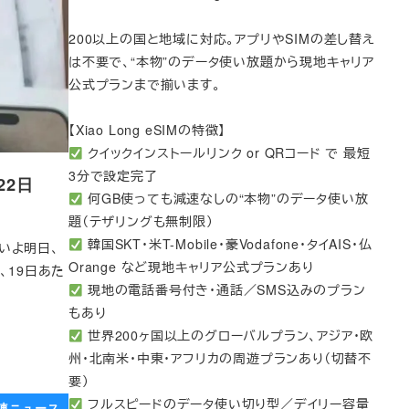
200以上の国と地域に対応。アプリやSIMの差し替え
は不要で、“本物”のデータ使い放題から現地キャリア
公式プランまで揃います。
【Xiao Long eSIMの特徴】
クイックインストールリンク or QRコード で 最短
3分で設定完了
22日
何GB使っても減速なしの“本物”のデータ使い放
題（テザリングも無制限）
韓国SKT・米T-Mobile・豪Vodafone・タイAIS・仏
いよいよ明日、
Orange など現地キャリア公式プランあり
、19日あた
現地の電話番号付き・通話／SMS込みのプラン
もあり
世界200ヶ国以上のグローバルプラン、アジア・欧
州・北南米・中東・アフリカの周遊プランあり（切替不
要）
フルスピードのデータ使い切り型／デイリー容量
関連ニュース