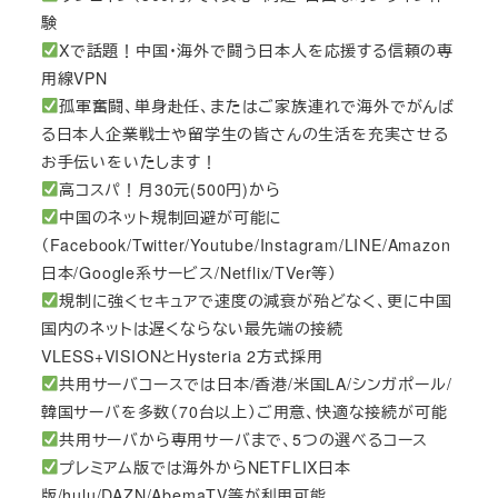
験
Xで話題！中国・海外で闘う日本人を応援する信頼の専
用線VPN
孤軍奮闘、単身赴任、またはご家族連れで海外でがんば
る日本人企業戦士や留学生の皆さんの生活を充実させる
お手伝いをいたします！
高コスパ！月30元(500円)から
中国のネット規制回避が可能に
（Facebook/Twitter/Youtube/Instagram/LINE/Amazon
日本/Google系サービス/Netflix/TVer等）
規制に強くセキュアで速度の減衰が殆どなく、更に中国
国内のネットは遅くならない最先端の接続
VLESS+VISIONとHysteria 2方式採用
共用サーバコースでは日本/香港/米国LA/シンガポール/
韓国サーバを多数（70台以上）ご用意、快適な接続が可能
共用サーバから専用サーバまで、5つの選べるコース
プレミアム版では海外からNETFLIX日本
版/hulu/DAZN/AbemaTV等が利用可能