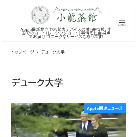
メ
イ
ン
MENU
Apple最新動向や未発表デバイスの噂・裏情報、中
コ
国でのカート（レーシングカート）事情を独自視点
でお届け!ユニークなサービスもあります!
ン
テ
トップページ
デューク大学
ン
ツ
へ
デューク大学
移
動
Apple関連ニュース