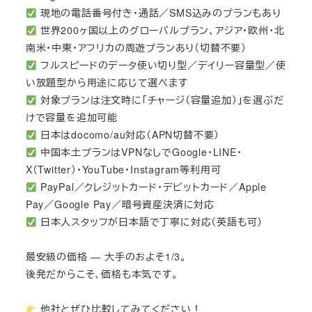
現地の電話番号付き・通話／SMS込みのプランもあり
世界200ヶ国以上のグローバルプラン、アジア・欧州・北
南米・中東・アフリカの周遊プランあり（切替不要）
フルスピードのデータ使い切り型／デイリー容量型／使
い放題型から用途に応じて選べます
対象プランは注文時に「チャージ（容量追加）」を選ぶだ
けで容量を追加可能
日本はdocomo/au対応（APN切替不要）
中国本土プランはVPNなしでGoogle・LINE・
X（Twitter）・YouTube・Instagram等利用可
PayPal／クレジットカード・デビットカード／Apple
Pay／Google Pay／暗号資産決済に対応
日本人スタッフが日本語で丁寧に対応（英語も可）
最安級の価格 — 大手のおよそ1/3。
後発だからこそ、価格も本気です。
他社とぜひ比較してみてください！