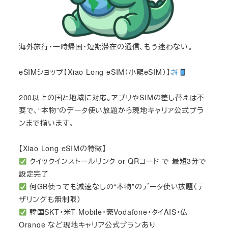
海外旅行・一時帰国・短期滞在の通信、もう迷わない。
eSIMショップ【Xiao Long eSIM（小龍eSIM）】
200以上の国と地域に対応。アプリやSIMの差し替えは不
要で、“本物”のデータ使い放題から現地キャリア公式プラ
ンまで揃います。
【Xiao Long eSIMの特徴】
クイックインストールリンク or QRコード で 最短3分で
設定完了
何GB使っても減速なしの“本物”のデータ使い放題（テ
ザリングも無制限）
韓国SKT・米T-Mobile・豪Vodafone・タイAIS・仏
Orange など現地キャリア公式プランあり