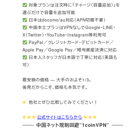
対象プランは注文時に「チャージ（容量追加）」を
選ぶだけで容量を追加可能
日本はdocomo/au対応（APN切替不要）
中国本土プランはVPNなしでGoogle・LINE・
X（Twitter）・YouTube・Instagram等利用可
PayPal／クレジットカード・デビットカード／
Apple Pay／Google Pay／暗号資産決済に対応
日本人スタッフが日本語で丁寧に対応（英語も
可）
最安級の価格 — 大手のおよそ1/3。
後発だからこそ、価格も本気です。
他社とぜひ比較してみてください！
公式サイトはこちらから
中国ネット規制回避”1coinVPN”