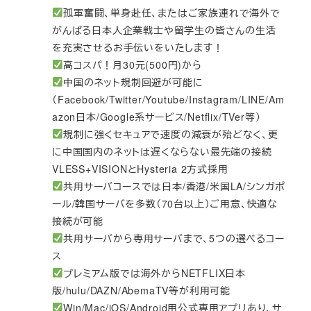
孤軍奮闘、単身赴任、またはご家族連れで海外で
がんばる日本人企業戦士や留学生の皆さんの生活
を充実させるお手伝いをいたします！
高コスパ！月30元(500円)から
中国のネット規制回避が可能に
（Facebook/Twitter/Youtube/Instagram/LINE/Am
azon日本/Google系サービス/Netflix/TVer等）
規制に強くセキュアで速度の減衰が殆どなく、更
に中国国内のネットは遅くならない最先端の接続
VLESS+VISIONとHysteria 2方式採用
共用サーバコースでは日本/香港/米国LA/シンガポ
ール/韓国サーバを多数（70台以上）ご用意、快適な
接続が可能
共用サーバから専用サーバまで、5つの選べるコー
ス
プレミアム版では海外からNETFLIX日本
版/hulu/DAZN/AbemaTV等が利用可能
Win/Mac/iOS/Android用公式専用アプリあり、サ