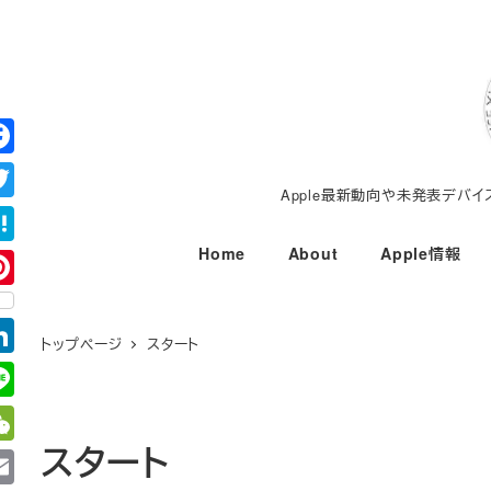
メ
イ
ン
コ
ン
テ
Apple最新動向や未発表デバ
ン
ツ
Home
About
Apple情報
へ
移
動
トップページ
スタート
スタート