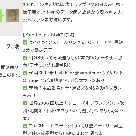
200以上の国と地域に対応。アプリやSIMの差し替え
は不要で、“本物”のデータ使い放題から現地キャリア
公式プランまで揃います。
【Xiao Long eSIMの特徴】
クイックインストールリンク or QRコード で 最短
リーク、明
3分で設定完了
何GB使っても減速なしの“本物”のデータ使い放
題（テザリングも無制限）
ス開始時期
韓国SKT・米T-Mobile・豪Vodafone・タイAIS・仏
18日の北京
Orange など現地キャリア公式プランあり
現地の電話番号付き・通話／SMS込みのプラン
もあり
世界200ヶ国以上のグローバルプラン、アジア・欧
州・北南米・中東・アフリカの周遊プランあり（切替不
要）
フルスピードのデータ使い切り型／デイリー容量
型／使い放題型から用途に応じて選べます