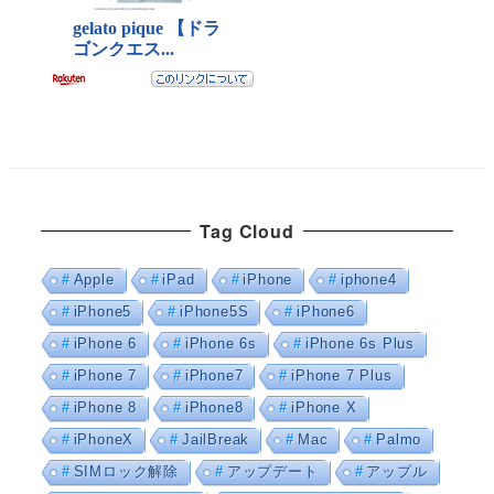
Tag Cloud
Apple
iPad
iPhone
iphone4
iPhone5
iPhone5S
iPhone6
iPhone 6
iPhone 6s
iPhone 6s Plus
iPhone 7
iPhone7
iPhone 7 Plus
iPhone 8
iPhone8
iPhone X
iPhoneX
JailBreak
Mac
Palmo
SIMロック解除
アップデート
アップル