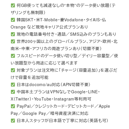
何GB使っても減速なしの“本物”のデータ使い放題（テ
ザリングも無制限）
韓国SKT・米T-Mobile・豪Vodafone・タイAIS・仏
Orange など現地キャリア公式プランあり
現地の電話番号付き・通話／SMS込みのプランもあり
世界200ヶ国以上のグローバルプラン、アジア・欧州・北
南米・中東・アフリカの周遊プランあり（切替不要）
フルスピードのデータ使い切り型／デイリー容量型／使
い放題型から用途に応じて選べます
対象プランは注文時に「チャージ（容量追加）」を選ぶだ
けで容量を追加可能
日本はdocomo/au対応（APN切替不要）
中国本土プランはVPNなしでGoogle・LINE・
X（Twitter）・YouTube・Instagram等利用可
PayPal／クレジットカード・デビットカード／Apple
Pay／Google Pay／暗号資産決済に対応
日本人スタッフが日本語で丁寧に対応（英語も可）