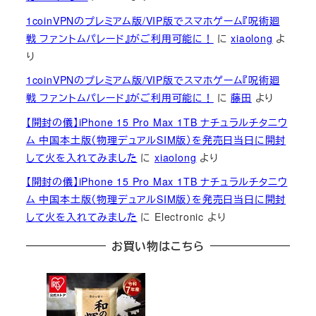
1coinVPNのプレミアム版/VIP版でスマホゲーム『呪術廻
戦 ファントムパレード』がご利用可能に！
に
xiaolong
よ
り
1coinVPNのプレミアム版/VIP版でスマホゲーム『呪術廻
戦 ファントムパレード』がご利用可能に！
に
藤田
より
【開封の儀】iPhone 15 Pro Max 1TB ナチュラルチタニウ
ム 中国本土版（物理デュアルSIM版）を発売日当日に開封
して火を入れてみました
に
xiaolong
より
【開封の儀】iPhone 15 Pro Max 1TB ナチュラルチタニウ
ム 中国本土版（物理デュアルSIM版）を発売日当日に開封
して火を入れてみました
に
Electronic
より
お買い物はこちら