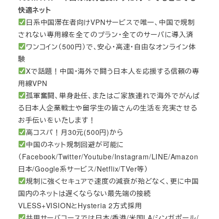
快適ネット
日系中国滞在者向けVPNサービスで唯一、中国で規制
されない専用線を全てのプラン・全てのサーバに導入済
ワンコイン（500円）で、安心・高速・自由なオンライン体
験
Xで話題！中国・海外で闘う日本人を応援する信頼の専
用線VPN
孤軍奮闘、単身赴任、またはご家族連れで海外でがんば
る日本人企業戦士や留学生の皆さんの生活を充実させる
お手伝いをいたします！
高コスパ！月30元(500円)から
中国のネット規制回避が可能に
（Facebook/Twitter/Youtube/Instagram/LINE/Amazon
日本/Google系サービス/Netflix/TVer等）
規制に強くセキュアで速度の減衰が殆どなく、更に中国
国内のネットは遅くならない最先端の接続
VLESS+VISIONとHysteria 2方式採用
共用サーバコースでは日本/香港/米国LA/シンガポール/