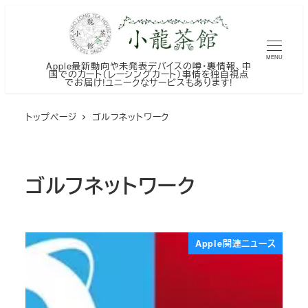
メ
イ
ン
MENU
Apple最新動向や未発表デバイスの噂・裏情報、中
コ
国でのカート（レーシングカート）事情を独自視点
でお届け!ユニークなサービスもあります!
ン
テ
トップページ
ゴルフネットワーク
ン
ツ
へ
ゴルフネットワーク
移
動
Apple関連ニュース