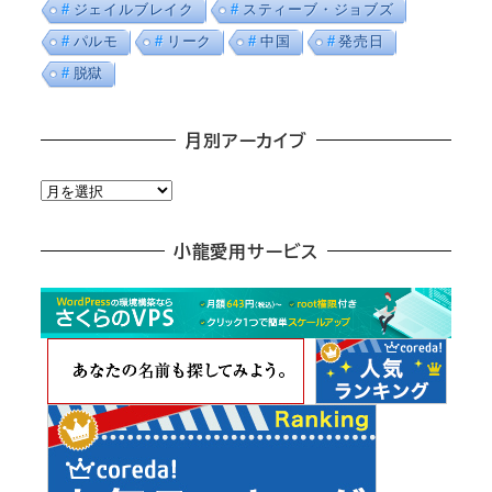
ジェイルブレイク
スティーブ・ジョブズ
パルモ
リーク
中国
発売日
脱獄
月別アーカイブ
月
別
ア
小龍愛用サービス
ー
カ
イ
ブ