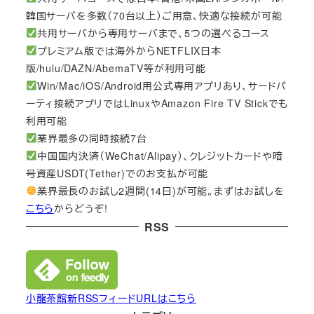
韓国サーバを多数（70台以上）ご用意、快適な接続が可能
共用サーバから専用サーバまで、5つの選べるコース
プレミアム版では海外からNETFLIX日本
版/hulu/DAZN/AbemaTV等が利用可能
Win/Mac/iOS/Android用公式専用アプリあり、サードパ
ーティ接続アプリではLinuxやAmazon Fire TV Stickでも
利用可能
業界最多の同時接続7台
中国国内決済（WeChat/Alipay）、クレジットカードや暗
号資産USDT(Tether)でのお支払が可能
業界最長のお試し2週間(14日)が可能。まずはお試しを
こちら
からどうぞ!
RSS
小龍茶館新RSSフィードURLはこちら