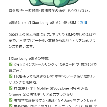
海外旅行・一時帰国・短期滞在の通信、もう迷わない。
eSIMショップ【Xiao Long eSIM（小龍eSIM）】
200以上の国と地域に対応。アプリやSIMの差し替えは不
要で、“本物”のデータ使い放題から現地キャリア公式プラ
ンまで揃います。
【Xiao Long eSIMの特徴】
クイックインストールリンク or QRコード で 最短3分で
設定完了
何GB使っても減速なしの“本物”のデータ使い放題（テ
ザリングも無制限）
韓国SKT・米T-Mobile・豪Vodafone・タイAIS・仏
Orange など現地キャリア公式プランあり
現地の電話番号付き・通話／SMS込みのプランもあり
世界200ヶ国以上のグローバルプラン、アジア・欧州・北