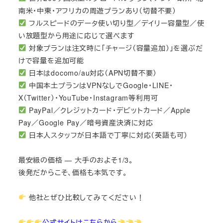
南米・中東・アフリカの周遊プランあり（切替不要）
フルスピードのデータ使い切り型／デイリー容量型／使
い放題型から用途に応じて選べます
対象プランは注文時に「チャージ（容量追加）」を選ぶだ
けで容量を追加可能
日本はdocomo/au対応（APN切替不要）
中国本土プランはVPNなしでGoogle・LINE・
X（Twitter）・YouTube・Instagram等利用可
PayPal／クレジットカード・デビットカード／Apple
Pay／Google Pay／暗号資産決済に対応
日本人スタッフが日本語で丁寧に対応（英語も可）
最安級の価格 — 大手のおよそ1/3。
後発だからこそ、価格も本気です。
他社とぜひ比較してみてください！
公式サイトはこちらから