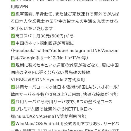
用線VPN
孤軍奮闘、単身赴任、またはご家族連れで海外でがんば
る日本人企業戦士や留学生の皆さんの生活を充実させる
お手伝いをいたします！
高コスパ！月30元(500円)から
中国のネット規制回避が可能に
（Facebook/Twitter/Youtube/Instagram/LINE/Amazon
日本/Google系サービス/Netflix/TVer等）
規制に強くセキュアで速度の減衰が殆どなく、更に中国
国内のネットは遅くならない最先端の接続
VLESS+VISIONとHysteria 2方式採用
共用サーバコースでは日本/香港/米国LA/シンガポール/
韓国サーバを多数（70台以上）ご用意、快適な接続が可能
共用サーバから専用サーバまで、5つの選べるコース
プレミアム版では海外からNETFLIX日本
版/hulu/DAZN/AbemaTV等が利用可能
Win/Mac/iOS/Android用公式専用アプリあり、サードパ
ーティ接続アプリではLinuxやAmazon Fire TV Stickでも