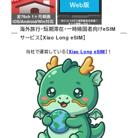
海外旅行・短期滞在・一時帰国者向けeSIM
サービス【Xiao Long eSIM】
当社で運営している【
Xiao Long eSIM
】！