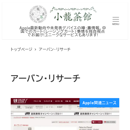
メ
イ
ン
MENU
Apple最新動向や未発表デバイスの噂・裏情報、中
コ
国でのカート（レーシングカート）事情を独自視点
でお届け!ユニークなサービスもあります!
ン
テ
トップページ
アーバン・リサーチ
ン
ツ
へ
アーバン・リサーチ
移
動
Apple関連ニュース