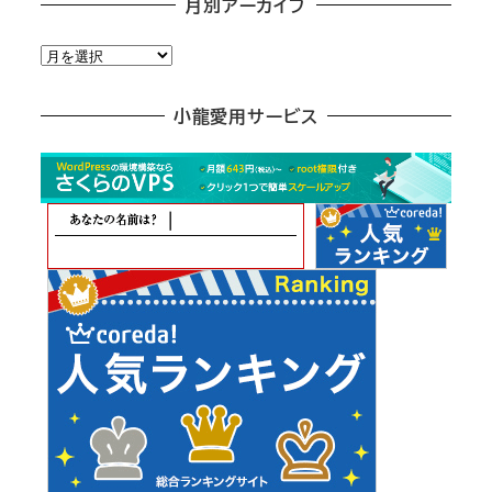
月別アーカイブ
月
別
ア
小龍愛用サービス
ー
カ
イ
ブ