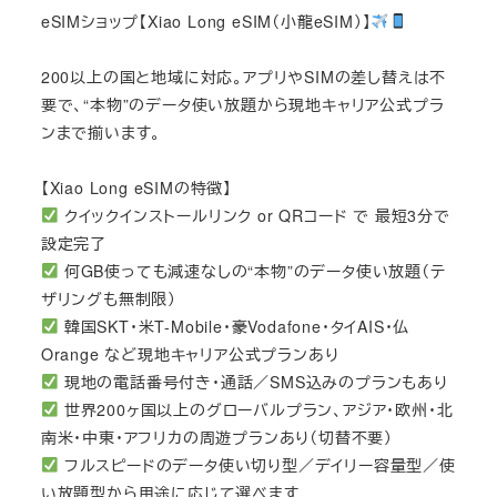
eSIMショップ【Xiao Long eSIM（小龍eSIM）】
200以上の国と地域に対応。アプリやSIMの差し替えは不
要で、“本物”のデータ使い放題から現地キャリア公式プラ
ンまで揃います。
【Xiao Long eSIMの特徴】
クイックインストールリンク or QRコード で 最短3分で
設定完了
何GB使っても減速なしの“本物”のデータ使い放題（テ
ザリングも無制限）
韓国SKT・米T-Mobile・豪Vodafone・タイAIS・仏
Orange など現地キャリア公式プランあり
現地の電話番号付き・通話／SMS込みのプランもあり
世界200ヶ国以上のグローバルプラン、アジア・欧州・北
南米・中東・アフリカの周遊プランあり（切替不要）
フルスピードのデータ使い切り型／デイリー容量型／使
い放題型から用途に応じて選べます