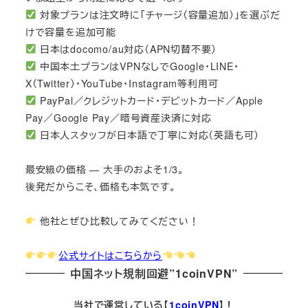
対象プランは注文時に「チャージ（容量追加）」を選ぶだ
けで容量を追加可能
日本はdocomo/au対応（APN切替不要）
中国本土プランはVPNなしでGoogle・LINE・
X（Twitter）・YouTube・Instagram等利用可
PayPal／クレジットカード・デビットカード／Apple
Pay／Google Pay／暗号資産決済に対応
日本人スタッフが日本語で丁寧に対応（英語も可）
最安級の価格 — 大手のおよそ1/3。
後発だからこそ、価格も本気です。
他社とぜひ比較してみてください！
公式サイトはこちらから
中国ネット規制回避”1coinVPN”
当社で運営している【
1coinVPN
】！