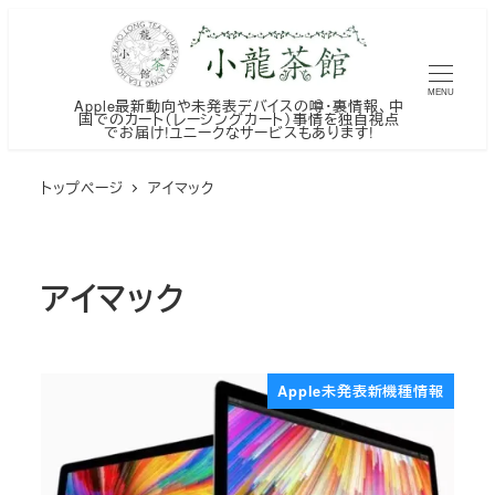
メ
イ
ン
MENU
Apple最新動向や未発表デバイスの噂・裏情報、中
コ
国でのカート（レーシングカート）事情を独自視点
でお届け!ユニークなサービスもあります!
ン
テ
トップページ
アイマック
ン
ツ
へ
アイマック
移
動
Apple未発表新機種情報