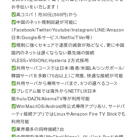
お手伝いをいたします！
高コスパ！月30元(500円)から
中国のネット規制回避が可能に
（Facebook/Twitter/Youtube/Instagram/LINE/Amazon
日本/Google系サービス/Netflix/TVer等）
規制に強くセキュアで速度の減衰が殆どなく、更に中国
国内のネットは遅くならない最先端の接続
VLESS+VISIONとHysteria 2方式採用
共用サーバコースでは日本/香港/米国LA/シンガポール/
韓国サーバを多数（70台以上）ご用意、快適な接続が可能
共用サーバから専用サーバまで、5つの選べるコース
プレミアム版では海外からNETFLIX日本
版/hulu/DAZN/AbemaTV等が利用可能
Win/Mac/iOS/Android用公式専用アプリあり、サードパ
ーティ接続アプリではLinuxやAmazon Fire TV Stickでも
利用可能
業界最多の同時接続7台
中国国内決済（WeChat/Alipay）、クレジットカードや暗