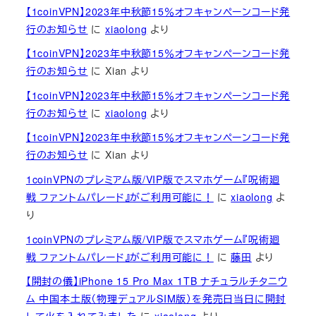
【1coinVPN】2023年中秋節15％オフキャンペーンコード発
行のお知らせ
に
xiaolong
より
【1coinVPN】2023年中秋節15％オフキャンペーンコード発
行のお知らせ
に
Xian
より
【1coinVPN】2023年中秋節15％オフキャンペーンコード発
行のお知らせ
に
xiaolong
より
【1coinVPN】2023年中秋節15％オフキャンペーンコード発
行のお知らせ
に
Xian
より
1coinVPNのプレミアム版/VIP版でスマホゲーム『呪術廻
戦 ファントムパレード』がご利用可能に！
に
xiaolong
よ
り
1coinVPNのプレミアム版/VIP版でスマホゲーム『呪術廻
戦 ファントムパレード』がご利用可能に！
に
藤田
より
【開封の儀】iPhone 15 Pro Max 1TB ナチュラルチタニウ
ム 中国本土版（物理デュアルSIM版）を発売日当日に開封