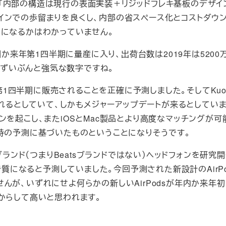
点は、「内部の構造は現行の表面実装＋リジッドフレキ基板のデザイ
インでの歩留まりを良くし、内部の省スペース化とコストダウ
うになるかはわかっていません。
四半期か来年第1四半期に量産に入り、出荷台数は2019年は5200万
見、ずいぶんと強気な数字ですね。
sが今年第1四半期に販売されることを正確に予測しました。そしてKu
されるとしていて、しかもメジャーアップデートが来るとしていま
ションを起こし、またiOSとMac製品とより高度なマッチングが可
時の予測に基づいたものということになりそうです。
ブランド（つまりBeatsブランドではない）ヘッドフォンを研究
音質になると予測していました。今回予測された新設計のAirPo
んが、いずれにせよ何らかの新しいAirPodsが年内か来年初
からして高いと思われます。