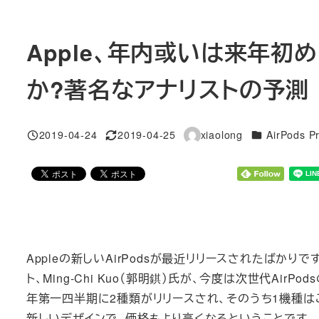
Apple、年内或いは来年初め
か?著名なアナリストの予測
カテゴリー
2019-04-24
2019-04-25
xiaolong
AirPods P
投稿日
更新日
著
者
Appleの新しいAirPodsが最近リリースされたばかりですが、あ
ト、Ming-Chi Kuo（郭明錤）氏が、今度は次世代AirP
年第一四半期に2種類がリリースされ、そのうち1機種は
新しいデザインで、価格もより高くなるということです。