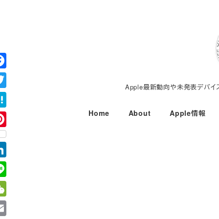
メ
イ
ン
コ
ン
テ
Apple最新動向や未発表デバ
ン
ツ
Home
About
Apple情報
へ
移
動