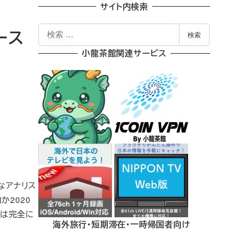
サイト内検索
検
ース
検索
索
小龍茶館関連サービス
名なアナリス
か2020
類は完全に
海外旅行・短期滞在・一時帰国者向け