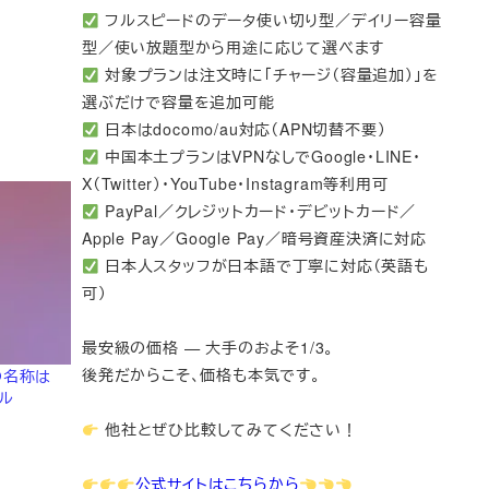
フルスピードのデータ使い切り型／デイリー容量
型／使い放題型から用途に応じて選べます
対象プランは注文時に「チャージ（容量追加）」を
選ぶだけで容量を追加可能
日本はdocomo/au対応（APN切替不要）
中国本土プランはVPNなしでGoogle・LINE・
X（Twitter）・YouTube・Instagram等利用可
PayPal／クレジットカード・デビットカード／
Apple Pay／Google Pay／暗号資産決済に対応
日本人スタッフが日本語で丁寧に対応（英語も
可）
最安級の価格 — 大手のおよそ1/3。
後発だからこそ、価格も本気です。
の名称は
ドル
他社とぜひ比較してみてください！
公式サイトはこちらから