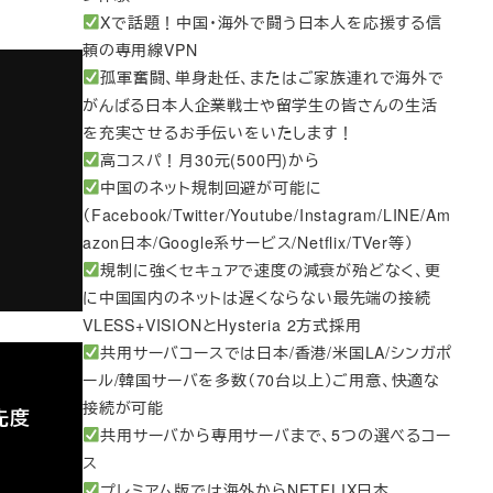
Xで話題！中国・海外で闘う日本人を応援する信
頼の専用線VPN
孤軍奮闘、単身赴任、またはご家族連れで海外で
がんばる日本人企業戦士や留学生の皆さんの生活
を充実させるお手伝いをいたします！
高コスパ！月30元(500円)から
中国のネット規制回避が可能に
（Facebook/Twitter/Youtube/Instagram/LINE/Am
azon日本/Google系サービス/Netflix/TVer等）
規制に強くセキュアで速度の減衰が殆どなく、更
に中国国内のネットは遅くならない最先端の接続
VLESS+VISIONとHysteria 2方式採用
共用サーバコースでは日本/香港/米国LA/シンガポ
ール/韓国サーバを多数（70台以上）ご用意、快適な
接続が可能
先度
共用サーバから専用サーバまで、5つの選べるコー
ス
プレミアム版では海外からNETFLIX日本