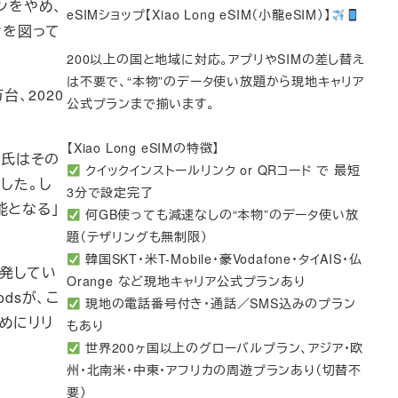
ンをやめ、
eSIMショップ【Xiao Long eSIM（小龍eSIM）】
ンを図って
200以上の国と地域に対応。アプリやSIMの差し替え
は不要で、“本物”のデータ使い放題から現地キャリア
台、2020
公式プランまで揃います。
【Xiao Long eSIMの特徴】
o氏はその
クイックインストールリンク or QRコード で 最短
した。し
3分で設定完了
能となる」
何GB使っても減速なしの“本物”のデータ使い放
題（テザリングも無制限）
韓国SKT・米T-Mobile・豪Vodafone・タイAIS・仏
開発してい
Orange など現地キャリア公式プランあり
dsが、こ
現地の電話番号付き・通話／SMS込みのプラン
めにリリ
もあり
世界200ヶ国以上のグローバルプラン、アジア・欧
州・北南米・中東・アフリカの周遊プランあり（切替不
要）