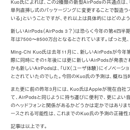
Kuo氏によれば、この2種類の新型AirPodsの共通
単列直挿し式のパッケージングに変更することで製造ラ
いる」ということですが、それ以上は具体的にはどのよ
新しいAirPods（AirPods 3？）は恐らく今年の第4
年は7500〜8500万台となるとされています。ぱっと
Ming-Chi Kuo氏は去年11月に、新しいAirPod
際に同時にその1年後には更に新しいAirPodsが発表
かも新しいAirPodsは、「UX（ユーザ体験）にイノベー
とされていたのでした。今回のKuo氏の予測は、概ね当
また更に前の昨年3月には、Kuo氏はAppleが現在自社
て、AirPodsと同じように持ち運びに便利で、更によい
のヘッドフォンと関係があるかどうかは定かではありませ
ースされる可能性は、これまでのKuo氏の予測の正確性
記事は以上です。