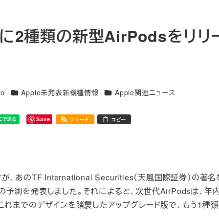
に2種類の新型AirPodsをリリ
カテゴリー
カテゴリー
ro
Apple未発表新機種情報
Apple関連ニュース
Save
フィード
コピー
のTF International Securities（天風国際証券）の著
odsの予測を発表しました。それによると、次世代AirPodsは、年内
これまでのデザインを踏襲したアップグレード版で、もう1種