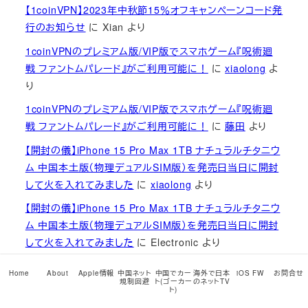
【1coinVPN】2023年中秋節15％オフキャンペーンコード発
行のお知らせ
に
Xian
より
1coinVPNのプレミアム版/VIP版でスマホゲーム『呪術廻
戦 ファントムパレード』がご利用可能に！
に
xiaolong
よ
り
1coinVPNのプレミアム版/VIP版でスマホゲーム『呪術廻
戦 ファントムパレード』がご利用可能に！
に
藤田
より
【開封の儀】iPhone 15 Pro Max 1TB ナチュラルチタニウ
ム 中国本土版（物理デュアルSIM版）を発売日当日に開封
して火を入れてみました
に
xiaolong
より
【開封の儀】iPhone 15 Pro Max 1TB ナチュラルチタニウ
ム 中国本土版（物理デュアルSIM版）を発売日当日に開封
して火を入れてみました
に
Electronic
より
お買い物はこちら
Home
About
Apple情報
中国ネット
中国でカー
海外で日本
iOS FW
お問合せ
規制回避
ト(ゴーカー
のネットTV
ト)