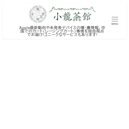
メ
イ
ン
MENU
Apple最新動向や未発表デバイスの噂・裏情報、中
コ
国でのカート（レーシングカート）事情を独自視点
でお届け!ユニークなサービスもあります!
ン
テ
ン
ツ
へ
移
動