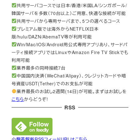
共用サーバコースでは日本/香港/米国LA/シンガポール/
韓国サーバを多数（70台以上）ご用意、快適な接続が可能
共用サーバから専用サーバまで、5つの選べるコース
プレミアム版では海外からNETFLIX日本
版/hulu/DAZN/AbemaTV等が利用可能
Win/Mac/iOS/Android用公式専用アプリあり、サードパ
ーティ接続アプリではLinuxやAmazon Fire TV Stickでも
利用可能
業界最多の同時接続7台
中国国内決済（WeChat/Alipay）、クレジットカードや暗
号資産USDT(Tether)でのお支払が可能
業界最長のお試し2週間(14日)が可能。まずはお試しを
こちら
からどうぞ!
RSS
小龍茶館新RSSフィードURLはこちら