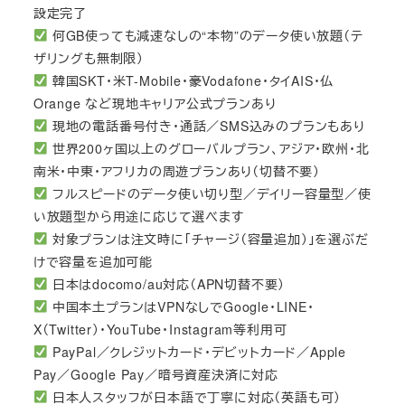
設定完了
何GB使っても減速なしの“本物”のデータ使い放題（テ
ザリングも無制限）
韓国SKT・米T-Mobile・豪Vodafone・タイAIS・仏
Orange など現地キャリア公式プランあり
現地の電話番号付き・通話／SMS込みのプランもあり
世界200ヶ国以上のグローバルプラン、アジア・欧州・北
南米・中東・アフリカの周遊プランあり（切替不要）
フルスピードのデータ使い切り型／デイリー容量型／使
い放題型から用途に応じて選べます
対象プランは注文時に「チャージ（容量追加）」を選ぶだ
けで容量を追加可能
日本はdocomo/au対応（APN切替不要）
中国本土プランはVPNなしでGoogle・LINE・
X（Twitter）・YouTube・Instagram等利用可
PayPal／クレジットカード・デビットカード／Apple
Pay／Google Pay／暗号資産決済に対応
日本人スタッフが日本語で丁寧に対応（英語も可）