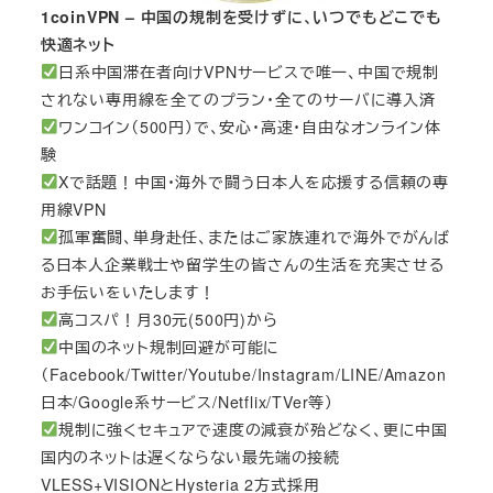
1coinVPN – 中国の規制を受けずに、いつでもどこでも
快適ネット
日系中国滞在者向けVPNサービスで唯一、中国で規制
されない専用線を全てのプラン・全てのサーバに導入済
ワンコイン（500円）で、安心・高速・自由なオンライン体
験
Xで話題！中国・海外で闘う日本人を応援する信頼の専
用線VPN
孤軍奮闘、単身赴任、またはご家族連れで海外でがんば
る日本人企業戦士や留学生の皆さんの生活を充実させる
お手伝いをいたします！
高コスパ！月30元(500円)から
中国のネット規制回避が可能に
（Facebook/Twitter/Youtube/Instagram/LINE/Amazon
日本/Google系サービス/Netflix/TVer等）
規制に強くセキュアで速度の減衰が殆どなく、更に中国
国内のネットは遅くならない最先端の接続
VLESS+VISIONとHysteria 2方式採用