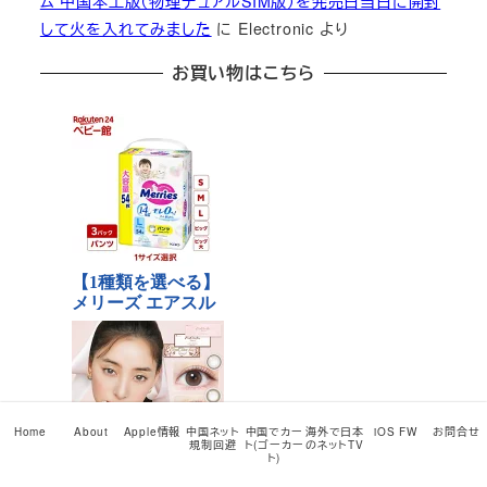
ム 中国本土版（物理デュアルSIM版）を発売日当日に開封
して火を入れてみました
に
Electronic
より
お買い物はこちら
Home
About
Apple情報
中国ネット
中国でカー
海外で日本
iOS FW
お問合せ
規制回避
ト(ゴーカー
のネットTV
ト)