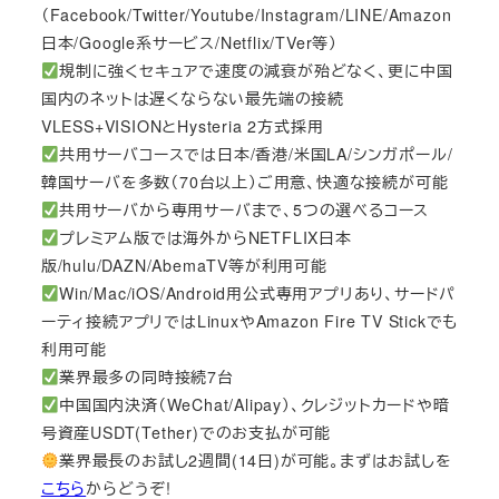
（Facebook/Twitter/Youtube/Instagram/LINE/Amazon
日本/Google系サービス/Netflix/TVer等）
規制に強くセキュアで速度の減衰が殆どなく、更に中国
国内のネットは遅くならない最先端の接続
VLESS+VISIONとHysteria 2方式採用
共用サーバコースでは日本/香港/米国LA/シンガポール/
韓国サーバを多数（70台以上）ご用意、快適な接続が可能
共用サーバから専用サーバまで、5つの選べるコース
プレミアム版では海外からNETFLIX日本
版/hulu/DAZN/AbemaTV等が利用可能
Win/Mac/iOS/Android用公式専用アプリあり、サードパ
ーティ接続アプリではLinuxやAmazon Fire TV Stickでも
利用可能
業界最多の同時接続7台
中国国内決済（WeChat/Alipay）、クレジットカードや暗
号資産USDT(Tether)でのお支払が可能
業界最長のお試し2週間(14日)が可能。まずはお試しを
こちら
からどうぞ!