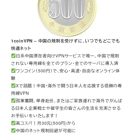
1coinVPN – 中国の規制を受けずに、いつでもどこでも
快適ネット
日系中国滞在者向けVPNサービスで唯一、中国で規制
されない専用線を全てのプラン・全てのサーバに導入済
ワンコイン（500円）で、安心・高速・自由なオンライン体
験
Xで話題！中国・海外で闘う日本人を応援する信頼の専
用線VPN
孤軍奮闘、単身赴任、またはご家族連れで海外でがんば
る日本人企業戦士や留学生の皆さんの生活を充実させる
お手伝いをいたします！
高コスパ！月30元(500円)から
中国のネット規制回避が可能に