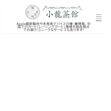
メ
イ
ン
MENU
Apple最新動向や未発表デバイスの噂・裏情報、中
コ
国でのカート（レーシングカート）事情を独自視点
でお届け!ユニークなサービスもあります!
ン
テ
ン
ツ
へ
移
動