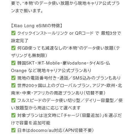
要で、“本物”のデータ使い放題から現地キャリア公式プラ
ンまで揃います。
【Xiao Long eSIMの特徴】
クイックインストールリンク or QRコード で 最短3分で
設定完了
何GB使っても減速なしの“本物”のデータ使い放題（テ
ザリングも無制限）
韓国SKT・米T-Mobile・豪Vodafone・タイAIS・仏
Orange など現地キャリア公式プランあり
現地の電話番号付き・通話／SMS込みのプランもあり
世界200ヶ国以上のグローバルプラン、アジア・欧州・北
南米・中東・アフリカの周遊プランあり（切替不要）
フルスピードのデータ使い切り型／デイリー容量型／使
い放題型から用途に応じて選べます
対象プランは注文時に「チャージ（容量追加）」を選ぶだ
けで容量を追加可能
日本はdocomo/au対応（APN切替不要）