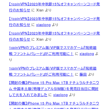
【1coinVPN】2023年中秋節15％オフキャンペーンコード発
行のお知らせ
に
Xian
より
【1coinVPN】2023年中秋節15％オフキャンペーンコード発
行のお知らせ
に
xiaolong
より
【1coinVPN】2023年中秋節15％オフキャンペーンコード発
行のお知らせ
に
Xian
より
1coinVPNのプレミアム版/VIP版でスマホゲーム『呪術廻
戦 ファントムパレード』がご利用可能に！
に
xiaolong
よ
り
1coinVPNのプレミアム版/VIP版でスマホゲーム『呪術廻
戦 ファントムパレード』がご利用可能に！
に
藤田
より
【開封の儀】iPhone 15 Pro Max 1TB ナチュラルチタニウ
ム 中国本土版（物理デュアルSIM版）を発売日当日に開封
して火を入れてみました
に
xiaolong
より
【開封の儀】iPhone 15 Pro Max 1TB ナチュラルチタニウ