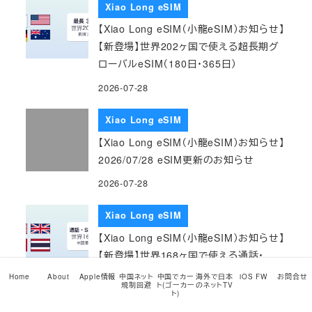
Xiao Long eSIM
【Xiao Long eSIM（小龍eSIM）お知らせ】
【新登場】世界202ヶ国で使える超長期グ
ローバルeSIM（180日・365日）
2026-07-28
Xiao Long eSIM
【Xiao Long eSIM（小龍eSIM）お知らせ】
2026/07/28 eSIM更新のお知らせ
2026-07-28
Xiao Long eSIM
【Xiao Long eSIM（小龍eSIM）お知らせ】
【新登場】世界168ヶ国で使える通話・
SMS付きグローバルeSIM（米国番号 +1
Home
About
Apple情報
中国ネット
中国でカー
海外で日本
iOS FW
お問合せ
規制回避
ト(ゴーカー
のネットTV
つき・最長365日）
ト)