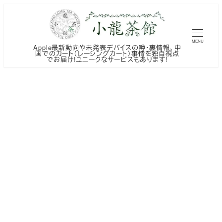
メ
イ
ン
MENU
Apple最新動向や未発表デバイスの噂・裏情報、中
コ
国でのカート（レーシングカート）事情を独自視点
でお届け!ユニークなサービスもあります!
ン
テ
ン
ツ
へ
移
動