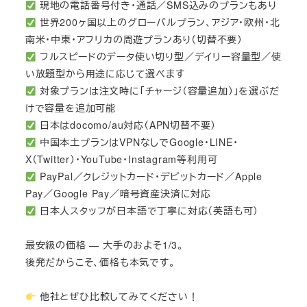
現地の電話番号付き・通話／SMS込みのプランもあり
世界200ヶ国以上のグローバルプラン、アジア・欧州・北
南米・中東・アフリカの周遊プランあり（切替不要）
フルスピードのデータ使い切り型／デイリー容量型／使
い放題型から用途に応じて選べます
対象プランは注文時に「チャージ（容量追加）」を選ぶだ
けで容量を追加可能
日本はdocomo/au対応（APN切替不要）
中国本土プランはVPNなしでGoogle・LINE・
X（Twitter）・YouTube・Instagram等利用可
PayPal／クレジットカード・デビットカード／Apple
Pay／Google Pay／暗号資産決済に対応
日本人スタッフが日本語で丁寧に対応（英語も可）
最安級の価格 — 大手のおよそ1/3。
後発だからこそ、価格も本気です。
他社とぜひ比較してみてください！