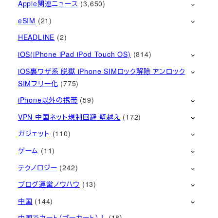
Apple関連ニュース
(3,650)
eSIM
(21)
HEADLINE
(2)
iOS(iPhone iPad iPod Touch OS)
(814)
iOS裏ワザ系 脱獄 iPhone SIMロック解除 アンロック
SIMフリー化
(775)
iPhone以外の携帯
(59)
VPN 中国ネット規制回避 壁越え
(172)
ガジェット
(110)
ゲーム
(11)
テクノロジー
(242)
ブログ運営ノウハウ
(13)
中国
(144)
中国でカート（ゴーカート）！
(18)