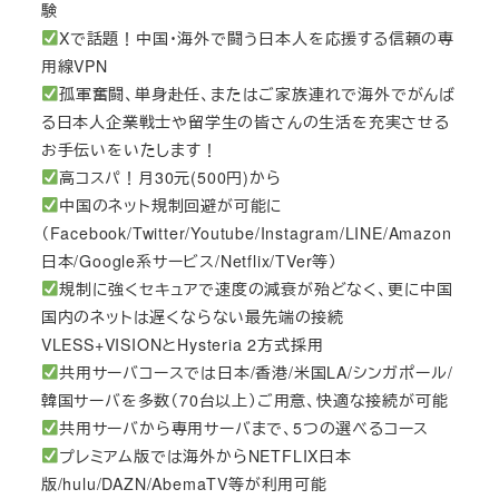
験
Xで話題！中国・海外で闘う日本人を応援する信頼の専
用線VPN
孤軍奮闘、単身赴任、またはご家族連れで海外でがんば
る日本人企業戦士や留学生の皆さんの生活を充実させる
お手伝いをいたします！
高コスパ！月30元(500円)から
中国のネット規制回避が可能に
（Facebook/Twitter/Youtube/Instagram/LINE/Amazon
日本/Google系サービス/Netflix/TVer等）
規制に強くセキュアで速度の減衰が殆どなく、更に中国
国内のネットは遅くならない最先端の接続
VLESS+VISIONとHysteria 2方式採用
共用サーバコースでは日本/香港/米国LA/シンガポール/
韓国サーバを多数（70台以上）ご用意、快適な接続が可能
共用サーバから専用サーバまで、5つの選べるコース
プレミアム版では海外からNETFLIX日本
版/hulu/DAZN/AbemaTV等が利用可能