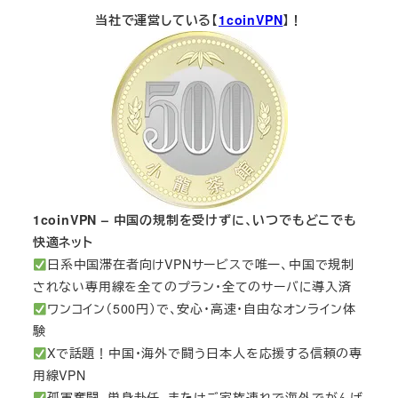
当社で運営している【
1coinVPN
】！
1coinVPN – 中国の規制を受けずに、いつでもどこでも
快適ネット
日系中国滞在者向けVPNサービスで唯一、中国で規制
されない専用線を全てのプラン・全てのサーバに導入済
ワンコイン（500円）で、安心・高速・自由なオンライン体
験
Xで話題！中国・海外で闘う日本人を応援する信頼の専
用線VPN
孤軍奮闘、単身赴任、またはご家族連れで海外でがんば