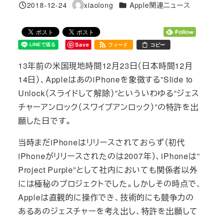
カテゴリー
2018-12-24
xiaolong
Apple関連ニュース
投稿日
著
者
Save
フィード
コピー
13年前の米国現地時間12月23日（日本時間12月
14日）、AppleはあのiPhoneを象徴する”Slide to
Unlock（スライドして解除）”といういわゆる”ジェス
チャーアンロック（スワイプアンロック）”の特許を出
願した日です。
当時まだiPhoneはリリースされておらず（初代
iPhoneがリリースされたのは2007年）、iPhoneは”
Project Purple”として社内においても関係者以外
には極秘のプロジェクトでした。しかしその時点で、
Appleは直観的に操作でき、技術的にも競争力の
あるあのジェスチャーを考え出し、特許を出願して