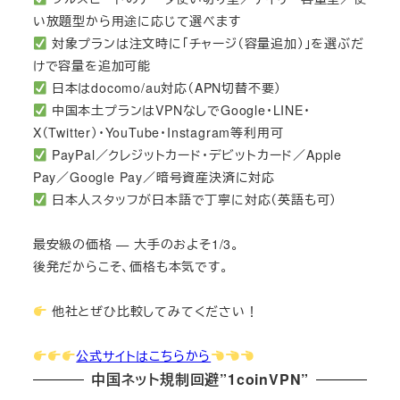
い放題型から用途に応じて選べます
対象プランは注文時に「チャージ（容量追加）」を選ぶだ
けで容量を追加可能
日本はdocomo/au対応（APN切替不要）
中国本土プランはVPNなしでGoogle・LINE・
X（Twitter）・YouTube・Instagram等利用可
PayPal／クレジットカード・デビットカード／Apple
Pay／Google Pay／暗号資産決済に対応
日本人スタッフが日本語で丁寧に対応（英語も可）
最安級の価格 — 大手のおよそ1/3。
後発だからこそ、価格も本気です。
他社とぜひ比較してみてください！
公式サイトはこちらから
中国ネット規制回避”1coinVPN”