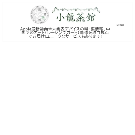
メ
イ
ン
MENU
Apple最新動向や未発表デバイスの噂・裏情報、中
コ
国でのカート（レーシングカート）事情を独自視点
でお届け!ユニークなサービスもあります!
ン
テ
ン
ツ
へ
移
動