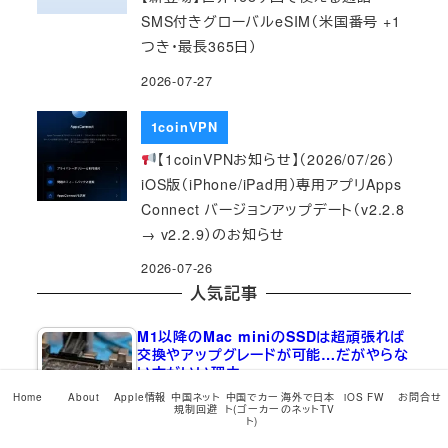
SMS付きグローバルeSIM（米国番号 +1
つき・最長365日）
2026-07-27
1coinVPN
【1coinVPNお知らせ】（2026/07/26）
iOS版（iPhone/iPad用）専用アプリApps
Connect バージョンアップデート（v2.2.8
→ v2.2.9）のお知らせ
2026-07-26
人気記事
M1以降のMac miniのSSDは超頑張れば
交換やアップグレードが可能…だがやらな
い方がいい理由
2023-08-15
(23,651)
Home
About
Apple情報
中国ネット
中国でカー
海外で日本
iOS FW
お問合せ
規制回避
ト(ゴーカー
のネットTV
ト)