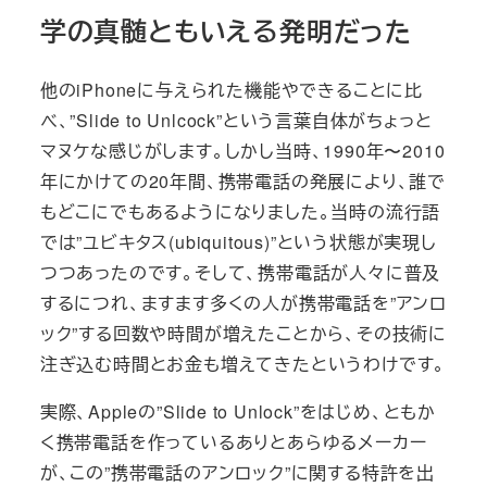
学の真髄ともいえる発明だった
他のiPhoneに与えられた機能やできることに比
べ、”Slide to Unlcock”という言葉自体がちょっと
マヌケな感じがします。しかし当時、1990年〜2010
年にかけての20年間、携帯電話の発展により、誰で
もどこにでもあるようになりました。当時の流行語
では”ユビキタス(ubiquitous)”という状態が実現し
つつあったのです。そして、携帯電話が人々に普及
するにつれ、ますます多くの人が携帯電話を”アンロ
ック”する回数や時間が増えたことから、その技術に
注ぎ込む時間とお金も増えてきたというわけです。
実際、Appleの”Slide to Unlock”をはじめ、ともか
く携帯電話を作っているありとあらゆるメーカー
が、この”携帯電話のアンロック”に関する特許を出