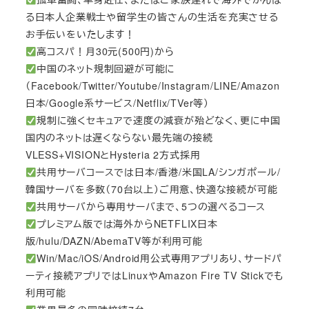
る日本人企業戦士や留学生の皆さんの生活を充実させる
お手伝いをいたします！
高コスパ！月30元(500円)から
中国のネット規制回避が可能に
（Facebook/Twitter/Youtube/Instagram/LINE/Amazon
日本/Google系サービス/Netflix/TVer等）
規制に強くセキュアで速度の減衰が殆どなく、更に中国
国内のネットは遅くならない最先端の接続
VLESS+VISIONとHysteria 2方式採用
共用サーバコースでは日本/香港/米国LA/シンガポール/
韓国サーバを多数（70台以上）ご用意、快適な接続が可能
共用サーバから専用サーバまで、5つの選べるコース
プレミアム版では海外からNETFLIX日本
版/hulu/DAZN/AbemaTV等が利用可能
Win/Mac/iOS/Android用公式専用アプリあり、サードパ
ーティ接続アプリではLinuxやAmazon Fire TV Stickでも
利用可能