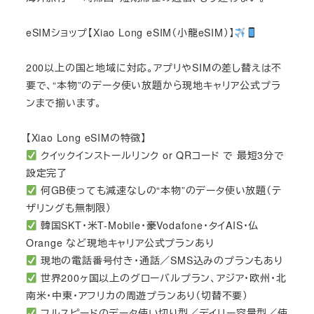
eSIMショップ【Xiao Long eSIM（小龍eSIM）】
200以上の国と地域に対応。アプリやSIMの差し替えは不
要で、“本物”のデータ使い放題から現地キャリア公式プラ
ンまで揃います。
【Xiao Long eSIMの特徴】
クイックインストールリンク or QRコード で 最短3分で
設定完了
何GB使っても減速なしの“本物”のデータ使い放題（テ
ザリングも無制限）
韓国SKT・米T-Mobile・豪Vodafone・タイAIS・仏
Orange など現地キャリア公式プランあり
現地の電話番号付き・通話／SMS込みのプランもあり
世界200ヶ国以上のグローバルプラン、アジア・欧州・北
南米・中東・アフリカの周遊プランあり（切替不要）
フルスピードのデータ使い切り型／デイリー容量型／使