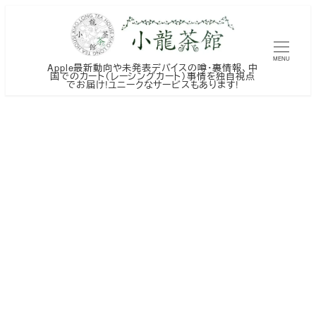
メ
イ
ン
MENU
Apple最新動向や未発表デバイスの噂・裏情報、中
コ
国でのカート（レーシングカート）事情を独自視点
でお届け!ユニークなサービスもあります!
ン
テ
ン
ツ
へ
移
動