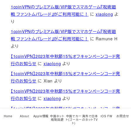
1coinVPNのプレミアム版/VIP版でスマホゲーム『呪術廻
戦 ファントムパレード』がご利用可能に！
に
xiaolong
よ
り
1coinVPNのプレミアム版/VIP版でスマホゲーム『呪術廻
戦 ファントムパレード』がご利用可能に！
に
Ramune H
より
【1coinVPN】2023年中秋節15％オフキャンペーンコード発
行のお知らせ
に
xiaolong
より
【1coinVPN】2023年中秋節15％オフキャンペーンコード発
行のお知らせ
に
Xian
より
【1coinVPN】2023年中秋節15％オフキャンペーンコード発
行のお知らせ
に
xiaolong
より
【1coinVPN】2023年中秋節15％オフキャンペーンコード発
行のお知らせ
に
Xian
より
Home
About
Apple情報
中国ネット
中国でカー
海外で日本
iOS FW
お問合せ
規制回避
ト(ゴーカー
のネットTV
ト)
1coinVPNのプレミアム版/VIP版でスマホゲーム『呪術廻