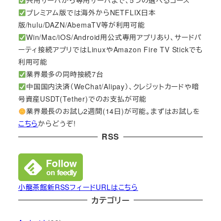
共用サーバから専用サーバまで、5つの選べるコース
プレミアム版では海外からNETFLIX日本
版/hulu/DAZN/AbemaTV等が利用可能
Win/Mac/iOS/Android用公式専用アプリあり、サードパ
ーティ接続アプリではLinuxやAmazon Fire TV Stickでも
利用可能
業界最多の同時接続7台
中国国内決済（WeChat/Alipay）、クレジットカードや暗
号資産USDT(Tether)でのお支払が可能
業界最長のお試し2週間(14日)が可能。まずはお試しを
こちら
からどうぞ!
RSS
小龍茶館新RSSフィードURLはこちら
カテゴリー