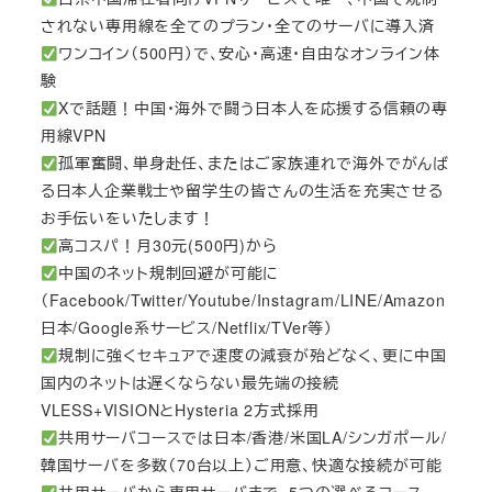
されない専用線を全てのプラン・全てのサーバに導入済
ワンコイン（500円）で、安心・高速・自由なオンライン体
験
Xで話題！中国・海外で闘う日本人を応援する信頼の専
用線VPN
孤軍奮闘、単身赴任、またはご家族連れで海外でがんば
る日本人企業戦士や留学生の皆さんの生活を充実させる
お手伝いをいたします！
高コスパ！月30元(500円)から
中国のネット規制回避が可能に
（Facebook/Twitter/Youtube/Instagram/LINE/Amazon
日本/Google系サービス/Netflix/TVer等）
規制に強くセキュアで速度の減衰が殆どなく、更に中国
国内のネットは遅くならない最先端の接続
VLESS+VISIONとHysteria 2方式採用
共用サーバコースでは日本/香港/米国LA/シンガポール/
韓国サーバを多数（70台以上）ご用意、快適な接続が可能