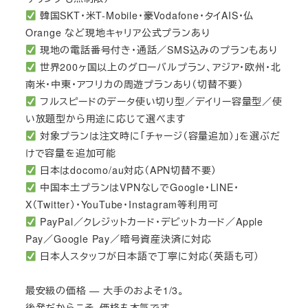
韓国SKT・米T-Mobile・豪Vodafone・タイAIS・仏
Orange など現地キャリア公式プランあり
現地の電話番号付き・通話／SMS込みのプランもあり
世界200ヶ国以上のグローバルプラン、アジア・欧州・北
南米・中東・アフリカの周遊プランあり（切替不要）
フルスピードのデータ使い切り型／デイリー容量型／使
い放題型から用途に応じて選べます
対象プランは注文時に「チャージ（容量追加）」を選ぶだ
けで容量を追加可能
日本はdocomo/au対応（APN切替不要）
中国本土プランはVPNなしでGoogle・LINE・
X（Twitter）・YouTube・Instagram等利用可
PayPal／クレジットカード・デビットカード／Apple
Pay／Google Pay／暗号資産決済に対応
日本人スタッフが日本語で丁寧に対応（英語も可）
最安級の価格 — 大手のおよそ1/3。
後発だからこそ、価格も本気です。