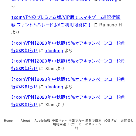
り
1coinVPNのプレミアム版/VIP版でスマホゲーム『呪術廻
戦 ファントムパレード』がご利用可能に！
に
Ramune H
より
【1coinVPN】2023年中秋節15％オフキャンペーンコード発
行のお知らせ
に
xiaolong
より
【1coinVPN】2023年中秋節15％オフキャンペーンコード発
行のお知らせ
に
Xian
より
【1coinVPN】2023年中秋節15％オフキャンペーンコード発
行のお知らせ
に
xiaolong
より
【1coinVPN】2023年中秋節15％オフキャンペーンコード発
行のお知らせ
に
Xian
より
1coinVPNのプレミアム版/VIP版でスマホゲーム『呪術廻
Home
About
Apple情報
中国ネット
中国でカー
海外で日本
iOS FW
お問合せ
戦 ファントムパレード』がご利用可能に！
に
xiaolong
よ
規制回避
ト(ゴーカー
のネットTV
ト)
り