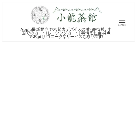
メ
イ
ン
MENU
Apple最新動向や未発表デバイスの噂・裏情報、中
コ
国でのカート（レーシングカート）事情を独自視点
でお届け!ユニークなサービスもあります!
ン
テ
ン
ツ
へ
移
動