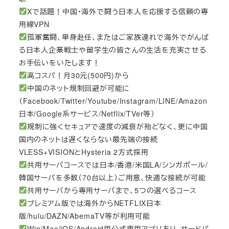
Xで話題！中国・海外で闘う日本人を応援する信頼の専
用線VPN
孤軍奮闘、単身赴任、またはご家族連れで海外でがんば
る日本人企業戦士や留学生の皆さんの生活を充実させる
お手伝いをいたします！
高コスパ！月30元(500円)から
中国のネット規制回避が可能に
（Facebook/Twitter/Youtube/Instagram/LINE/Amazon
日本/Google系サービス/Netflix/TVer等）
規制に強くセキュアで速度の減衰が殆どなく、更に中国
国内のネットは遅くならない最先端の接続
VLESS+VISIONとHysteria 2方式採用
共用サーバコースでは日本/香港/米国LA/シンガポール/
韓国サーバを多数（70台以上）ご用意、快適な接続が可能
共用サーバから専用サーバまで、5つの選べるコース
プレミアム版では海外からNETFLIX日本
版/hulu/DAZN/AbemaTV等が利用可能
Win/Mac/iOS/Android用公式専用アプリあり、サードパ