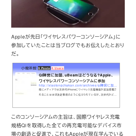
Appleが先日「ワイヤレスパワーコンソーシアム」に
参加していたことは当ブログでもお伝えしたとおり
だ。
小龍茶館
9 Posts
4 Users
Qi陣営に加盟、uBeamはどうなる?Apple、
ワイヤレスパワーコンソーシアムに参加
http://xiaolongchakan.com/archives/qi陣営に加盟、ubeamはどうなるapple、ワイヤレスパワー.html
既にメディアでは次世代iPhoneにワイヤレス充電機能が追加搭載さ
れることはほぼ決定事項のように伝えられているが、次世代かどう
かはわからないが将来的にAppleがワイヤレス充電機能を自社のデ
バイスに搭載することが、とある客観的事実で証明された。
このコンソーシアムの主旨は、国際ワイヤレス充電
規格Qiを取得した全ての再充電可能なデバイス市
場の創造と促進で、これもAppleが現在学んでいる