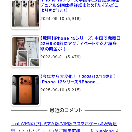
デュアルSIM仕様詳細まとめ【たぶんどこ
よりも詳しい】
2024-09-10
(5,916)
【驚愕】iPhone 15シリーズ、中国で発売日
22日8:00前にアクティベートすると超多
額の罰金が！
2023-09-21
(5,479)
【今年から大変化！！2025/12/14更新】
iPhone 17シリーズ/iPhone…
2025-09-10
(5,215)
最近のコメント
1coinVPNのプレミアム版/VIP版でスマホゲーム『呪術廻
戦 ファントムパレード』がご利用可能に！
に
xiaolong
よ