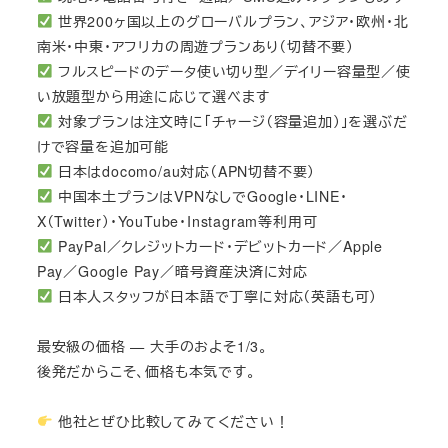
世界200ヶ国以上のグローバルプラン、アジア・欧州・北
南米・中東・アフリカの周遊プランあり（切替不要）
フルスピードのデータ使い切り型／デイリー容量型／使
い放題型から用途に応じて選べます
対象プランは注文時に「チャージ（容量追加）」を選ぶだ
けで容量を追加可能
日本はdocomo/au対応（APN切替不要）
中国本土プランはVPNなしでGoogle・LINE・
X（Twitter）・YouTube・Instagram等利用可
PayPal／クレジットカード・デビットカード／Apple
Pay／Google Pay／暗号資産決済に対応
日本人スタッフが日本語で丁寧に対応（英語も可）
最安級の価格 — 大手のおよそ1/3。
後発だからこそ、価格も本気です。
他社とぜひ比較してみてください！