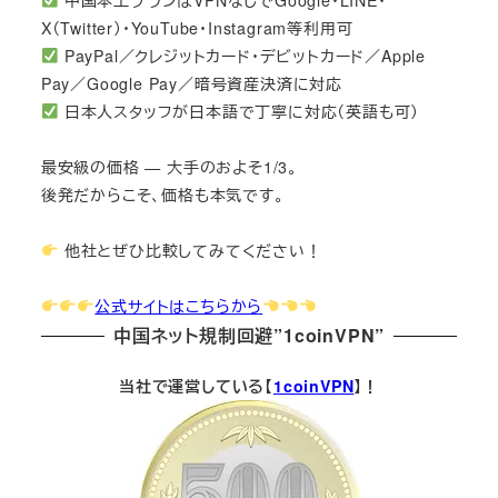
中国本土プランはVPNなしでGoogle・LINE・
X（Twitter）・YouTube・Instagram等利用可
PayPal／クレジットカード・デビットカード／Apple
Pay／Google Pay／暗号資産決済に対応
日本人スタッフが日本語で丁寧に対応（英語も可）
最安級の価格 — 大手のおよそ1/3。
後発だからこそ、価格も本気です。
他社とぜひ比較してみてください！
公式サイトはこちらから
中国ネット規制回避”1coinVPN”
当社で運営している【
1coinVPN
】！