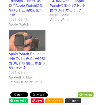
Edition版には特に必
【本邦初公開！】Apple
須？Apple Watchに仕
Watchの価格リスト、中
掛けられた偽物防止策
国のサイトからリーク
とは
2015-02-28
2015-04-05
Apple Watch
Apple Watch
Apple Watch Editionは
中国でバカ売れ、一時期
売り切れ状態に。香港の
反応は冷淡
2015-04-11
Apple端末 Mac
iPhone iPad サービス
Save
フィード
コピー