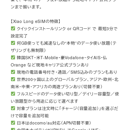
ンまで揃います。
【Xiao Long eSIMの特徴】
クイックインストールリンク or QRコード で 最短3分で
設定完了
何GB使っても減速なしの“本物”のデータ使い放題（テ
ザリングも無制限）
韓国SKT・米T-Mobile・豪Vodafone・タイAIS・仏
Orange など現地キャリア公式プランあり
現地の電話番号付き・通話／SMS込みのプランもあり
世界200ヶ国以上のグローバルプラン、アジア・欧州・北
南米・中東・アフリカの周遊プランあり（切替不要）
フルスピードのデータ使い切り型／デイリー容量型／使
い放題型から用途に応じて選べます
対象プランは注文時に「チャージ（容量追加）」を選ぶだ
けで容量を追加可能
日本はdocomo/au対応（APN切替不要）