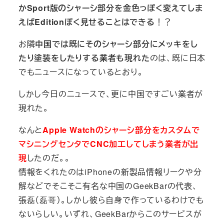
かSport版のシャーシ部分を金色っぽく変えてしま
えばEditionぽく見せることはできる
！？
お隣
中国では既にそのシャーシ部分にメッキをし
たり塗装をしたりする業者も現れた
のは、既に日本
でもニュースになっているとおり。
しかし今日のニュースで、更に中国ですごい業者が
現れた。
なんと
Apple Watchのシャーシ部分をカスタムで
マシニングセンタでCNC加工してしまう業者が出
現
したのだ。。
情報をくれたのはiPhoneの新製品情報リークや分
解などでそこそこ有名な中国のGeekBarの代表、
張磊（磊哥）。しかし彼ら自身で作っているわけでも
ないらしい。いずれ、GeekBarからこのサービスが