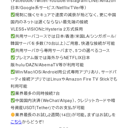
（Facebook/Twitter/Youtube/Instagram/LINE/Amazon
日本/Google系サービス/Netflix/TVer等）
規制に強くセキュアで速度の減衰が殆どなく、更に中国
国内のネットは遅くならない最先端の接続
VLESS+VISIONとHysteria 2方式採用
共用サーバコースでは日本/香港/米国LA/シンガポール/
韓国サーバを多数（70台以上）ご用意、快適な接続が可能
共用サーバから専用サーバまで、5つの選べるコース
プレミアム版では海外からNETFLIX日本
版/hulu/DAZN/AbemaTV等が利用可能
Win/Mac/iOS/Android用公式専用アプリあり、サードパ
ーティ接続アプリではLinuxやAmazon Fire TV Stickでも
利用可能
業界最多の同時接続7台
中国国内決済（WeChat/Alipay）、クレジットカードや暗
号資産USDT(Tether)でのお支払が可能
業界最長のお試し2週間(14日)が可能。まずはお試しを
こちら
からどうぞ!