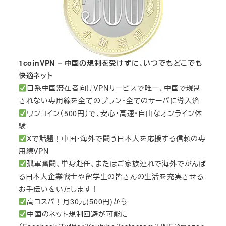
1coinVPN – 中国の規制を受けずに、いつでもどこでも
快適ネット
日系中国滞在者向けVPNサービスで唯一、中国で規制
されない専用線を全てのプラン・全てのサーバに導入済
ワンコイン（500円）で、安心・高速・自由なオンライン体
験
Xで話題！中国・海外で闘う日本人を応援する信頼の専
用線VPN
孤軍奮闘、単身赴任、またはご家族連れで海外でがんば
る日本人企業戦士や留学生の皆さんの生活を充実させる
お手伝いをいたします！
高コスパ！月30元(500円)から
中国のネット規制回避が可能に