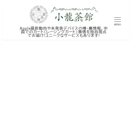
メ
イ
ン
MENU
Apple最新動向や未発表デバイスの噂・裏情報、中
コ
国でのカート（レーシングカート）事情を独自視点
でお届け!ユニークなサービスもあります!
ン
テ
ン
ツ
へ
移
動