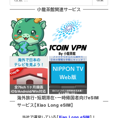
索
小龍茶館関連サービス
海外旅行・短期滞在・一時帰国者向けeSIM
サービス【Xiao Long eSIM】
当社で運営している【
Xiao Long eSIM
】！