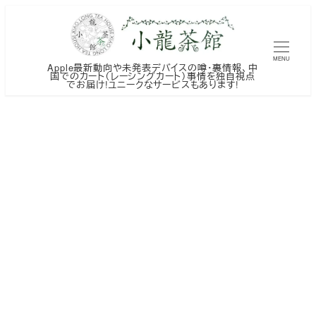
メ
イ
ン
MENU
Apple最新動向や未発表デバイスの噂・裏情報、中
コ
国でのカート（レーシングカート）事情を独自視点
でお届け!ユニークなサービスもあります!
ン
テ
ン
ツ
へ
移
動