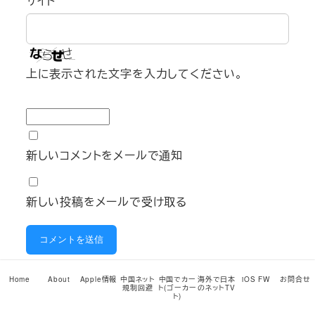
サイト
上に表示された文字を入力してください。
新しいコメントをメールで通知
新しい投稿をメールで受け取る
このサイトはスパムを低減するために Akismet を
Home
About
Apple情報
中国ネット
中国でカー
海外で日本
iOS FW
お問合せ
規制回避
ト(ゴーカー
のネットTV
使っています。
コメントデータの処理方法の詳細は
ト)
こちらをご覧ください
。