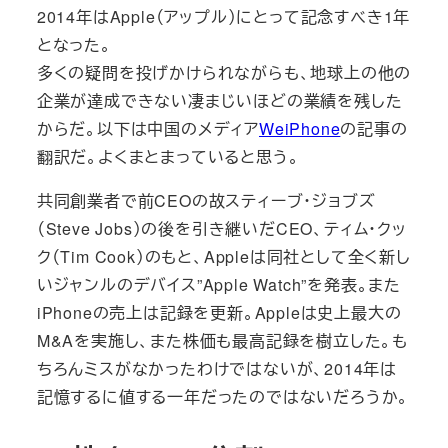
2014年はApple（アップル）にとって記念すべき1年
となった。
多くの疑問を投げかけられながらも、地球上の他の
企業が達成できない凄まじいほどの業績を残した
からだ。以下は中国のメディア
WeiPhone
の記事の
翻訳だ。よくまとまっていると思う。
共同創業者で前CEOの故スティーブ・ジョブズ
（Steve Jobs）の後を引き継いだCEO、ティム・クッ
ク（Tim Cook）のもと、Appleは同社として全く新し
いジャンルのデバイス”Apple Watch”を発表。また
iPhoneの売上は記録を更新。Appleは史上最大の
M&Aを実施し、また株価も最高記録を樹立した。も
ちろんミスがなかったわけではないが、2014年は
記憶するに値する一年だったのではないだろうか。