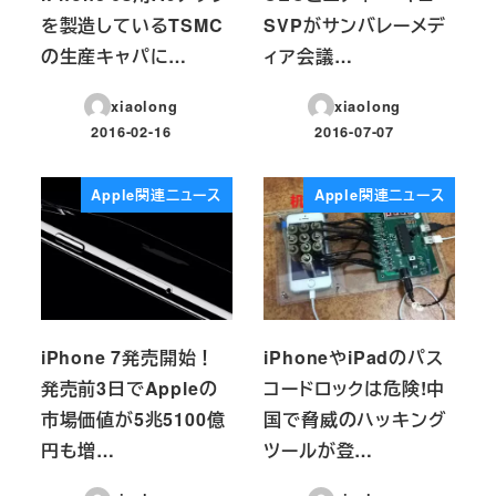
を製造しているTSMC
SVPがサンバレーメデ
の生産キャパに…
ィア会議…
xiaolong
xiaolong
2016-02-16
2016-07-07
投稿日
投稿日
Apple関連ニュース
Apple関連ニュース
iPhone 7発売開始！
iPhoneやiPadのパス
発売前3日でAppleの
コードロックは危険!中
市場価値が5兆5100億
国で脅威のハッキング
円も増…
ツールが登…