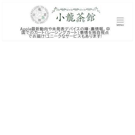
メ
イ
ン
MENU
Apple最新動向や未発表デバイスの噂・裏情報、中
コ
国でのカート（レーシングカート）事情を独自視点
でお届け!ユニークなサービスもあります!
ン
テ
ン
ツ
へ
移
動