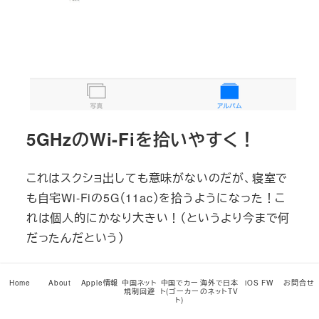
5GHzのWi-Fiを拾いやすく！
これはスクショ出しても意味がないのだが、寝室で
も自宅Wi-Fiの5G（11ac）を拾うようになった！こ
れは個人的にかなり大きい！（というより今まで何
だったんだという）
とりあえず、続きはまた。
Home
About
Apple情報
中国ネット
中国でカー
海外で日本
iOS FW
お問合せ
規制回避
ト(ゴーカー
のネットTV
Visited 169 times, 1 visit(s) today
ト)