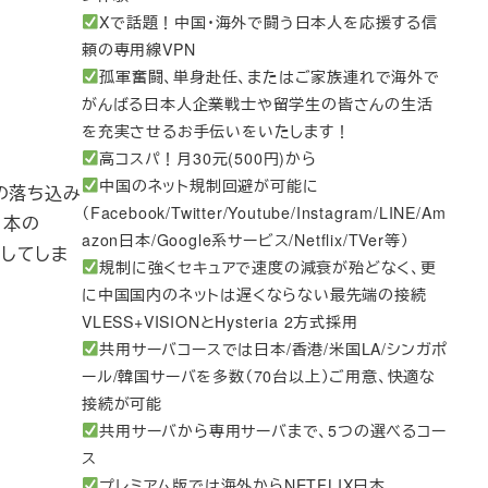
Xで話題！中国・海外で闘う日本人を応援する信
頼の専用線VPN
孤軍奮闘、単身赴任、またはご家族連れで海外で
がんばる日本人企業戦士や留学生の皆さんの生活
を充実させるお手伝いをいたします！
高コスパ！月30元(500円)から
中国のネット規制回避が可能に
の落ち込み
（Facebook/Twitter/Youtube/Instagram/LINE/Am
日本の
azon日本/Google系サービス/Netflix/TVer等）
巻してしま
規制に強くセキュアで速度の減衰が殆どなく、更
に中国国内のネットは遅くならない最先端の接続
VLESS+VISIONとHysteria 2方式採用
共用サーバコースでは日本/香港/米国LA/シンガポ
ール/韓国サーバを多数（70台以上）ご用意、快適な
接続が可能
共用サーバから専用サーバまで、5つの選べるコー
ス
プレミアム版では海外からNETFLIX日本