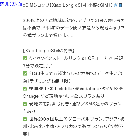
爱范儿）が面
eSIMショップ【Xiao Long eSIM（小龍eSIM）】
200以上の国と地域に対応。アプリやSIMの差し替え
は不要で、“本物”のデータ使い放題から現地キャリア
公式プランまで揃います。
【Xiao Long eSIMの特徴】
クイックインストールリンク or QRコード で 最短
3分で設定完了
何GB使っても減速なしの“本物”のデータ使い放
題（テザリングも無制限）
韓国SKT・米T-Mobile・豪Vodafone・タイAIS・仏
Orange など現地キャリア公式プランあり
現地の電話番号付き・通話／SMS込みのプラン
もあり
世界200ヶ国以上のグローバルプラン、アジア・欧
州・北南米・中東・アフリカの周遊プランあり（切替不
要）