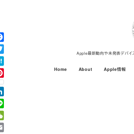
メ
イ
ン
コ
ン
テ
Apple最新動向や未発表デバ
ン
ツ
Home
About
Apple情報
へ
移
動