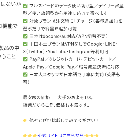
ではないか
フルスピードのデータ使い切り型／デイリー容量
型／使い放題型から用途に応じて選べます
対象プランは注文時に「チャージ（容量追加）」を
の機能で
選ぶだけで容量を追加可能
日本はdocomo/au対応（APN切替不要）
中国本土プランはVPNなしでGoogle・LINE・
ス製品の中
X（Twitter）・YouTube・Instagram等利用可
いうこと
PayPal／クレジットカード・デビットカード／
Apple Pay／Google Pay／暗号資産決済に対応
日本人スタッフが日本語で丁寧に対応（英語も
可）
最安級の価格 — 大手のおよそ1/3。
後発だからこそ、価格も本気です。
他社とぜひ比較してみてください！
公式サイトはこちらから