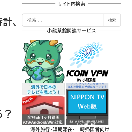
サイト内検索
検
時計、
検索
索
小龍茶館関連サービス
る？
海外旅行・短期滞在・一時帰国者向け