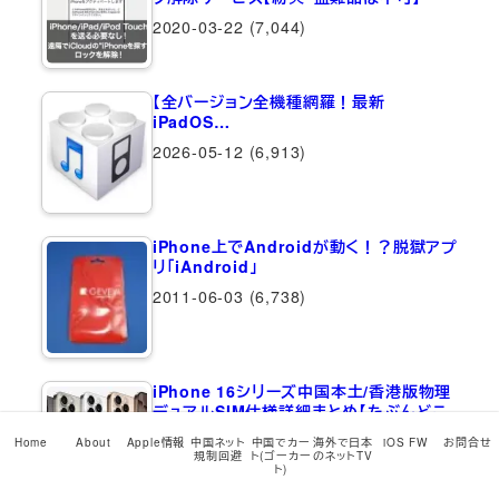
2020-03-22
(7,044)
【全バージョン全機種網羅！最新
iPadOS…
2026-05-12
(6,913)
iPhone上でAndroidが動く！？脱獄アプ
リ「iAndroid」
2011-06-03
(6,738)
iPhone 16シリーズ中国本土/香港版物理
デュアルSIM仕様詳細まとめ【たぶんどこ
よりも詳しい】
Home
About
Apple情報
中国ネット
中国でカー
海外で日本
iOS FW
お問合せ
規制回避
ト(ゴーカー
のネットTV
2024-09-10
(5,914)
ト)