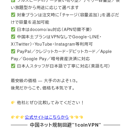
フルスピードのデータ使い切り型／デイリー容量型／使
い放題型から用途に応じて選べます
対象プランは注文時に「チャージ（容量追加）」を選ぶだ
けで容量を追加可能
日本はdocomo/au対応（APN切替不要）
中国本土プランはVPNなしでGoogle・LINE・
X（Twitter）・YouTube・Instagram等利用可
PayPal／クレジットカード・デビットカード／Apple
Pay／Google Pay／暗号資産決済に対応
日本人スタッフが日本語で丁寧に対応（英語も可）
最安級の価格 — 大手のおよそ1/3。
後発だからこそ、価格も本気です。
他社とぜひ比較してみてください！
公式サイトはこちらから
中国ネット規制回避”1coinVPN”