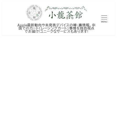
メ
イ
ン
MENU
Apple最新動向や未発表デバイスの噂・裏情報、中
コ
国でのカート（レーシングカート）事情を独自視点
でお届け!ユニークなサービスもあります!
ン
テ
ン
ツ
へ
移
動