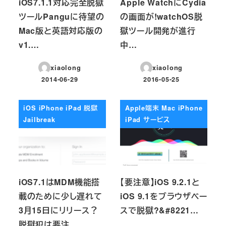
iOS7.1.1対応完全脱獄
Apple WatchにCydia
ツールPanguに待望の
の画面が!watchOS脱
Mac版と英語対応版の
獄ツール開発が進行
v1.…
中…
xiaolong
xiaolong
2014-06-29
2016-05-25
投稿日
投稿日
iOS iPhone iPad 脱獄
Apple端末 Mac iPhone
Jailbreak
iPad サービス
iOS7.1はMDM機能搭
【要注意】iOS 9.2.1と
載のために少し遅れて
iOS 9.1をブラウザベー
3月15日にリリース？
スで脱獄?&#8221…
脱獄犯は要注…