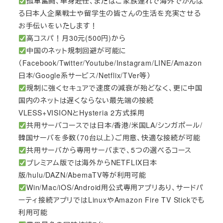
孤軍奮闘、単身赴任、またはご家族連れで海外でがんば
る日本人企業戦士や留学生の皆さんの生活を充実させる
お手伝いをいたします！
高コスパ！月30元(500円)から
中国のネット規制回避が可能に
（Facebook/Twitter/Youtube/Instagram/LINE/Amazon
日本/Google系サービス/Netflix/TVer等）
規制に強くセキュアで速度の減衰が殆どなく、更に中国
国内のネットは遅くならない最先端の接続
VLESS+VISIONとHysteria 2方式採用
共用サーバコースでは日本/香港/米国LA/シンガポール/
韓国サーバを多数（70台以上）ご用意、快適な接続が可能
共用サーバから専用サーバまで、5つの選べるコース
プレミアム版では海外からNETFLIX日本
版/hulu/DAZN/AbemaTV等が利用可能
Win/Mac/iOS/Android用公式専用アプリあり、サードパ
ーティ接続アプリではLinuxやAmazon Fire TV Stickでも
利用可能