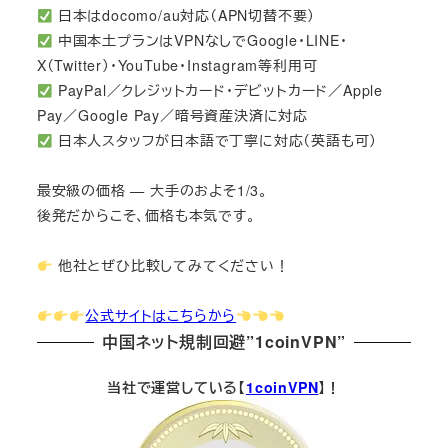
日本はdocomo/au対応（APN切替不要）
中国本土プランはVPNなしでGoogle・LINE・
X（Twitter）・YouTube・Instagram等利用可
PayPal／クレジットカード・デビットカード／Apple
Pay／Google Pay／暗号資産決済に対応
日本人スタッフが日本語で丁寧に対応（英語も可）
最安級の価格 — 大手のおよそ1/3。
後発だからこそ、価格も本気です。
他社とぜひ比較してみてください！
公式サイトはこちらから
中国ネット規制回避”1coinVPN”
当社で運営している【
1coinVPN
】！