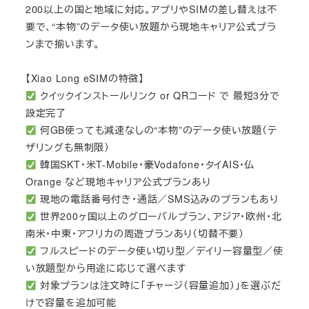
200以上の国と地域に対応。アプリやSIMの差し替えは不
要で、“本物”のデータ使い放題から現地キャリア公式プラ
ンまで揃います。
【Xiao Long eSIMの特徴】
クイックインストールリンク or QRコード で 最短3分で
設定完了
何GB使っても減速なしの“本物”のデータ使い放題（テ
ザリングも無制限）
韓国SKT・米T-Mobile・豪Vodafone・タイAIS・仏
Orange など現地キャリア公式プランあり
現地の電話番号付き・通話／SMS込みのプランもあり
世界200ヶ国以上のグローバルプラン、アジア・欧州・北
南米・中東・アフリカの周遊プランあり（切替不要）
フルスピードのデータ使い切り型／デイリー容量型／使
い放題型から用途に応じて選べます
対象プランは注文時に「チャージ（容量追加）」を選ぶだ
けで容量を追加可能