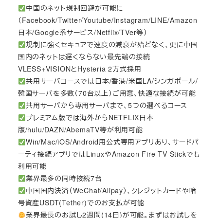
中国のネット規制回避が可能に
（Facebook/Twitter/Youtube/Instagram/LINE/Amazon
日本/Google系サービス/Netflix/TVer等）
規制に強くセキュアで速度の減衰が殆どなく、更に中国
国内のネットは遅くならない最先端の接続
VLESS+VISIONとHysteria 2方式採用
共用サーバコースでは日本/香港/米国LA/シンガポール/
韓国サーバを多数（70台以上）ご用意、快適な接続が可能
共用サーバから専用サーバまで、5つの選べるコース
プレミアム版では海外からNETFLIX日本
版/hulu/DAZN/AbemaTV等が利用可能
Win/Mac/iOS/Android用公式専用アプリあり、サードパ
ーティ接続アプリではLinuxやAmazon Fire TV Stickでも
利用可能
業界最多の同時接続7台
中国国内決済（WeChat/Alipay）、クレジットカードや暗
号資産USDT(Tether)でのお支払が可能
業界最長のお試し2週間(14日)が可能。まずはお試しを