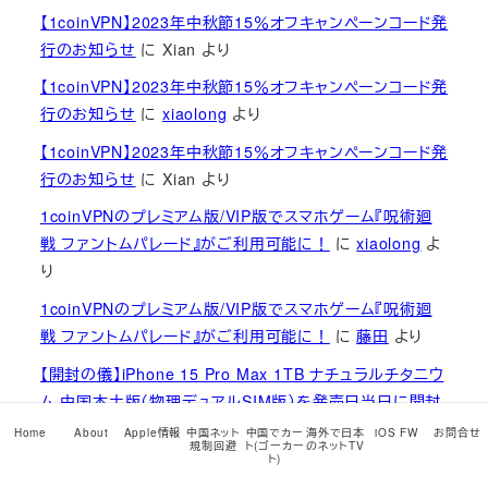
【1coinVPN】2023年中秋節15％オフキャンペーンコード発
行のお知らせ
に
Xian
より
【1coinVPN】2023年中秋節15％オフキャンペーンコード発
行のお知らせ
に
xiaolong
より
【1coinVPN】2023年中秋節15％オフキャンペーンコード発
行のお知らせ
に
Xian
より
1coinVPNのプレミアム版/VIP版でスマホゲーム『呪術廻
戦 ファントムパレード』がご利用可能に！
に
xiaolong
よ
り
1coinVPNのプレミアム版/VIP版でスマホゲーム『呪術廻
戦 ファントムパレード』がご利用可能に！
に
藤田
より
【開封の儀】iPhone 15 Pro Max 1TB ナチュラルチタニウ
ム 中国本土版（物理デュアルSIM版）を発売日当日に開封
して火を入れてみました
に
xiaolong
より
Home
About
Apple情報
中国ネット
中国でカー
海外で日本
iOS FW
お問合せ
規制回避
ト(ゴーカー
のネットTV
ト)
【開封の儀】iPhone 15 Pro Max 1TB ナチュラルチタニウ