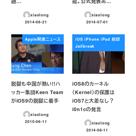
題…
能。公式発表あ…
xiaolong
xiaolong
2014-06-21
2014-07-01
投稿日
投稿日
Apple関連ニュース
iOS iPhone iPad 脱獄
Jailbreak
脱獄も中国が熱い!!ハ
iOS8のカーネル
ッカー集団Keen Team
（Kernel）の保護は
がiOS9の脱獄に着手
iOS7と大差なし？
i0n1cの発言
xiaolong
2015-06-11
xiaolong
投稿日
2014-06-11
投稿日