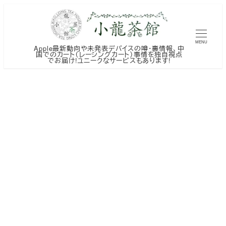
メ
イ
ン
MENU
Apple最新動向や未発表デバイスの噂・裏情報、中
コ
国でのカート（レーシングカート）事情を独自視点
でお届け!ユニークなサービスもあります!
ン
テ
ン
ツ
へ
移
動