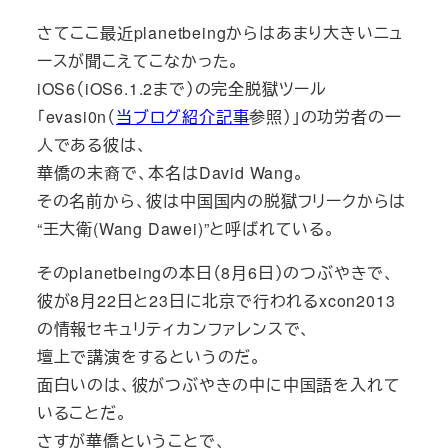
さてここ最近planetbeingからはあまり大きいニュ
ースが聞こえてこなかった。
iOS6（iOS6.1.2まで）の完全脱獄ツール
「evasi0n（
当ブログ紹介記事
参照）」の功労者の一
人である彼は、
華僑の末裔で、本名はDavid Wang。
その名前から、彼は中国国内の脱獄フリークからは
“王大衛(Wang Dawei)”と呼ばれている。
そのplanetbeingの本日（8月6日）のつぶやきで、
彼が8月22日と23日に北京で行われるxcon2013
の情報セキュリティカンファレンスで、
壇上で講演をするというのだ。
面白いのは、彼がつぶやきの中に中国語を入れて
いることだ。
さすが華僑ということで、