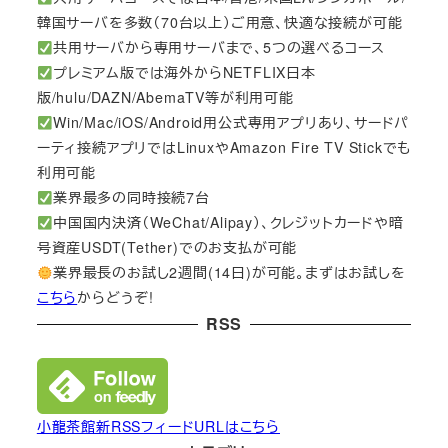
韓国サーバを多数（70台以上）ご用意、快適な接続が可能
共用サーバから専用サーバまで、5つの選べるコース
プレミアム版では海外からNETFLIX日本
版/hulu/DAZN/AbemaTV等が利用可能
Win/Mac/iOS/Android用公式専用アプリあり、サードパ
ーティ接続アプリではLinuxやAmazon Fire TV Stickでも
利用可能
業界最多の同時接続7台
中国国内決済（WeChat/Alipay）、クレジットカードや暗
号資産USDT(Tether)でのお支払が可能
業界最長のお試し2週間(14日)が可能。まずはお試しを
こちら
からどうぞ!
RSS
小龍茶館新RSSフィードURLはこちら