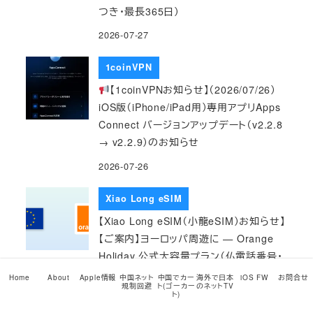
つき・最長365日）
2026-07-27
1coinVPN
【1coinVPNお知らせ】（2026/07/26）
iOS版（iPhone/iPad用）専用アプリApps
Connect バージョンアップデート（v2.2.8
→ v2.2.9）のお知らせ
2026-07-26
Xiao Long eSIM
【Xiao Long eSIM（小龍eSIM）お知らせ】
【ご案内】ヨーロッパ周遊に — Orange
Holiday 公式大容量プラン（仏電話番号・
域内通話無制限つき）
Home
About
Apple情報
中国ネット
中国でカー
海外で日本
iOS FW
お問合せ
規制回避
ト(ゴーカー
のネットTV
ト)
2026-07-26