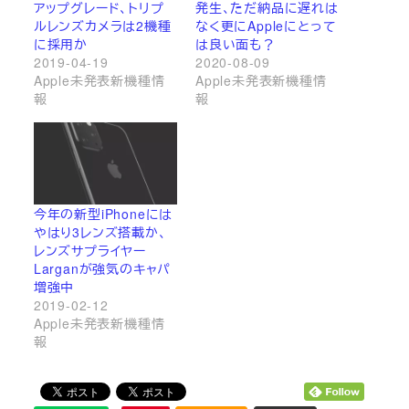
アップグレード、トリプ
発生、ただ納品に遅れは
ルレンズカメラは2機種
なく更にAppleにとって
に採用か
は良い面も？
2019-04-19
2020-08-09
Apple未発表新機種情
Apple未発表新機種情
報
報
今年の新型iPhoneには
やはり3レンズ搭載か、
レンズサプライヤー
Larganが強気のキャパ
増強中
2019-02-12
Apple未発表新機種情
報