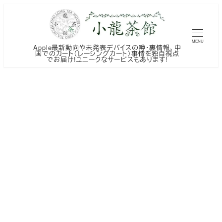
メ
イ
ン
MENU
Apple最新動向や未発表デバイスの噂・裏情報、中
コ
国でのカート（レーシングカート）事情を独自視点
でお届け!ユニークなサービスもあります!
ン
テ
ン
ツ
へ
移
動