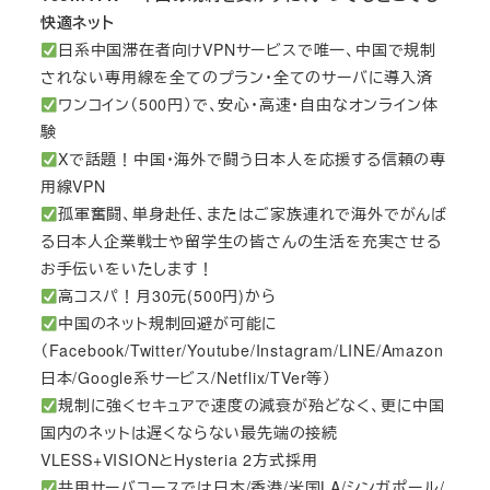
快適ネット
日系中国滞在者向けVPNサービスで唯一、中国で規制
されない専用線を全てのプラン・全てのサーバに導入済
ワンコイン（500円）で、安心・高速・自由なオンライン体
験
Xで話題！中国・海外で闘う日本人を応援する信頼の専
用線VPN
孤軍奮闘、単身赴任、またはご家族連れで海外でがんば
る日本人企業戦士や留学生の皆さんの生活を充実させる
お手伝いをいたします！
高コスパ！月30元(500円)から
中国のネット規制回避が可能に
（Facebook/Twitter/Youtube/Instagram/LINE/Amazon
日本/Google系サービス/Netflix/TVer等）
規制に強くセキュアで速度の減衰が殆どなく、更に中国
国内のネットは遅くならない最先端の接続
VLESS+VISIONとHysteria 2方式採用
共用サーバコースでは日本/香港/米国LA/シンガポール/