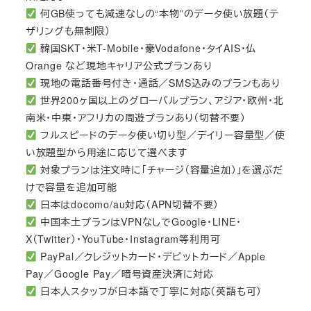
何GB使っても減速なしの“本物”のデータ使い放題（テ
ザリングも無制限）
韓国SKT・米T-Mobile・豪Vodafone・タイAIS・仏
Orange など現地キャリア公式プランあり
現地の電話番号付き・通話／SMS込みのプランもあり
世界200ヶ国以上のグローバルプラン、アジア・欧州・北
南米・中東・アフリカの周遊プランあり（切替不要）
フルスピードのデータ使い切り型／デイリー容量型／使
い放題型から用途に応じて選べます
対象プランは注文時に「チャージ（容量追加）」を選ぶだ
けで容量を追加可能
日本はdocomo/au対応（APN切替不要）
中国本土プランはVPNなしでGoogle・LINE・
X（Twitter）・YouTube・Instagram等利用可
PayPal／クレジットカード・デビットカード／Apple
Pay／Google Pay／暗号資産決済に対応
日本人スタッフが日本語で丁寧に対応（英語も可）