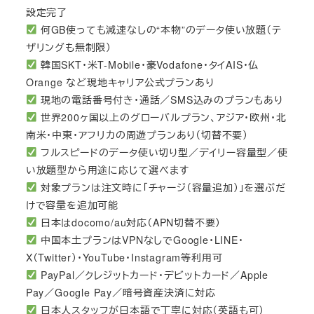
設定完了
何GB使っても減速なしの“本物”のデータ使い放題（テ
ザリングも無制限）
韓国SKT・米T-Mobile・豪Vodafone・タイAIS・仏
Orange など現地キャリア公式プランあり
現地の電話番号付き・通話／SMS込みのプランもあり
世界200ヶ国以上のグローバルプラン、アジア・欧州・北
南米・中東・アフリカの周遊プランあり（切替不要）
フルスピードのデータ使い切り型／デイリー容量型／使
い放題型から用途に応じて選べます
対象プランは注文時に「チャージ（容量追加）」を選ぶだ
けで容量を追加可能
日本はdocomo/au対応（APN切替不要）
中国本土プランはVPNなしでGoogle・LINE・
X（Twitter）・YouTube・Instagram等利用可
PayPal／クレジットカード・デビットカード／Apple
Pay／Google Pay／暗号資産決済に対応
日本人スタッフが日本語で丁寧に対応（英語も可）