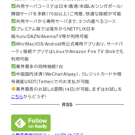
共用サーバコースでは日本/香港/米国LA/シンガポール/
韓国サーバを多数（70台以上）ご用意、快適な接続が可能
共用サーバから専用サーバまで、5つの選べるコース
プレミアム版では海外からNETFLIX日本
版/hulu/DAZN/AbemaTV等が利用可能
Win/Mac/iOS/Android用公式専用アプリあり、サードパ
ーティ接続アプリではLinuxやAmazon Fire TV Stickでも
利用可能
業界最多の同時接続7台
中国国内決済（WeChat/Alipay）、クレジットカードや暗
号資産USDT(Tether)でのお支払が可能
業界最長のお試し2週間(14日)が可能。まずはお試しを
こちら
からどうぞ!
RSS
小龍茶館新RSSフィードURLはこちら