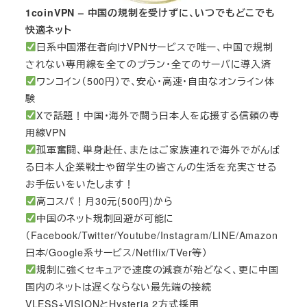
1coinVPN – 中国の規制を受けずに、いつでもどこでも
快適ネット
日系中国滞在者向けVPNサービスで唯一、中国で規制
されない専用線を全てのプラン・全てのサーバに導入済
ワンコイン（500円）で、安心・高速・自由なオンライン体
験
Xで話題！中国・海外で闘う日本人を応援する信頼の専
用線VPN
孤軍奮闘、単身赴任、またはご家族連れで海外でがんば
る日本人企業戦士や留学生の皆さんの生活を充実させる
お手伝いをいたします！
高コスパ！月30元(500円)から
中国のネット規制回避が可能に
（Facebook/Twitter/Youtube/Instagram/LINE/Amazon
日本/Google系サービス/Netflix/TVer等）
規制に強くセキュアで速度の減衰が殆どなく、更に中国
国内のネットは遅くならない最先端の接続
VLESS+VISIONとHysteria 2方式採用