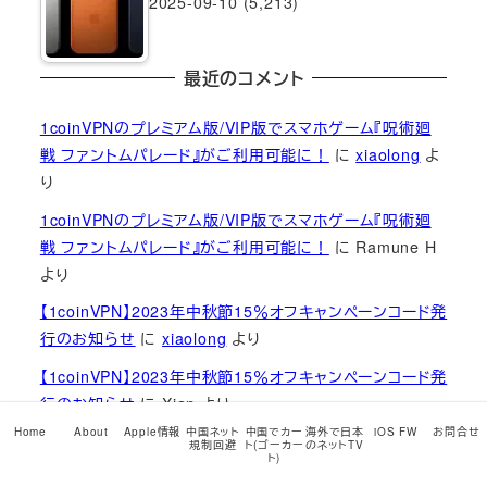
2025-09-10
(5,213)
最近のコメント
1coinVPNのプレミアム版/VIP版でスマホゲーム『呪術廻
戦 ファントムパレード』がご利用可能に！
に
xiaolong
よ
り
1coinVPNのプレミアム版/VIP版でスマホゲーム『呪術廻
戦 ファントムパレード』がご利用可能に！
に
Ramune H
より
【1coinVPN】2023年中秋節15％オフキャンペーンコード発
行のお知らせ
に
xiaolong
より
【1coinVPN】2023年中秋節15％オフキャンペーンコード発
行のお知らせ
に
Xian
より
Home
About
Apple情報
中国ネット
中国でカー
海外で日本
iOS FW
お問合せ
【1coinVPN】2023年中秋節15％オフキャンペーンコード発
規制回避
ト(ゴーカー
のネットTV
ト)
行のお知らせ
に
xiaolong
より