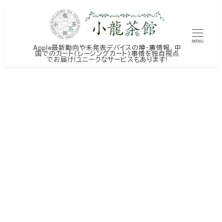
メ
イ
ン
MENU
Apple最新動向や未発表デバイスの噂・裏情報、中
コ
国でのカート（レーシングカート）事情を独自視点
でお届け!ユニークなサービスもあります!
ン
テ
ン
ツ
へ
移
動