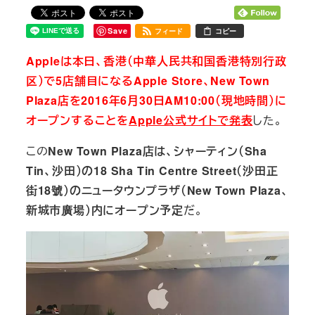
Save
フィード
コピー
Appleは本日、香港（中華人民共和国香港特別行政
区）で5店舗目になるApple Store、New Town
Plaza店を2016年6月30日AM10:00（現地時間）に
オープンすることを
Apple公式サイトで発表
した。
この
New Town Plaza店は、シャーティン（Sha
Tin、沙田）の
18 Sha Tin Centre Street（沙田正
街18號）のニュータウンプラザ（New Town Plaza、
新城市廣場）内にオープン予定
だ。