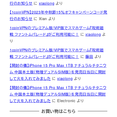
行のお知らせ
に
xiaolong
より
【1coinVPN】2023年中秋節15％オフキャンペーンコード発
行のお知らせ
に
Xian
より
1coinVPNのプレミアム版/VIP版でスマホゲーム『呪術廻
戦 ファントムパレード』がご利用可能に！
に
xiaolong
よ
り
1coinVPNのプレミアム版/VIP版でスマホゲーム『呪術廻
戦 ファントムパレード』がご利用可能に！
に
藤田
より
【開封の儀】iPhone 15 Pro Max 1TB ナチュラルチタニウ
ム 中国本土版（物理デュアルSIM版）を発売日当日に開封
して火を入れてみました
に
xiaolong
より
【開封の儀】iPhone 15 Pro Max 1TB ナチュラルチタニウ
ム 中国本土版（物理デュアルSIM版）を発売日当日に開封
して火を入れてみました
に
Electronic
より
お買い物はこちら