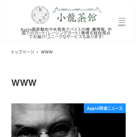
メ
イ
ン
MENU
Apple最新動向や未発表デバイスの噂・裏情報、中
コ
国でのカート（レーシングカート）事情を独自視点
でお届け!ユニークなサービスもあります!
ン
テ
トップページ
WWW
ン
ツ
へ
WWW
移
動
Apple関連ニュース