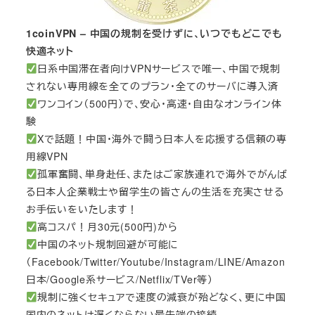
1coinVPN – 中国の規制を受けずに、いつでもどこでも
快適ネット
日系中国滞在者向けVPNサービスで唯一、中国で規制
されない専用線を全てのプラン・全てのサーバに導入済
ワンコイン（500円）で、安心・高速・自由なオンライン体
験
Xで話題！中国・海外で闘う日本人を応援する信頼の専
用線VPN
孤軍奮闘、単身赴任、またはご家族連れで海外でがんば
る日本人企業戦士や留学生の皆さんの生活を充実させる
お手伝いをいたします！
高コスパ！月30元(500円)から
中国のネット規制回避が可能に
（Facebook/Twitter/Youtube/Instagram/LINE/Amazon
日本/Google系サービス/Netflix/TVer等）
規制に強くセキュアで速度の減衰が殆どなく、更に中国
国内のネットは遅くならない最先端の接続