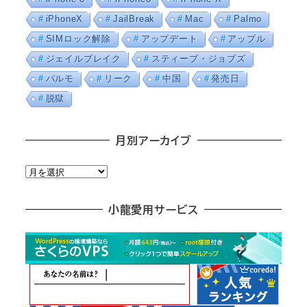
iPhoneX
JailBreak
Mac
Palmo
SIMロック解除
アップデート
アップル
ジェイルブレイク
スティーブ・ジョブズ
パルモ
リーク
中国
発売日
脱獄
月別アーカイブ
月
別
ア
小龍愛用サービス
ー
カ
イ
ブ