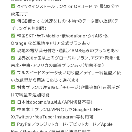
クイックインストールリンク or QRコード で 最短3分で
設定完了
何GB使っても減速なしの“本物”のデータ使い放題（テ
ザリングも無制限）
韓国SKT・米T-Mobile・豪Vodafone・タイAIS・仏
Orange など現地キャリア公式プランあり
現地の電話番号付き・通話／SMS込みのプランもあり
世界200ヶ国以上のグローバルプラン、アジア・欧州・北
南米・中東・アフリカの周遊プランあり（切替不要）
フルスピードのデータ使い切り型／デイリー容量型／使
い放題型から用途に応じて選べます
対象プランは注文時に「チャージ（容量追加）」を選ぶだ
けで容量を追加可能
日本はdocomo/au対応（APN切替不要）
中国本土プランはVPNなしでGoogle・LINE・
X（Twitter）・YouTube・Instagram等利用可
PayPal／クレジットカード・デビットカード／Apple
Pay／Google Pay／暗号資産決済に対応