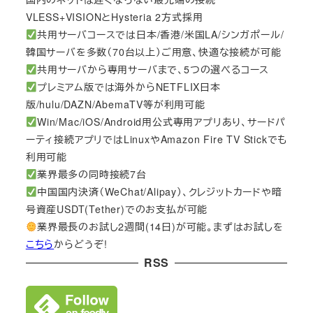
VLESS+VISIONとHysteria 2方式採用
共用サーバコースでは日本/香港/米国LA/シンガポール/
韓国サーバを多数（70台以上）ご用意、快適な接続が可能
共用サーバから専用サーバまで、5つの選べるコース
プレミアム版では海外からNETFLIX日本
版/hulu/DAZN/AbemaTV等が利用可能
Win/Mac/iOS/Android用公式専用アプリあり、サードパ
ーティ接続アプリではLinuxやAmazon Fire TV Stickでも
利用可能
業界最多の同時接続7台
中国国内決済（WeChat/Alipay）、クレジットカードや暗
号資産USDT(Tether)でのお支払が可能
業界最長のお試し2週間(14日)が可能。まずはお試しを
こちら
からどうぞ!
RSS