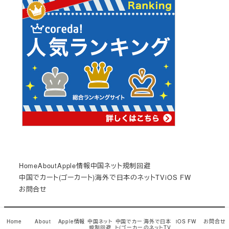
Home
About
Apple情報
中国ネット規制回避
中国でカート(ゴーカート)
海外で日本のネットTV
iOS FW
お問合せ
© Copyright 2017
小龍茶館
Snow Monkey theme by
Home
About
Apple情報
中国ネット
中国でカー
海外で日本
iOS FW
お問合せ
規制回避
ト(ゴーカー
のネットTV