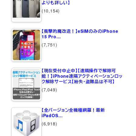
よりも詳しい】
(10,154)
【衝撃的魔改造！】eSIMのみのiPhone
15 Pro…
(7,751)
【現在受付中止中】【遠隔操作で解除可
能！】iPhone遠隔アクティベーションロッ
ク解除サービス【紛失・盗難品は不可】
(7,049)
【全バージョン全機種網羅！最新
iPadOS…
(6,918)