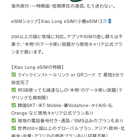
海外旅行・一時帰国・短期滞在の通信、もう迷わない。
eSIMショップ【Xiao Long eSIM（小龍eSIM）】
200以上の国と地域に対応。アプリやSIMの差し替えは不
要で、“本物”のデータ使い放題から現地キャリア公式プラ
ンまで揃います。
【Xiao Long eSIMの特徴】
クイックインストールリンク or QRコード で 最短3分で
設定完了
何GB使っても減速なしの“本物”のデータ使い放題（テ
ザリングも無制限）
韓国SKT・米T-Mobile・豪Vodafone・タイAIS・仏
Orange など現地キャリア公式プランあり
現地の電話番号付き・通話／SMS込みのプランもあり
世界200ヶ国以上のグローバルプラン、アジア・欧州・北
南米・中東・アフリカの周遊プランあり（切替不要）