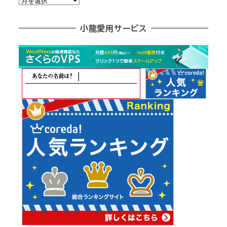
別
ア
小龍愛用サービス
ー
カ
イ
ブ