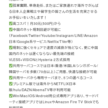
孤軍奮闘、単身赴任、またはご家族連れで海外でがんば
る日本人企業戦士や留学生の皆さんの生活を充実させる
お手伝いをいたします！
高コスパ！月30元(500円)から
中国のネット規制回避が可能に
（Facebook/Twitter/Youtube/Instagram/LINE/Amazon
日本/Google系サービス/Netflix/TVer等）
規制に強くセキュアで速度の減衰が殆どなく、更に中国
国内のネットは遅くならない最先端の接続
VLESS+VISIONとHysteria 2方式採用
共用サーバコースでは日本/香港/米国LA/シンガポール/
韓国サーバを多数（70台以上）ご用意、快適な接続が可能
共用サーバから専用サーバまで、5つの選べるコース
プレミアム版では海外からNETFLIX日本
版/hulu/DAZN/AbemaTV等が利用可能
Win/Mac/iOS/Android用公式専用アプリあり、サードパ
ーティ接続アプリではLinuxやAmazon Fire TV Stickでも
利用可能