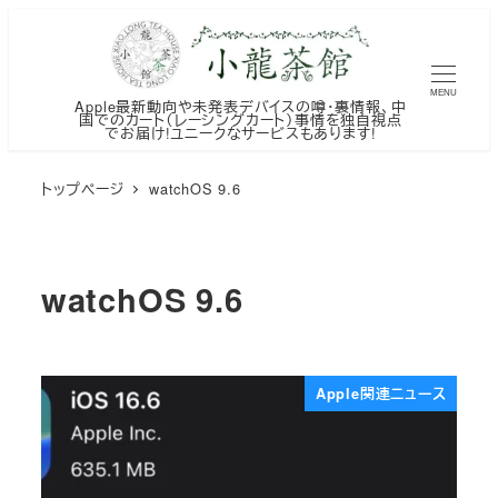
メ
イ
ン
MENU
Apple最新動向や未発表デバイスの噂・裏情報、中
コ
国でのカート（レーシングカート）事情を独自視点
でお届け!ユニークなサービスもあります!
ン
テ
トップページ
watchOS 9.6
ン
ツ
へ
watchOS 9.6
移
動
Apple関連ニュース