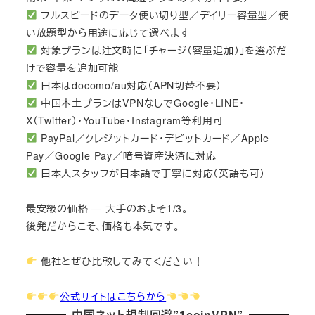
フルスピードのデータ使い切り型／デイリー容量型／使
い放題型から用途に応じて選べます
対象プランは注文時に「チャージ（容量追加）」を選ぶだ
けで容量を追加可能
日本はdocomo/au対応（APN切替不要）
中国本土プランはVPNなしでGoogle・LINE・
X（Twitter）・YouTube・Instagram等利用可
PayPal／クレジットカード・デビットカード／Apple
Pay／Google Pay／暗号資産決済に対応
日本人スタッフが日本語で丁寧に対応（英語も可）
最安級の価格 — 大手のおよそ1/3。
後発だからこそ、価格も本気です。
他社とぜひ比較してみてください！
公式サイトはこちらから
中国ネット規制回避”1coinVPN”