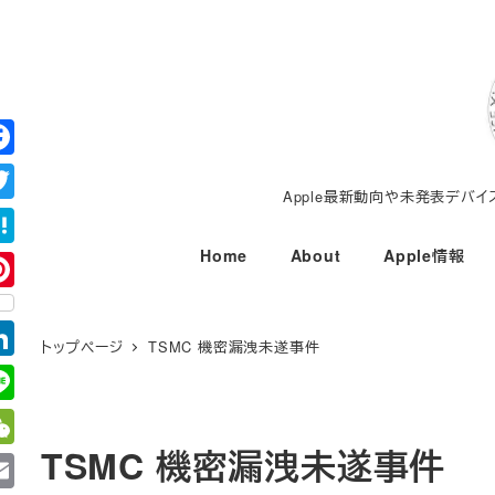
メ
イ
ン
コ
ン
テ
Apple最新動向や未発表デバ
ン
ツ
Home
About
Apple情報
へ
移
動
トップページ
TSMC 機密漏洩未遂事件
TSMC 機密漏洩未遂事件