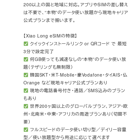
200以上の国と地域に対応。アプリやSIMの差し替え
は不要で、“本物”のデータ使い放題から現地キャリア
公式プランまで揃います。
【Xiao Long eSIMの特徴】
クイックインストールリンク or QRコード で 最短
3分で設定完了
何GB使っても減速なしの“本物”のデータ使い放
題（テザリングも無制限）
韓国SKT・米T-Mobile・豪Vodafone・タイAIS・仏
Orange など現地キャリア公式プランあり
現地の電話番号付き・通話／SMS込みのプラン
もあり
世界200ヶ国以上のグローバルプラン、アジア・欧
州・北南米・中東・アフリカの周遊プランあり（切替不
要）
フルスピードのデータ使い切り型／デイリー容量
型／使い放題型から用途に応じて選べます