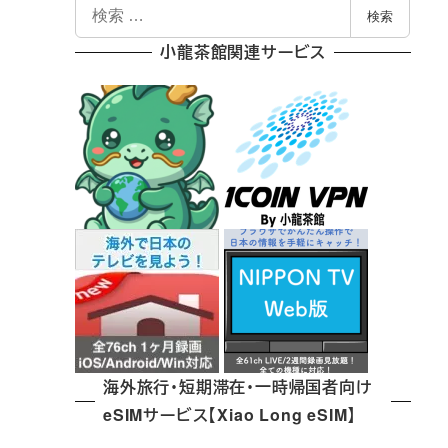
検
検索
索
小龍茶館関連サービス
海外旅行・短期滞在・一時帰国者向け
eSIMサービス【Xiao Long eSIM】