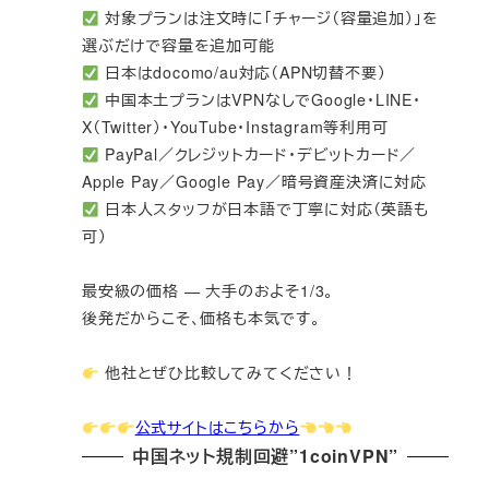
対象プランは注文時に「チャージ（容量追加）」を
選ぶだけで容量を追加可能
日本はdocomo/au対応（APN切替不要）
中国本土プランはVPNなしでGoogle・LINE・
X（Twitter）・YouTube・Instagram等利用可
PayPal／クレジットカード・デビットカード／
Apple Pay／Google Pay／暗号資産決済に対応
日本人スタッフが日本語で丁寧に対応（英語も
可）
最安級の価格 — 大手のおよそ1/3。
後発だからこそ、価格も本気です。
他社とぜひ比較してみてください！
公式サイトはこちらから
中国ネット規制回避”1coinVPN”