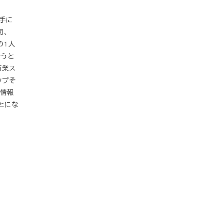
一手に
司、
員の1人
そうと
商業ス
ップそ
の情報
とにな