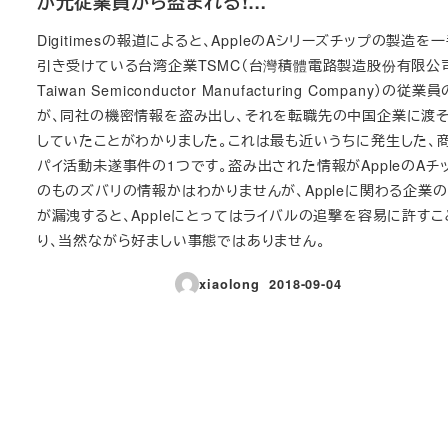
が元従業員から盗まれる!…
Digitimesの報道によると、AppleのAシリーズチップの製造を
引き受けている台湾企業TSMC（台灣積體電路製造股份有限公
Taiwan Semiconductor Manufacturing Company）の従業
が、同社の機密情報を盗み出し、それを転職先の中国企業に渡
していたことがわかりました。これは最も近いうちに発生した、
パイ活動未遂事件の1つです。盗み出された情報がAppleのAチ
のものズバリの情報かはわかりませんが、Appleに関わる企業
が漏洩すると、Appleにとってはライバルの追撃を容易に許すこ
り、当然ながら好ましい事態ではありません。
xiaolong
2018-09-04
投稿日