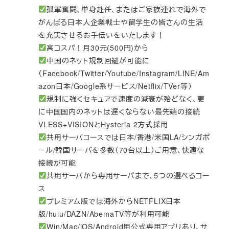
孤軍奮闘、単身赴任、またはご家族連れで海外で
がんばる日本人企業戦士や留学生の皆さんの生活
を充実させるお手伝いをいたします！
高コスパ！月30元(500円)から
中国のネット規制回避が可能に
（Facebook/Twitter/Youtube/Instagram/LINE/Am
azon日本/Google系サービス/Netflix/TVer等）
規制に強くセキュアで速度の減衰が殆どなく、更
に中国国内のネットは遅くならない最先端の接続
VLESS+VISIONとHysteria 2方式採用
共用サーバコースでは日本/香港/米国LA/シンガポ
ール/韓国サーバを多数（70台以上）ご用意、快適な
接続が可能
共用サーバから専用サーバまで、5つの選べるコー
ス
プレミアム版では海外からNETFLIX日本
版/hulu/DAZN/AbemaTV等が利用可能
Win/Mac/iOS/Android用公式専用アプリあり、サ