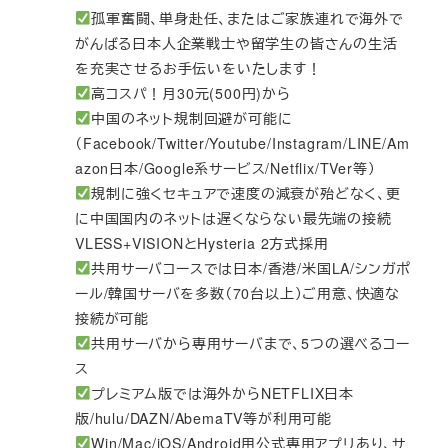
孤軍奮闘、単身赴任、またはご家族連れで海外で
がんばる日本人企業戦士や留学生の皆さんの生活
を充実させるお手伝いをいたします！
高コスパ！月30元(500円)から
中国のネット規制回避が可能に
（Facebook/Twitter/Youtube/Instagram/LINE/Am
azon日本/Google系サービス/Netflix/TVer等）
規制に強くセキュアで速度の減衰が殆どなく、更
に中国国内のネットは遅くならない最先端の接続
VLESS+VISIONとHysteria 2方式採用
共用サーバコースでは日本/香港/米国LA/シンガポ
ール/韓国サーバを多数（70台以上）ご用意、快適な
接続が可能
共用サーバから専用サーバまで、5つの選べるコー
ス
プレミアム版では海外からNETFLIX日本
版/hulu/DAZN/AbemaTV等が利用可能
Win/Mac/iOS/Android用公式専用アプリあり、サ