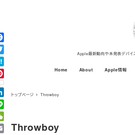
メ
イ
ン
コ
ン
テ
Apple最新動向や未発表デバ
ン
ツ
Home
About
Apple情報
へ
移
動
トップページ
Throwboy
Throwboy