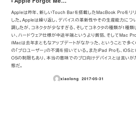
『Apple Forgot Me…
Appleは昨年、新しいTouch Barを搭載したMacBook Proをリ
した。Appleは繰り返し、デバイスの革新性やその生産能力につ
調したが、コネクタが少なすぎる、そしてコネクタの種類が1種類
い、ハードウェア仕様が中途半端というより貧弱、そしてMac Pr
iMacは去年まともなアップデートがなかった、ということで多
の「プロユーザー」の不満を招いている。またiPad Proも、iOS
OSの制限もあり、本当の意味でのプロ向けデバイスとは言いが
態だ。
xiaolong
2017-05-31
投稿日