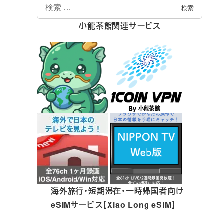
検
検索
索
小龍茶館関連サービス
海外旅行・短期滞在・一時帰国者向け
eSIMサービス【Xiao Long eSIM】