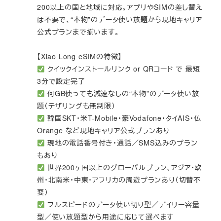
200以上の国と地域に対応。アプリやSIMの差し替え
は不要で、“本物”のデータ使い放題から現地キャリア
公式プランまで揃います。
【Xiao Long eSIMの特徴】
クイックインストールリンク or QRコード で 最短
3分で設定完了
何GB使っても減速なしの“本物”のデータ使い放
題（テザリングも無制限）
韓国SKT・米T-Mobile・豪Vodafone・タイAIS・仏
Orange など現地キャリア公式プランあり
現地の電話番号付き・通話／SMS込みのプラン
もあり
世界200ヶ国以上のグローバルプラン、アジア・欧
州・北南米・中東・アフリカの周遊プランあり（切替不
要）
フルスピードのデータ使い切り型／デイリー容量
型／使い放題型から用途に応じて選べます