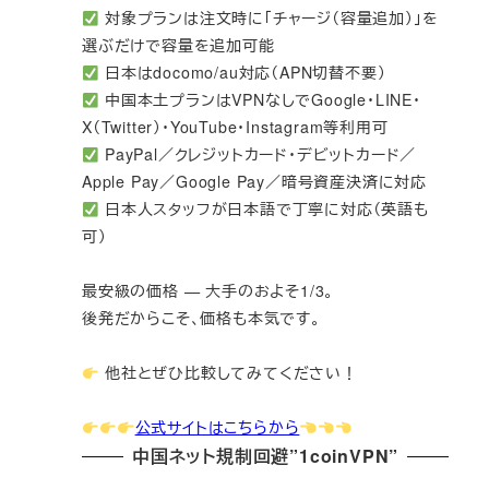
対象プランは注文時に「チャージ（容量追加）」を
選ぶだけで容量を追加可能
日本はdocomo/au対応（APN切替不要）
中国本土プランはVPNなしでGoogle・LINE・
X（Twitter）・YouTube・Instagram等利用可
PayPal／クレジットカード・デビットカード／
Apple Pay／Google Pay／暗号資産決済に対応
日本人スタッフが日本語で丁寧に対応（英語も
可）
最安級の価格 — 大手のおよそ1/3。
後発だからこそ、価格も本気です。
他社とぜひ比較してみてください！
公式サイトはこちらから
中国ネット規制回避”1coinVPN”