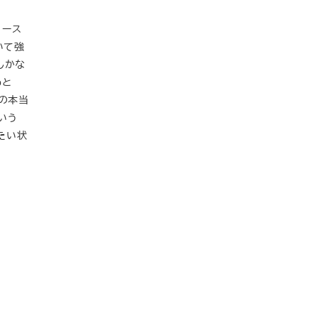
リース
いて強
しかな
oと
くの本当
という
たい状