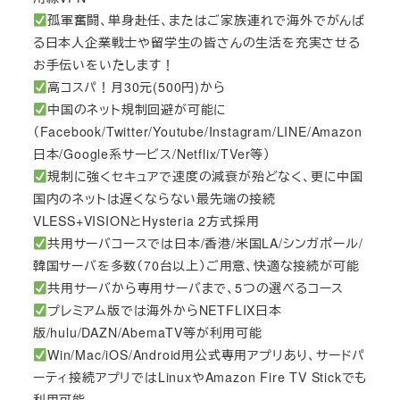
孤軍奮闘、単身赴任、またはご家族連れで海外でがんば
る日本人企業戦士や留学生の皆さんの生活を充実させる
お手伝いをいたします！
高コスパ！月30元(500円)から
中国のネット規制回避が可能に
（Facebook/Twitter/Youtube/Instagram/LINE/Amazon
日本/Google系サービス/Netflix/TVer等）
規制に強くセキュアで速度の減衰が殆どなく、更に中国
国内のネットは遅くならない最先端の接続
VLESS+VISIONとHysteria 2方式採用
共用サーバコースでは日本/香港/米国LA/シンガポール/
韓国サーバを多数（70台以上）ご用意、快適な接続が可能
共用サーバから専用サーバまで、5つの選べるコース
プレミアム版では海外からNETFLIX日本
版/hulu/DAZN/AbemaTV等が利用可能
Win/Mac/iOS/Android用公式専用アプリあり、サードパ
ーティ接続アプリではLinuxやAmazon Fire TV Stickでも
利用可能