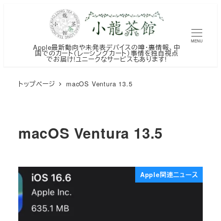
メ
イ
ン
MENU
Apple最新動向や未発表デバイスの噂・裏情報、中
コ
国でのカート（レーシングカート）事情を独自視点
でお届け!ユニークなサービスもあります!
ン
テ
トップページ
macOS Ventura 13.5
ン
ツ
へ
macOS Ventura 13.5
移
動
Apple関連ニュース