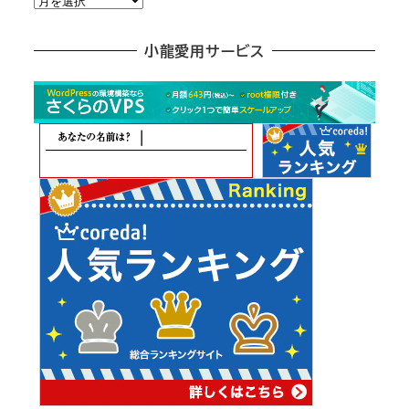
別
ア
小龍愛用サービス
ー
カ
イ
ブ