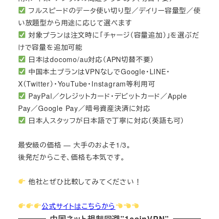
フルスピードのデータ使い切り型／デイリー容量型／使
い放題型から用途に応じて選べます
対象プランは注文時に「チャージ（容量追加）」を選ぶだ
けで容量を追加可能
日本はdocomo/au対応（APN切替不要）
中国本土プランはVPNなしでGoogle・LINE・
X（Twitter）・YouTube・Instagram等利用可
PayPal／クレジットカード・デビットカード／Apple
Pay／Google Pay／暗号資産決済に対応
日本人スタッフが日本語で丁寧に対応（英語も可）
最安級の価格 — 大手のおよそ1/3。
後発だからこそ、価格も本気です。
他社とぜひ比較してみてください！
公式サイトはこちらから
中国ネット規制回避”1coinVPN”