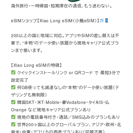
海外旅行・一時帰国・短期滞在の通信、もう迷わない。
eSIMショップ【Xiao Long eSIM（小龍eSIM）】
200以上の国と地域に対応。アプリやSIMの差し替えは不
要で、“本物”のデータ使い放題から現地キャリア公式プラ
ンまで揃います。
【Xiao Long eSIMの特徴】
クイックインストールリンク or QRコード で 最短3分で
設定完了
何GB使っても減速なしの“本物”のデータ使い放題（テ
ザリングも無制限）
韓国SKT・米T-Mobile・豪Vodafone・タイAIS・仏
Orange など現地キャリア公式プランあり
現地の電話番号付き・通話／SMS込みのプランもあり
世界200ヶ国以上のグローバルプラン、アジア・欧州・北
南米・中東・アフリカの周遊プランあり（切替不要）