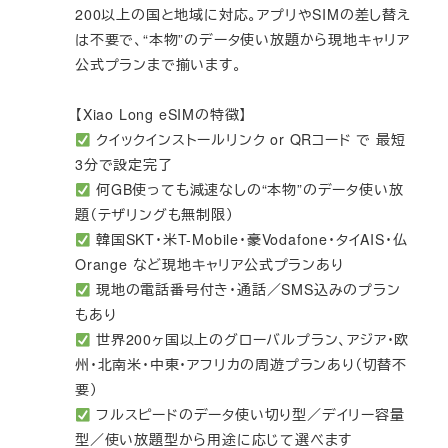
200以上の国と地域に対応。アプリやSIMの差し替え
は不要で、“本物”のデータ使い放題から現地キャリア
公式プランまで揃います。
【Xiao Long eSIMの特徴】
クイックインストールリンク or QRコード で 最短
3分で設定完了
何GB使っても減速なしの“本物”のデータ使い放
題（テザリングも無制限）
韓国SKT・米T-Mobile・豪Vodafone・タイAIS・仏
Orange など現地キャリア公式プランあり
現地の電話番号付き・通話／SMS込みのプラン
もあり
世界200ヶ国以上のグローバルプラン、アジア・欧
州・北南米・中東・アフリカの周遊プランあり（切替不
要）
フルスピードのデータ使い切り型／デイリー容量
型／使い放題型から用途に応じて選べます