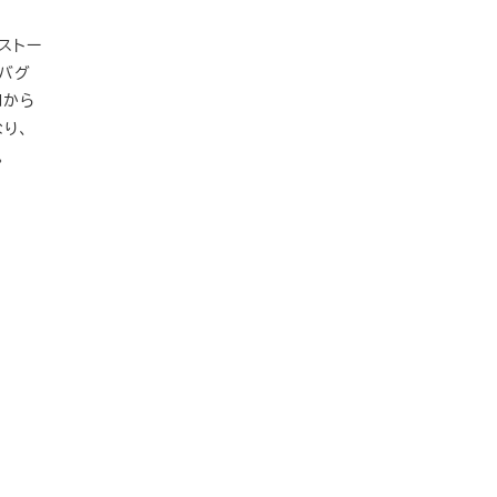
ンストー
にバグ
dから
り、
。