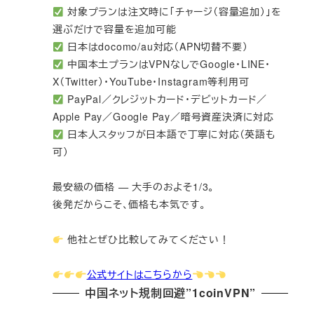
対象プランは注文時に「チャージ（容量追加）」を
選ぶだけで容量を追加可能
日本はdocomo/au対応（APN切替不要）
中国本土プランはVPNなしでGoogle・LINE・
X（Twitter）・YouTube・Instagram等利用可
PayPal／クレジットカード・デビットカード／
Apple Pay／Google Pay／暗号資産決済に対応
日本人スタッフが日本語で丁寧に対応（英語も
可）
最安級の価格 — 大手のおよそ1/3。
後発だからこそ、価格も本気です。
他社とぜひ比較してみてください！
公式サイトはこちらから
中国ネット規制回避”1coinVPN”