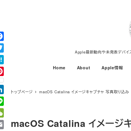
メ
イ
ン
コ
ン
テ
Apple最新動向や未発表デバ
ン
ツ
Home
About
Apple情報
へ
移
動
トップページ
macOS Catalina イメージキャプチャ 写真取り込み
macOS Catalina イメ