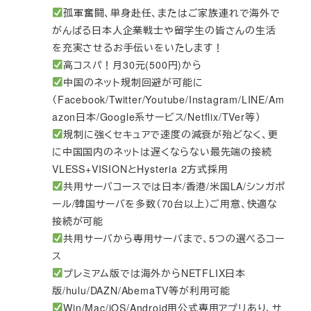
孤軍奮闘、単身赴任、またはご家族連れで海外で
がんばる日本人企業戦士や留学生の皆さんの生活
を充実させるお手伝いをいたします！
高コスパ！月30元(500円)から
中国のネット規制回避が可能に
（Facebook/Twitter/Youtube/Instagram/LINE/Am
azon日本/Google系サービス/Netflix/TVer等）
規制に強くセキュアで速度の減衰が殆どなく、更
に中国国内のネットは遅くならない最先端の接続
VLESS+VISIONとHysteria 2方式採用
共用サーバコースでは日本/香港/米国LA/シンガポ
ール/韓国サーバを多数（70台以上）ご用意、快適な
接続が可能
共用サーバから専用サーバまで、5つの選べるコー
ス
プレミアム版では海外からNETFLIX日本
版/hulu/DAZN/AbemaTV等が利用可能
Win/Mac/iOS/Android用公式専用アプリあり、サ