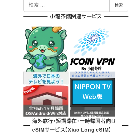
検
検索
索
小龍茶館関連サービス
海外旅行・短期滞在・一時帰国者向け
eSIMサービス【Xiao Long eSIM】