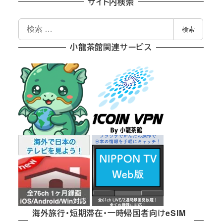
の
サイト内検索
ペ
検
検索
索
ー
小龍茶館関連サービス
ジ
送
り
海外旅行・短期滞在・一時帰国者向けeSIM