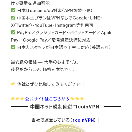
けで容量を追加可能
日本はdocomo/au対応（APN切替不要）
中国本土プランはVPNなしでGoogle・LINE・
X（Twitter）・YouTube・Instagram等利用可
PayPal／クレジットカード・デビットカード／Apple
Pay／Google Pay／暗号資産決済に対応
日本人スタッフが日本語で丁寧に対応（英語も可）
最安級の価格 — 大手のおよそ1/3。
後発だからこそ、価格も本気です。
他社とぜひ比較してみてください！
公式サイトはこちらから
中国ネット規制回避”1coinVPN”
当社で運営している【
1coinVPN
】！