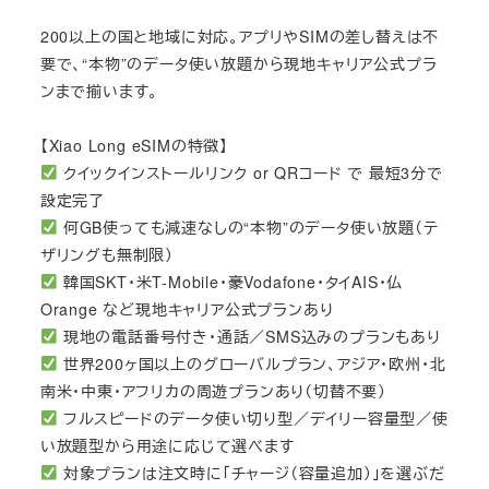
200以上の国と地域に対応。アプリやSIMの差し替えは不
要で、“本物”のデータ使い放題から現地キャリア公式プラ
ンまで揃います。
【Xiao Long eSIMの特徴】
クイックインストールリンク or QRコード で 最短3分で
設定完了
何GB使っても減速なしの“本物”のデータ使い放題（テ
ザリングも無制限）
韓国SKT・米T-Mobile・豪Vodafone・タイAIS・仏
Orange など現地キャリア公式プランあり
現地の電話番号付き・通話／SMS込みのプランもあり
世界200ヶ国以上のグローバルプラン、アジア・欧州・北
南米・中東・アフリカの周遊プランあり（切替不要）
フルスピードのデータ使い切り型／デイリー容量型／使
い放題型から用途に応じて選べます
対象プランは注文時に「チャージ（容量追加）」を選ぶだ