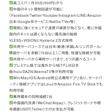
高コスパ！月30元(500円)から
中国のネット規制回避が可能に
（Facebook/Twitter/Youtube/Instagram/LINE/Amazon
日本/Google系サービス/Netflix/TVer等）
規制に強くセキュアで速度の減衰が殆どなく、更に中国
国内のネットは遅くならない最先端の接続
VLESS+VISIONとHysteria 2方式採用
共用サーバコースでは日本/香港/米国LA/シンガポール/
韓国サーバを多数（70台以上）ご用意、快適な接続が可能
共用サーバから専用サーバまで、5つの選べるコース
プレミアム版では海外からNETFLIX日本
版/hulu/DAZN/AbemaTV等が利用可能
Win/Mac/iOS/Android用公式専用アプリあり、サードパ
ーティ接続アプリではLinuxやAmazon Fire TV Stickでも
利用可能
業界最多の同時接続7台
中国国内決済（WeChat/Alipay）、クレジットカードや暗
号資産USDT(Tether)でのお支払が可能