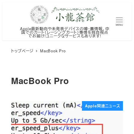
メ
イ
ン
MENU
Apple最新動向や未発表デバイスの噂・裏情報、中
コ
国でのカート（レーシングカート）事情を独自視点
でお届け!ユニークなサービスもあります!
ン
テ
トップページ
MacBook Pro
ン
ツ
へ
MacBook Pro
移
動
Apple関連ニュース