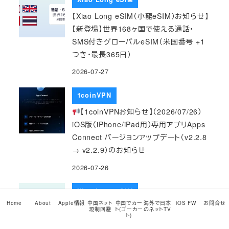
【Xiao Long eSIM（小龍eSIM）お知らせ】
【新登場】世界168ヶ国で使える通話・
SMS付きグローバルeSIM（米国番号 +1
つき・最長365日）
2026-07-27
1coinVPN
【1coinVPNお知らせ】（2026/07/26）
iOS版（iPhone/iPad用）専用アプリApps
Connect バージョンアップデート（v2.2.8
→ v2.2.9）のお知らせ
2026-07-26
Xiao Long eSIM
Home
About
Apple情報
中国ネット
中国でカー
海外で日本
iOS FW
お問合せ
【Xiao Long eSIM（小龍eSIM）お知らせ】
規制回避
ト(ゴーカー
のネットTV
ト)
【ご案内】ヨーロッパ周遊に — Orange