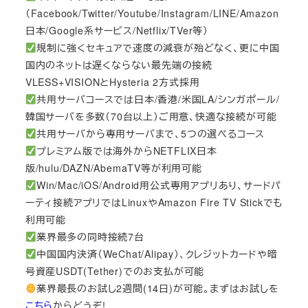
（Facebook/Twitter/Youtube/Instagram/LINE/Amazon
日本/Google系サービス/Netflix/TVer等）
規制に強くセキュアで速度の減衰が殆どなく、更に中国
国内のネットは遅くならない最先端の接続
VLESS+VISIONとHysteria 2方式採用
共用サーバコースでは日本/香港/米国LA/シンガポール/
韓国サーバを多数（70台以上）ご用意、快適な接続が可能
共用サーバから専用サーバまで、5つの選べるコース
プレミアム版では海外からNETFLIX日本
版/hulu/DAZN/AbemaTV等が利用可能
Win/Mac/iOS/Android用公式専用アプリあり、サードパ
ーティ接続アプリではLinuxやAmazon Fire TV Stickでも
利用可能
業界最多の同時接続7台
中国国内決済（WeChat/Alipay）、クレジットカードや暗
号資産USDT(Tether)でのお支払が可能
業界最長のお試し2週間(14日)が可能。まずはお試しを
こちら
からどうぞ!