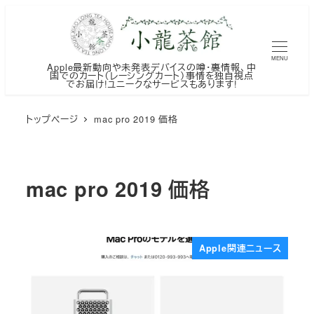
メ
イ
ン
MENU
Apple最新動向や未発表デバイスの噂・裏情報、中
コ
国でのカート（レーシングカート）事情を独自視点
でお届け!ユニークなサービスもあります!
ン
テ
トップページ
mac pro 2019 価格
ン
ツ
へ
mac pro 2019 価格
移
動
Apple関連ニュース