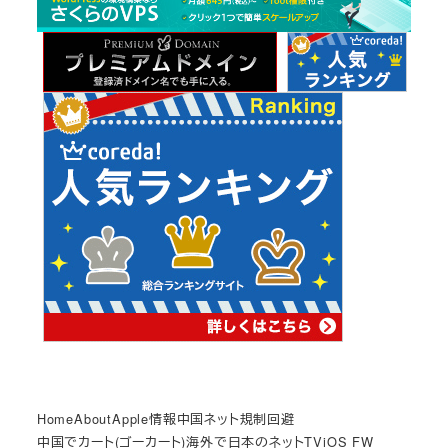
イ
ブ
Home
About
Apple情報
中国ネット規制回避
中国でカート(ゴーカート)
海外で日本のネットTV
iOS FW