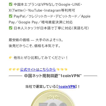
中国本土プランはVPNなしでGoogle・LINE・
X（Twitter）・YouTube・Instagram等利用可
PayPal／クレジットカード・デビットカード／Apple
Pay／Google Pay／暗号資産決済に対応
日本人スタッフが日本語で丁寧に対応（英語も可）
最安級の価格 — 大手のおよそ1/3。
後発だからこそ、価格も本気です。
他社とぜひ比較してみてください！
公式サイトはこちらから
中国ネット規制回避”1coinVPN”
当社で運営している【
1coinVPN
】！