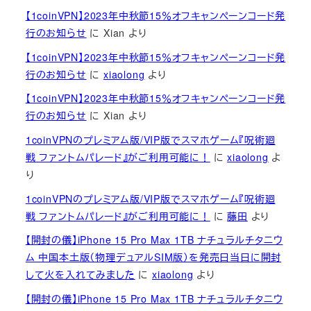
【1coinVPN】2023年中秋節15％オフキャンペーンコード発
行のお知らせ
に
Xian
より
【1coinVPN】2023年中秋節15％オフキャンペーンコード発
行のお知らせ
に
xiaolong
より
【1coinVPN】2023年中秋節15％オフキャンペーンコード発
行のお知らせ
に
Xian
より
1coinVPNのプレミアム版/VIP版でスマホゲーム『呪術廻
戦 ファントムパレード』がご利用可能に！
に
xiaolong
よ
り
1coinVPNのプレミアム版/VIP版でスマホゲーム『呪術廻
戦 ファントムパレード』がご利用可能に！
に
藤田
より
【開封の儀】iPhone 15 Pro Max 1TB ナチュラルチタニウ
ム 中国本土版（物理デュアルSIM版）を発売日当日に開封
して火を入れてみました
に
xiaolong
より
【開封の儀】iPhone 15 Pro Max 1TB ナチュラルチタニウ