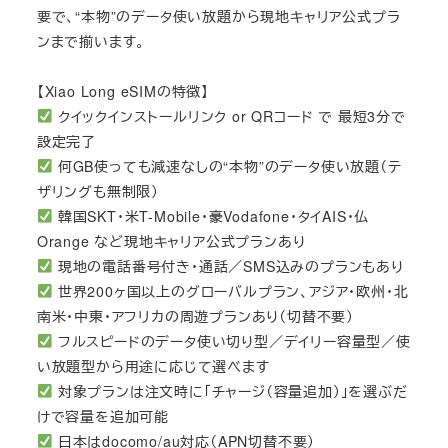
要で、“本物”のデータ使い放題から現地キャリア公式プラ
ンまで揃います。
【Xiao Long eSIMの特徴】
クイックインストールリンク or QRコード で 最短3分で
設定完了
何GB使っても減速なしの“本物”のデータ使い放題（テ
ザリングも無制限）
韓国SKT・米T-Mobile・豪Vodafone・タイAIS・仏
Orange など現地キャリア公式プランあり
現地の電話番号付き・通話／SMS込みのプランもあり
世界200ヶ国以上のグローバルプラン、アジア・欧州・北
南米・中東・アフリカの周遊プランあり（切替不要）
フルスピードのデータ使い切り型／デイリー容量型／使
い放題型から用途に応じて選べます
対象プランは注文時に「チャージ（容量追加）」を選ぶだ
けで容量を追加可能
日本はdocomo/au対応（APN切替不要）