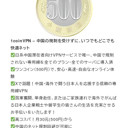
1coinVPN – 中国の規制を受けずに、いつでもどこでも
快適ネット
日系中国滞在者向けVPNサービスで唯一、中国で規制
されない専用線を全てのプラン・全てのサーバに導入済
ワンコイン（500円）で、安心・高速・自由なオンライン体
験
Xで話題！中国・海外で闘う日本人を応援する信頼の専
用線VPN
孤軍奮闘、単身赴任、またはご家族連れで海外でがんば
る日本人企業戦士や留学生の皆さんの生活を充実させる
お手伝いをいたします！
高コスパ！月30元(500円)から
中国のネット規制回避が可能に