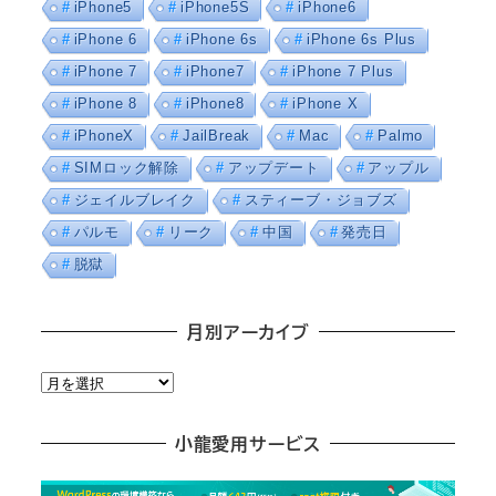
iPhone5
iPhone5S
iPhone6
iPhone 6
iPhone 6s
iPhone 6s Plus
iPhone 7
iPhone7
iPhone 7 Plus
iPhone 8
iPhone8
iPhone X
iPhoneX
JailBreak
Mac
Palmo
SIMロック解除
アップデート
アップル
ジェイルブレイク
スティーブ・ジョブズ
パルモ
リーク
中国
発売日
脱獄
月別アーカイブ
月
別
ア
小龍愛用サービス
ー
カ