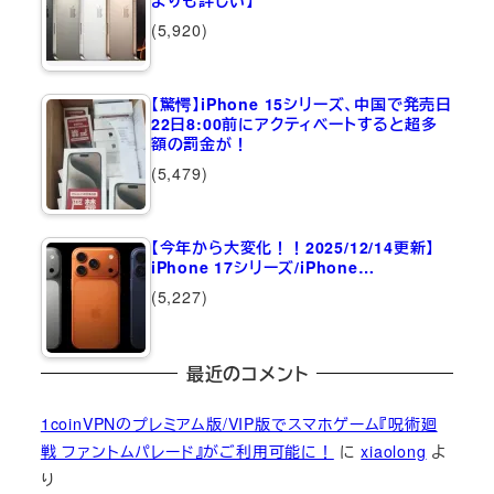
(5,920)
【驚愕】iPhone 15シリーズ、中国で発売日
22日8:00前にアクティベートすると超多
額の罰金が！
(5,479)
【今年から大変化！！2025/12/14更新】
iPhone 17シリーズ/iPhone…
(5,227)
最近のコメント
1coinVPNのプレミアム版/VIP版でスマホゲーム『呪術廻
戦 ファントムパレード』がご利用可能に！
に
xiaolong
よ
り