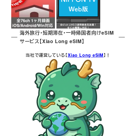
海外旅行・短期滞在・一時帰国者向けeSIM
サービス【Xiao Long eSIM】
当社で運営している【
Xiao Long eSIM
】！