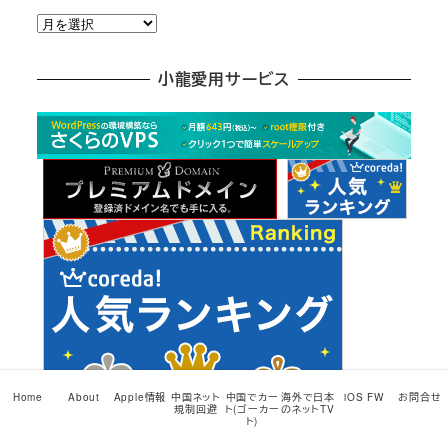
月
別
ア
小龍愛用サービス
ー
カ
イ
ブ
Home
About
Apple情報
中国ネット
中国でカー
海外で日本
iOS FW
お問合せ
規制回避
ト(ゴーカー
のネットTV
ト)