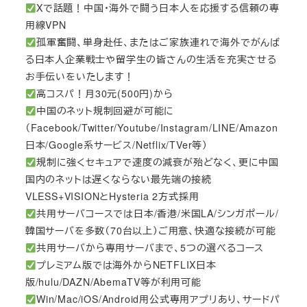
Xで話題！中国・海外で闘う日本人を応援する信頼の専
用線VPN
孤軍奮闘、単身赴任、またはご家族連れで海外でがんば
る日本人企業戦士や留学生の皆さんの生活を充実させる
お手伝いをいたします！
高コスパ！月30元(500円)から
中国のネット規制回避が可能に
（Facebook/Twitter/Youtube/Instagram/LINE/Amazon
日本/Google系サービス/Netflix/TVer等）
規制に強くセキュアで速度の減衰が殆どなく、更に中国
国内のネットは遅くならない最先端の接続
VLESS+VISIONとHysteria 2方式採用
共用サーバコースでは日本/香港/米国LA/シンガポール/
韓国サーバを多数（70台以上）ご用意、快適な接続が可能
共用サーバから専用サーバまで、5つの選べるコース
プレミアム版では海外からNETFLIX日本
版/hulu/DAZN/AbemaTV等が利用可能
Win/Mac/iOS/Android用公式専用アプリあり、サードパ