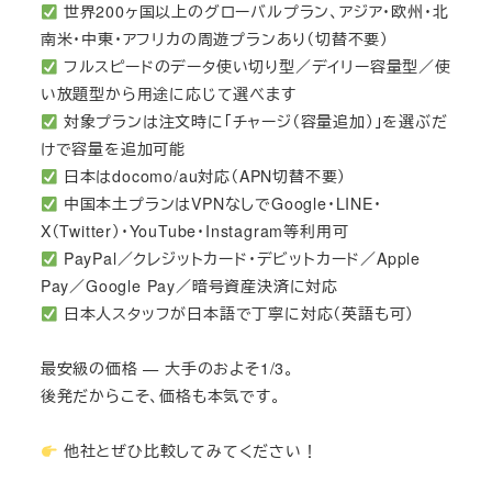
世界200ヶ国以上のグローバルプラン、アジア・欧州・北
南米・中東・アフリカの周遊プランあり（切替不要）
フルスピードのデータ使い切り型／デイリー容量型／使
い放題型から用途に応じて選べます
対象プランは注文時に「チャージ（容量追加）」を選ぶだ
けで容量を追加可能
日本はdocomo/au対応（APN切替不要）
中国本土プランはVPNなしでGoogle・LINE・
X（Twitter）・YouTube・Instagram等利用可
PayPal／クレジットカード・デビットカード／Apple
Pay／Google Pay／暗号資産決済に対応
日本人スタッフが日本語で丁寧に対応（英語も可）
最安級の価格 — 大手のおよそ1/3。
後発だからこそ、価格も本気です。
他社とぜひ比較してみてください！