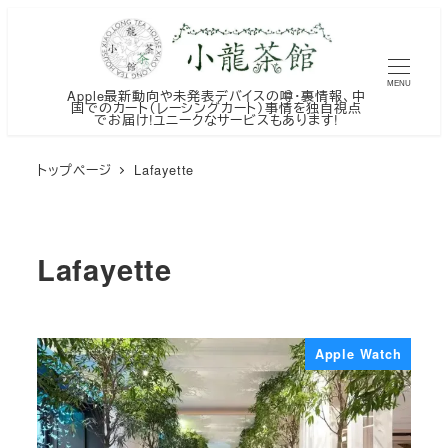
メ
イ
ン
MENU
Apple最新動向や未発表デバイスの噂・裏情報、中
コ
国でのカート（レーシングカート）事情を独自視点
でお届け!ユニークなサービスもあります!
ン
テ
トップページ
Lafayette
ン
ツ
へ
Lafayette
移
動
Apple Watch