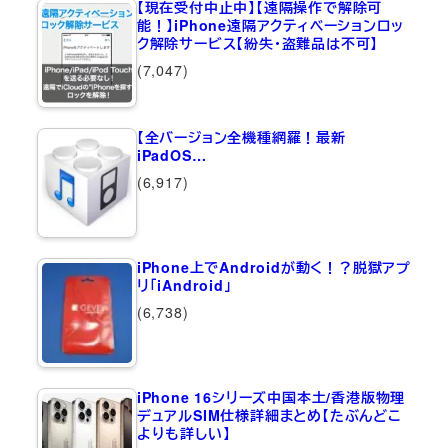
【現在受付中止中】【遠隔操作で解除可
能！】iPhone遠隔アクティベーションロッ
ク解除サービス【紛失・盗難品は不可】
(7,047)
【全バージョン全機種網羅！最新
iPadOS…
(6,917)
iPhone上でAndroidが動く！？脱獄アプ
リ「iAndroid」
(6,738)
iPhone 16シリーズ中国本土/香港版物理
デュアルSIM仕様詳細まとめ【たぶんどこ
よりも詳しい】