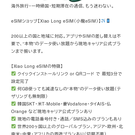
海外旅行・一時帰国・短期滞在の通信、もう迷わない。
eSIMショップ【Xiao Long eSIM（小龍eSIM）】
200以上の国と地域に対応。アプリやSIMの差し替えは不
要で、“本物”のデータ使い放題から現地キャリア公式プラ
ンまで揃います。
【Xiao Long eSIMの特徴】
クイックインストールリンク or QRコード で 最短3分で
設定完了
何GB使っても減速なしの“本物”のデータ使い放題（テ
ザリングも無制限）
韓国SKT・米T-Mobile・豪Vodafone・タイAIS・仏
Orange など現地キャリア公式プランあり
現地の電話番号付き・通話／SMS込みのプランもあり
世界200ヶ国以上のグローバルプラン、アジア・欧州・北
南米・中東・アフリカの周遊プランあり（切替不要）