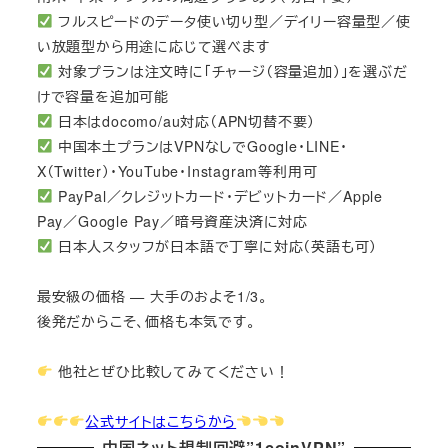
フルスピードのデータ使い切り型／デイリー容量型／使
い放題型から用途に応じて選べます
対象プランは注文時に「チャージ（容量追加）」を選ぶだ
けで容量を追加可能
日本はdocomo/au対応（APN切替不要）
中国本土プランはVPNなしでGoogle・LINE・
X（Twitter）・YouTube・Instagram等利用可
PayPal／クレジットカード・デビットカード／Apple
Pay／Google Pay／暗号資産決済に対応
日本人スタッフが日本語で丁寧に対応（英語も可）
最安級の価格 — 大手のおよそ1/3。
後発だからこそ、価格も本気です。
他社とぜひ比較してみてください！
公式サイトはこちらから
中国ネット規制回避”1coinVPN”