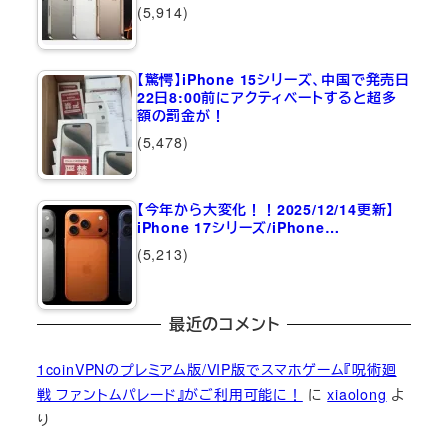
(5,914)
【驚愕】iPhone 15シリーズ、中国で発売日
22日8:00前にアクティベートすると超多
額の罰金が！
(5,478)
【今年から大変化！！2025/12/14更新】
iPhone 17シリーズ/iPhone…
(5,213)
最近のコメント
1coinVPNのプレミアム版/VIP版でスマホゲーム『呪術廻
戦 ファントムパレード』がご利用可能に！
に
xiaolong
よ
り