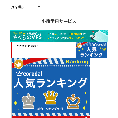
月
別
ア
小龍愛用サービス
ー
カ
イ
ブ