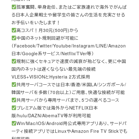
孤軍奮闘、単身赴任、またはご家族連れで海外でがんば
る日本人企業戦士や留学生の皆さんの生活を充実させる
お手伝いをいたします！
高コスパ！月30元(500円)から
中国のネット規制回避が可能に
（Facebook/Twitter/Youtube/Instagram/LINE/Amazon
日本/Google系サービス/Netflix/TVer等）
規制に強くセキュアで速度の減衰が殆どなく、更に中国
国内のネットは遅くならない最先端の接続
VLESS+VISIONとHysteria 2方式採用
共用サーバコースでは日本/香港/米国LA/シンガポール/
韓国サーバを多数（70台以上）ご用意、快適な接続が可能
共用サーバから専用サーバまで、5つの選べるコース
プレミアム版では海外からNETFLIX日本
版/hulu/DAZN/AbemaTV等が利用可能
Win/Mac/iOS/Android用公式専用アプリあり、サードパ
ーティ接続アプリではLinuxやAmazon Fire TV Stickでも
利用可能