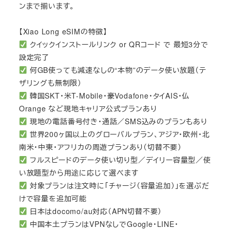
ンまで揃います。
【Xiao Long eSIMの特徴】
クイックインストールリンク or QRコード で 最短3分で
設定完了
何GB使っても減速なしの“本物”のデータ使い放題（テ
ザリングも無制限）
韓国SKT・米T-Mobile・豪Vodafone・タイAIS・仏
Orange など現地キャリア公式プランあり
現地の電話番号付き・通話／SMS込みのプランもあり
世界200ヶ国以上のグローバルプラン、アジア・欧州・北
南米・中東・アフリカの周遊プランあり（切替不要）
フルスピードのデータ使い切り型／デイリー容量型／使
い放題型から用途に応じて選べます
対象プランは注文時に「チャージ（容量追加）」を選ぶだ
けで容量を追加可能
日本はdocomo/au対応（APN切替不要）
中国本土プランはVPNなしでGoogle・LINE・