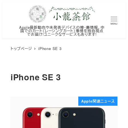
メ
イ
ン
MENU
Apple最新動向や未発表デバイスの噂・裏情報、中
コ
国でのカート（レーシングカート）事情を独自視点
でお届け!ユニークなサービスもあります!
ン
テ
トップページ
iPhone SE 3
ン
ツ
へ
iPhone SE 3
移
動
Apple関連ニュース