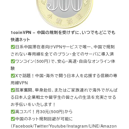
1coinVPN – 中国の規制を受けずに、いつでもどこでも
快適ネット
日系中国滞在者向けVPNサービスで唯一、中国で規制
されない専用線を全てのプラン・全てのサーバに導入済
ワンコイン（500円）で、安心・高速・自由なオンライン体
験
Xで話題！中国・海外で闘う日本人を応援する信頼の専
用線VPN
孤軍奮闘、単身赴任、またはご家族連れで海外でがんば
る日本人企業戦士や留学生の皆さんの生活を充実させる
お手伝いをいたします！
高コスパ！月30元(500円)から
中国のネット規制回避が可能に
（Facebook/Twitter/Youtube/Instagram/LINE/Amazon