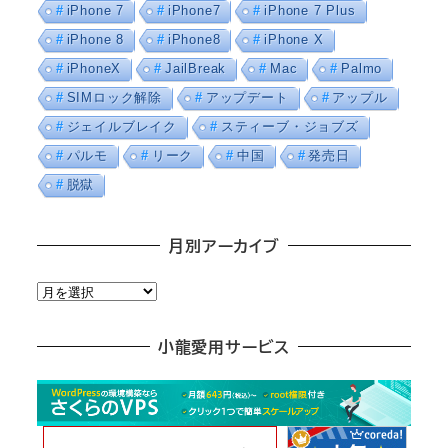
iPhone 7
iPhone7
iPhone 7 Plus
iPhone 8
iPhone8
iPhone X
iPhoneX
JailBreak
Mac
Palmo
SIMロック解除
アップデート
アップル
ジェイルブレイク
スティーブ・ジョブズ
パルモ
リーク
中国
発売日
脱獄
月別アーカイブ
月
別
ア
小龍愛用サービス
ー
カ
イ
ブ