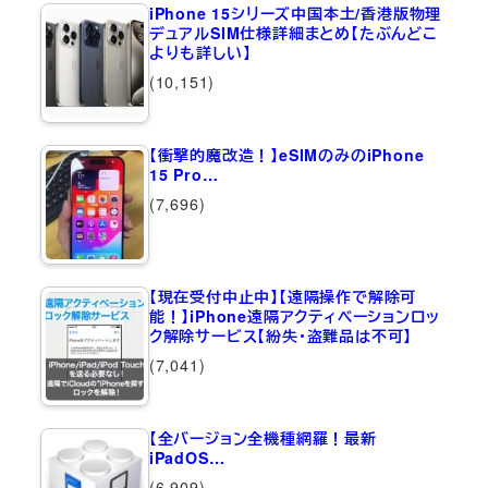
iPhone 15シリーズ中国本土/香港版物理
デュアルSIM仕様詳細まとめ【たぶんどこ
よりも詳しい】
(10,151)
【衝撃的魔改造！】eSIMのみのiPhone
15 Pro…
(7,696)
【現在受付中止中】【遠隔操作で解除可
能！】iPhone遠隔アクティベーションロッ
ク解除サービス【紛失・盗難品は不可】
(7,041)
【全バージョン全機種網羅！最新
iPadOS…
(6,909)