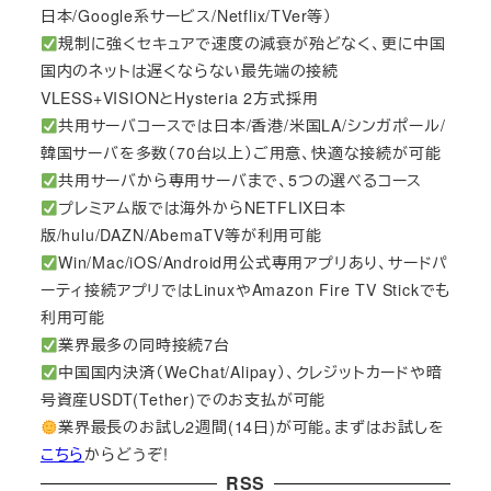
日本/Google系サービス/Netflix/TVer等）
規制に強くセキュアで速度の減衰が殆どなく、更に中国
国内のネットは遅くならない最先端の接続
VLESS+VISIONとHysteria 2方式採用
共用サーバコースでは日本/香港/米国LA/シンガポール/
韓国サーバを多数（70台以上）ご用意、快適な接続が可能
共用サーバから専用サーバまで、5つの選べるコース
プレミアム版では海外からNETFLIX日本
版/hulu/DAZN/AbemaTV等が利用可能
Win/Mac/iOS/Android用公式専用アプリあり、サードパ
ーティ接続アプリではLinuxやAmazon Fire TV Stickでも
利用可能
業界最多の同時接続7台
中国国内決済（WeChat/Alipay）、クレジットカードや暗
号資産USDT(Tether)でのお支払が可能
業界最長のお試し2週間(14日)が可能。まずはお試しを
こちら
からどうぞ!
RSS