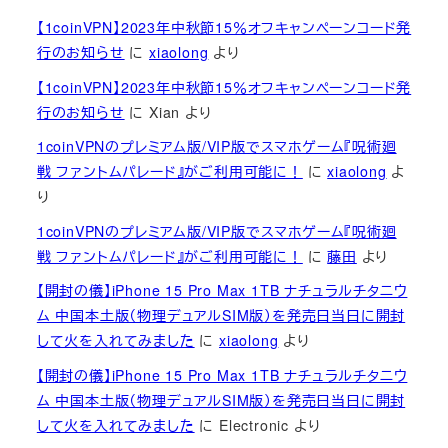
【1coinVPN】2023年中秋節15％オフキャンペーンコード発
行のお知らせ
に
xiaolong
より
【1coinVPN】2023年中秋節15％オフキャンペーンコード発
行のお知らせ
に
Xian
より
1coinVPNのプレミアム版/VIP版でスマホゲーム『呪術廻
戦 ファントムパレード』がご利用可能に！
に
xiaolong
よ
り
1coinVPNのプレミアム版/VIP版でスマホゲーム『呪術廻
戦 ファントムパレード』がご利用可能に！
に
藤田
より
【開封の儀】iPhone 15 Pro Max 1TB ナチュラルチタニウ
ム 中国本土版（物理デュアルSIM版）を発売日当日に開封
して火を入れてみました
に
xiaolong
より
【開封の儀】iPhone 15 Pro Max 1TB ナチュラルチタニウ
ム 中国本土版（物理デュアルSIM版）を発売日当日に開封
して火を入れてみました
に
Electronic
より