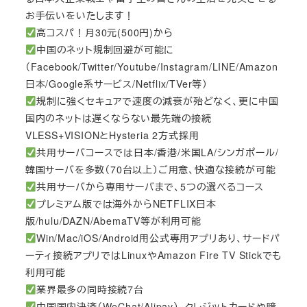
お手伝いをいたします！
高コスパ！月30元(500円)から
中国のネット規制回避が可能に
（Facebook/Twitter/Youtube/Instagram/LINE/Amazon
日本/Google系サービス/Netflix/TVer等）
規制に強くセキュアで速度の減衰が殆どなく、更に中国
国内のネットは遅くならない最先端の接続
VLESS+VISIONとHysteria 2方式採用
共用サーバコースでは日本/香港/米国LA/シンガポール/
韓国サーバを多数（70台以上）ご用意、快適な接続が可能
共用サーバから専用サーバまで、5つの選べるコース
プレミアム版では海外からNETFLIX日本
版/hulu/DAZN/AbemaTV等が利用可能
Win/Mac/iOS/Android用公式専用アプリあり、サードパ
ーティ接続アプリではLinuxやAmazon Fire TV Stickでも
利用可能
業界最多の同時接続7台
中国国内決済（WeChat/Alipay）、クレジットカードや暗