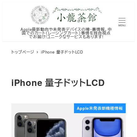
メ
イ
ン
MENU
Apple最新動向や未発表デバイスの噂・裏情報、中
コ
国でのカート（レーシングカート）事情を独自視点
でお届け!ユニークなサービスもあります!
ン
テ
トップページ
iPhone 量子ドットLCD
ン
ツ
へ
iPhone 量子ドットLCD
移
動
Apple未発表新機種情報