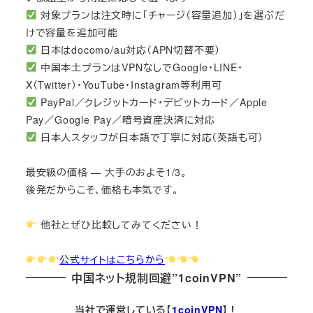
対象プランは注文時に「チャージ（容量追加）」を選ぶだ
けで容量を追加可能
日本はdocomo/au対応（APN切替不要）
中国本土プランはVPNなしでGoogle・LINE・
X（Twitter）・YouTube・Instagram等利用可
PayPal／クレジットカード・デビットカード／Apple
Pay／Google Pay／暗号資産決済に対応
日本人スタッフが日本語で丁寧に対応（英語も可）
最安級の価格 — 大手のおよそ1/3。
後発だからこそ、価格も本気です。
他社とぜひ比較してみてください！
公式サイトはこちらから
中国ネット規制回避”1coinVPN”
当社で運営している【
1coinVPN
】！