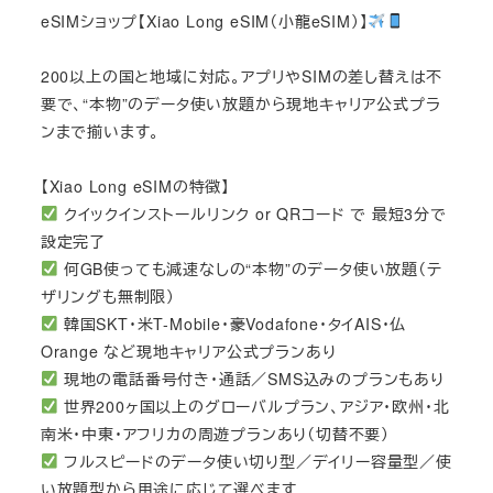
eSIMショップ【Xiao Long eSIM（小龍eSIM）】
200以上の国と地域に対応。アプリやSIMの差し替えは不
要で、“本物”のデータ使い放題から現地キャリア公式プラ
ンまで揃います。
【Xiao Long eSIMの特徴】
クイックインストールリンク or QRコード で 最短3分で
設定完了
何GB使っても減速なしの“本物”のデータ使い放題（テ
ザリングも無制限）
韓国SKT・米T-Mobile・豪Vodafone・タイAIS・仏
Orange など現地キャリア公式プランあり
現地の電話番号付き・通話／SMS込みのプランもあり
世界200ヶ国以上のグローバルプラン、アジア・欧州・北
南米・中東・アフリカの周遊プランあり（切替不要）
フルスピードのデータ使い切り型／デイリー容量型／使
い放題型から用途に応じて選べます