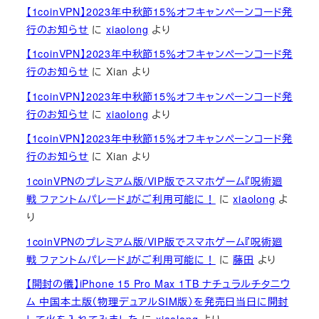
【1coinVPN】2023年中秋節15％オフキャンペーンコード発
行のお知らせ
に
xiaolong
より
【1coinVPN】2023年中秋節15％オフキャンペーンコード発
行のお知らせ
に
Xian
より
【1coinVPN】2023年中秋節15％オフキャンペーンコード発
行のお知らせ
に
xiaolong
より
【1coinVPN】2023年中秋節15％オフキャンペーンコード発
行のお知らせ
に
Xian
より
1coinVPNのプレミアム版/VIP版でスマホゲーム『呪術廻
戦 ファントムパレード』がご利用可能に！
に
xiaolong
よ
り
1coinVPNのプレミアム版/VIP版でスマホゲーム『呪術廻
戦 ファントムパレード』がご利用可能に！
に
藤田
より
【開封の儀】iPhone 15 Pro Max 1TB ナチュラルチタニウ
ム 中国本土版（物理デュアルSIM版）を発売日当日に開封