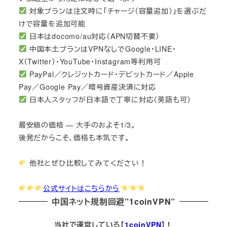
対象プランは注文時に「チャージ（容量追加）」を選ぶだ
けで容量を追加可能
日本はdocomo/au対応（APN切替不要）
中国本土プランはVPNなしでGoogle・LINE・
X（Twitter）・YouTube・Instagram等利用可
PayPal／クレジットカード・デビットカード／Apple
Pay／Google Pay／暗号資産決済に対応
日本人スタッフが日本語で丁寧に対応（英語も可）
最安級の価格 — 大手のおよそ1/3。
後発だからこそ、価格も本気です。
他社とぜひ比較してみてください！
公式サイトはこちらから
中国ネット規制回避”1coinVPN”
当社で運営している【
1coinVPN
】！