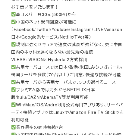
お手伝いをいたします！
高コスパ！月30元(500円)から
中国のネット規制回避が可能に
（Facebook/Twitter/Youtube/Instagram/LINE/Amazon
日本/Google系サービス/Netflix/TVer等）
規制に強くセキュアで速度の減衰が殆どなく、更に中国
国内のネットは遅くならない最先端の接続
VLESS+VISIONとHysteria 2方式採用
共用サーバコースでは日本/香港/米国LA/シンガポール/
韓国サーバを多数（70台以上）ご用意、快適な接続が可能
共用サーバから専用サーバまで、5つの選べるコース
プレミアム版では海外からNETFLIX日本
版/hulu/DAZN/AbemaTV等が利用可能
Win/Mac/iOS/Android用公式専用アプリあり、サードパ
ーティ接続アプリではLinuxやAmazon Fire TV Stickでも
利用可能
業界最多の同時接続7台
中国国内決済（WeChat/Alipay）、クレジットカードや暗