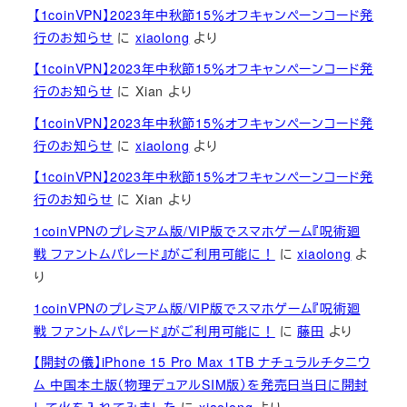
【1coinVPN】2023年中秋節15％オフキャンペーンコード発
行のお知らせ
に
xiaolong
より
【1coinVPN】2023年中秋節15％オフキャンペーンコード発
行のお知らせ
に
Xian
より
【1coinVPN】2023年中秋節15％オフキャンペーンコード発
行のお知らせ
に
xiaolong
より
【1coinVPN】2023年中秋節15％オフキャンペーンコード発
行のお知らせ
に
Xian
より
1coinVPNのプレミアム版/VIP版でスマホゲーム『呪術廻
戦 ファントムパレード』がご利用可能に！
に
xiaolong
よ
り
1coinVPNのプレミアム版/VIP版でスマホゲーム『呪術廻
戦 ファントムパレード』がご利用可能に！
に
藤田
より
【開封の儀】iPhone 15 Pro Max 1TB ナチュラルチタニウ
ム 中国本土版（物理デュアルSIM版）を発売日当日に開封