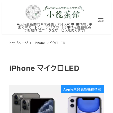
メ
イ
ン
MENU
Apple最新動向や未発表デバイスの噂・裏情報、中
コ
国でのカート（レーシングカート）事情を独自視点
でお届け!ユニークなサービスもあります!
ン
テ
トップページ
iPhone マイクロLED
ン
ツ
へ
iPhone マイクロLED
移
動
Apple未発表新機種情報