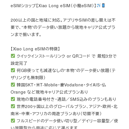
eSIMショップ【Xiao Long eSIM（小龍eSIM）】
200以上の国と地域に対応。アプリやSIMの差し替えは不
要で、“本物”のデータ使い放題から現地キャリア公式プラ
ンまで揃います。
【Xiao Long eSIMの特徴】
クイックインストールリンク or QRコード で 最短3分で
設定完了
何GB使っても減速なしの“本物”のデータ使い放題（テ
ザリングも無制限）
韓国SKT・米T-Mobile・豪Vodafone・タイAIS・仏
Orange など現地キャリア公式プランあり
現地の電話番号付き・通話／SMS込みのプランもあり
世界200ヶ国以上のグローバルプラン、アジア・欧州・北
南米・中東・アフリカの周遊プランあり（切替不要）
フルスピードのデータ使い切り型／デイリー容量型／使
い放題型から用途に応じて選べます