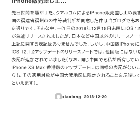
iPhone販売差し止…
先日世間を騒がせた、クアルコムによるiPhone販売差し止め要
国の福建省福州市の中等裁判所が同意した件は当ブログでもお
た通りです。そんな中、一昨日の2018年12月18日未明にiOS 12.
が急遽リリースされましたが、日本など中国以外のリリースノー
上記に関する表記はありませんでした。しかし、中国版iPhone
iOS 12.1.2アップデートのリリースノートでは、他国版にはな
表記が追加されていました（なお、同じ中国でも私が所有してい
iPhone XS Max 香港版のアップデートには同様の表記がない
らも、その適用対象が中国大陸地区に限定されることを示唆し
といえます）。
xiaolong
2018-12-20
投稿日