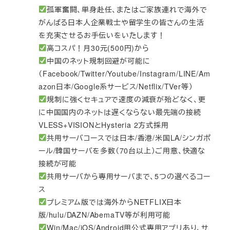
孤軍奮闘、単身赴任、またはご家族連れで海外で
がんばる日本人企業戦士や留学生の皆さんの生活
を充実させるお手伝いをいたします！
高コスパ！月30元(500円)から
中国のネット規制回避が可能に
（Facebook/Twitter/Youtube/Instagram/LINE/Am
azon日本/Google系サービス/Netflix/TVer等）
規制に強くセキュアで速度の減衰が殆どなく、更
に中国国内のネットは遅くならない最先端の接続
VLESS+VISIONとHysteria 2方式採用
共用サーバコースでは日本/香港/米国LA/シンガポ
ール/韓国サーバを多数（70台以上）ご用意、快適な
接続が可能
共用サーバから専用サーバまで、5つの選べるコー
ス
プレミアム版では海外からNETFLIX日本
版/hulu/DAZN/AbemaTV等が利用可能
Win/Mac/iOS/Android用公式専用アプリあり、サ