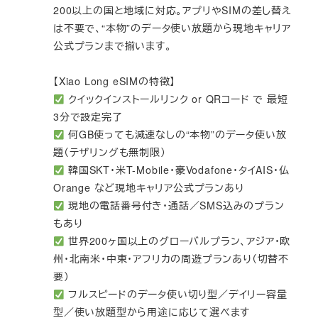
200以上の国と地域に対応。アプリやSIMの差し替え
は不要で、“本物”のデータ使い放題から現地キャリア
公式プランまで揃います。
【Xiao Long eSIMの特徴】
クイックインストールリンク or QRコード で 最短
3分で設定完了
何GB使っても減速なしの“本物”のデータ使い放
題（テザリングも無制限）
韓国SKT・米T-Mobile・豪Vodafone・タイAIS・仏
Orange など現地キャリア公式プランあり
現地の電話番号付き・通話／SMS込みのプラン
もあり
世界200ヶ国以上のグローバルプラン、アジア・欧
州・北南米・中東・アフリカの周遊プランあり（切替不
要）
フルスピードのデータ使い切り型／デイリー容量
型／使い放題型から用途に応じて選べます