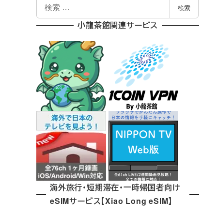
検
検索
索
小龍茶館関連サービス
海外旅行・短期滞在・一時帰国者向け
eSIMサービス【Xiao Long eSIM】