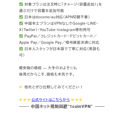
対象プランは注文時に「チャージ（容量追加）」を
選ぶだけで容量を追加可能
日本はdocomo/au対応（APN切替不要）
中国本土プランはVPNなしでGoogle・LINE・
X（Twitter）・YouTube・Instagram等利用可
PayPal／クレジットカード・デビットカード／
Apple Pay／Google Pay／暗号資産決済に対応
日本人スタッフが日本語で丁寧に対応（英語も
可）
最安級の価格 — 大手のおよそ1/3。
後発だからこそ、価格も本気です。
他社とぜひ比較してみてください！
公式サイトはこちらから
中国ネット規制回避”1coinVPN”