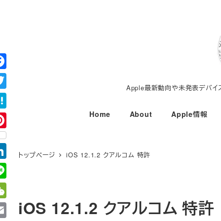
メ
イ
ン
コ
ン
テ
Apple最新動向や未発表デバ
ン
ツ
Home
About
Apple情報
へ
移
動
トップページ
iOS 12.1.2 クアルコム 特許
iOS 12.1.2 クアルコム 特許