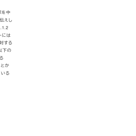
求を中
伝えし
1.2
トには
に対する
い以下の
る
ことか
ている